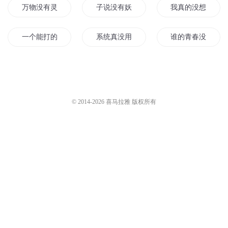
万物没有灵
子说没有妖就是没有妖
我真的没想当魔王
一个能打的都没有
系统真没用
谁的青春没二过
没有第三者的爱情
我真没想成神啊
你有没有见过他
成年人是没有爱情的
没山风也没你
没落神时代
© 2014-
2026
喜马拉雅 版权所有
我真没想修真啊
明明不可以没有你
小生的没落
我所在的世界没有神
还没想好哦
天下没有天才
我家公子真没开无双
书名起得再好也没