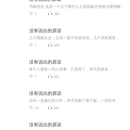
书籍信息:这是一个父子两代人之间因缺乏有效沟通理解，双向奔赴，特别是儿子努力破冰，最后终于互相理解，虽没有说出原谅，但行动上成为了真正的一家人。内容重点:住在养老院的父亲重病住院，从没出现的儿子出现，滴水穿石的努力融化了父亲心里的冰块，没...
7
395
没有说出的原谅
儿子离家出走，父亲一直不肯原谅他，儿子突然离世，给父亲留下了终身遗憾。
7
649
没有说出的原谅
每个人都有一些人和事，只是算了，并不想原谅，
7
201
没有说出的原谅
当年一意孤行的少年，亲手割裂了整个家。一别经年。母亲遗憾落幕，老父困在怨气独居养老院。儿子带着满身愧疚归来，盼一句和解。命运骤然落笔，他来不及等到父亲迟来的心软。怨恨终被岁月抹平，可那句原谅，再也说不出口。订阅专辑，聆听一段追悔终生的父...
14
816
没有说出的原谅