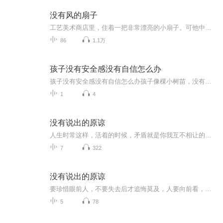
没有风的扇子
工艺美术商店里，住着一把非常漂亮的小扇子。可他中了妖精的魔法，变成了一把没有风的扇子。另外，强烈推荐铁头飞侠传，怪老头儿。
86
1.1万
孩子没有安全感没有自信怎么办
孩子没有安全感没有自信怎么办孩子像棵小树苗，没有安全感就像根没扎稳 最近总遇到家长问：我家孩子见人就躲，上课不敢举手，玩滑梯都要等没人才敢上去......这症状像极了去年爆火的那位"退退退"大妈，只不过大妈是对外人张牙舞爪，孩子是对全世界瑟瑟...
1
4
没有说出的原谅
人生时常这样，活着的时候，矛盾就是你我互不相让的羁绊:可意外常在，失去时，方知遗憾才是那个压在心里永远都解不开的结。——没有说出的原谅
7
322
没有说出的原谅
要珍惜眼前人，不要失去后才追悔莫及，人要向前看，要学会释然！
5
78