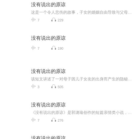
没有说出的原谅
这是一个令人悲伤的故事，子女的婚姻自由导致与父母决裂，多年后孩子成家立业后幡然悔悟，母亲已撒手人寰，父亲因为妻子的离世耿耿于怀，但是意外却先来到，儿子突然离世，白发人送黑发人再次上演。
7
229
没有说出的原谅
7
190
没有说出的原谅
该短文讲述了一对母子因儿子女友的出身而产生的隐秘隔阂与情感纠葛。
3
505
没有说出的原谅
《没有说出的原谅》是郭潞瑜创作的短篇亲情类小说，围绕一段充满遗憾的父子情展开。
7
276
没有说出的原谅