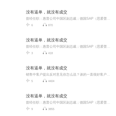
没有逼单，就没有成交
曾经任职：惠普公司中国区副总裁；德国SAP（思爱普）公司中国区副总裁；美国安移通公司中国区总经理。在超过20年的管理和销售工作中, 他带领的团队不断地创新和变革，同时他还把多年的管理经验总结成《执行力》《解决方案销售》《销售管理》等培训课程。
6
870
没有逼单，就没有成交
曾经任职：惠普公司中国区副总裁；德国SAP（思爱普）公司中国区副总裁；美国安移通公司中国区总经理。在超过20年的管理和销售工作中, 他带领的团队不断地创新和变革，同时他还把多年的管理经验总结成《执行力》《解决方案销售》《销售管理》等培训课程。
3
418
没有逼单，就没有成交
销售中客户提出反对意见你怎么说？谈的一直很好客户就是不签约你会逼单么？和客户保持什么样的状态最有利于你的销售？敲定细节后最终的解决方案怎么设计和展示？《解决方案式销售》最后一课，给自己的销售来个完美结尾。
5
4404
没有逼单，就没有成交
曾经任职：惠普公司中国区副总裁；德国SAP（思爱普）公司中国区副总裁；美国安移通公司中国区总经理。在超过20年的管理和销售工作中, 他带领的团队不断地创新和变革，同时他还把多年的管理经验总结成《执行力》《解决方案销售》《销售管理》等培训课程。【每一个微信账号，就是一家私人银行】当下是微信的红利期！学会正确使用微信的方法，微信社群运营是目前最低成本的人脉流量获取渠道，跟上趋势，学对方法！咨询老师微信13827273935手把手教你微信变现销售中客户提出反对意见你怎么说...
9
3855