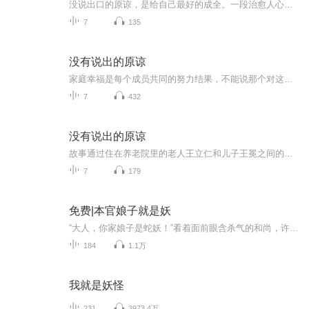
没说出口的原谅，是给自己最好的成全。一段治愈人心的心事独白。
7
135
没有说出的原谅
家庭幸福是每个成员共同的努力结果，不能说那个对这个错，生命很短，共同珍惜，生活才可以美满幸福
7
432
没有说出的原谅
故事通过住在养老院里的老人王立仁和儿子王冕之间的矛盾纠葛，那让他一直没有说出口的原谅，直到儿子的猝死，才让他最终放下了对儿子的恨意。这没有说出口的原谅，始终是带着遗憾的。人生时常这样，活着的时候，矛盾就是你我互不相让的羁绊；可意外常在，...
7
179
免费|本官娘子就是妖
“大人，你家娘子是蛇妖！”看着面前眼含杀气的和尚，许仙面不改色地下达两个命令，妖僧诽谤朝廷诰命夫人，打入牢中，金山寺藏污纳垢，即日查封。丹笔一挥，百年古寺，沦为废墟。和尚大怒，试图反抗，然而一身法力却被官府气运无情镇压，被强行押入牢中。...
184
1.1万
我就是妖怪
231
3973.4万