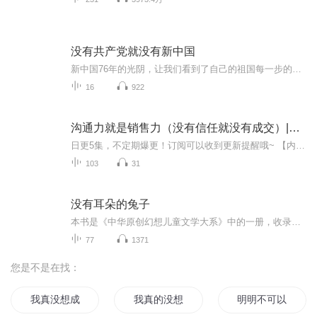
没有共产党就没有新中国
新中国76年的光阴，让我们看到了自己的祖国每一步的前行。今天的和平与安宁，是因为有人在为我们遮风挡雨。我用声音回望那些不平凡的峥嵘岁月。
16
922
沟通力就是销售力（没有信任就没有成交）|精品|余尚祥|当代文学
日更5集，不定期爆更！订阅可以收到更新提醒哦~ 【内容简介】 未来商业战场，线上销售的隐秘法则。他本是籍籍无名的小商家，却因一次意外被迫直面客户的尖锐质疑。面对商品质量、服务态度的双重拷问，他选择打破常规，用透明化运营赢得信任。从被客户投诉...
103
31
没有耳朵的兔子
本书是《中华原创幻想儿童文学大系》中的一册，收录金波创作的中短篇温情童话，风格清新自然，兼具幻想与诗意。讲述一只天生无耳的兔子，虽能跑能跳、爱吃胡萝卜，却因与众不同被同伴孤立、被狐狸无视。它捡到一枚蛋并悉心照料，孵出一只长耳朵小鸡，二者...
77
1371
您是不是在找：
我真没想成神啊
我真的没想当魔王
明明不可以没有你