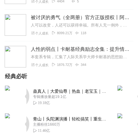
4404
5
个人成长
被讨厌的勇气（全两册）官方正版授权丨阿德勒心理学畅销经典｜幸福的勇气
人可以改变，人还可以获得幸福。所有人无一例外，都能如此。——阿德勒心理学一名深陷自卑、无能与不幸福的青年，听到了一名哲人主张的“世界无比单纯，人人都能幸福”便来...
8099.21万
118
个人成长
人性的弱点丨卡耐基经典励志全集：提升情商和沟通技巧
本套系专辑，汇集了人际关系学大师卡耐基的思想励志精华，收录《人性的弱点》《人性的优点》《语言的突破》《美好的人生》《快乐的人生》等所有经典！是卡耐基的经典合辑，...
1876.72万
344
个人成长
经典必听
蛊真人｜大爱仙尊｜热血｜老宝玉｜多人VIP免费有声剧
专辑播放量超19.1亿
19.18亿
青山丨头陀渊演播丨轻松搞笑丨重生穿越丨古代权谋丨VIP免费 | 多人有声剧
主播粉丝1660万
11.46亿