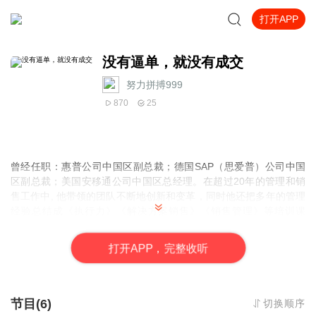
打开APP
没有逼单，就没有成交
努力拼搏999
870
25
曾经任职：惠普公司中国区副总裁；德国SAP（思爱普）公司中国
区副总裁；美国安移通公司中国区总经理。在超过20年的管理和销
售工作中, 他带领的团队不断地创新和变革，同时他还把多年的管理
经验总结成《执行力》《解决方案销售》《销售管理》等培训课
程。
打
开
A
P
P，完整收听
节目(6)
切换顺序