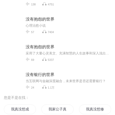
138
4751
没有抱怨的世界
心理治愈小说
57
7404
没有抱怨的世界
采用了大量心灵美文、充满智慧的人生故事和深入浅出的处世哲理，帮助我们以感思的、没有抱怨的积极心态,面对那些阴雨连绵、没有鲜花和掌声的生命时光。放下抱怨，让我们活在一个没有抱怨的世界，那将是最现实的...
69
5337
没有银行的世界
当互联网与金融深度融合，未来世界是否还需要银行？
24
1.1万
您是不是在找：
我真没想成神啊
我家公子真没开无双
我真没想修仙归来