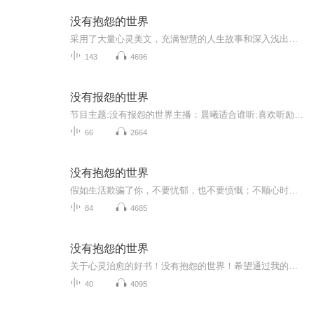
没有抱怨的世界
采用了大量心灵美文，充满智慧的人生故事和深入浅出的处事哲理，帮助我们以感思的，没有班抱怨的积极心态个 ，面对那些阴雨连绵，没有鲜花和掌声的生命时光，放下抱怨，让我们活在一个没有抱怨的世界，那将是最现实……
143
4696
没有报怨的世界
节目主题:没有报怨的世界主播：晨曦适合谁听:喜欢听励志的人主播的话：大家好，欢迎订阅【没有报怨的世界】生话原夲是一个变化的过程，我们需要调整自己的步伐，紧跟其后，才不至于将自己引进一个死胡同。生活永运充满着灿烂的阳光，我们需要敞开心灵的门...
66
2664
没有抱怨的世界
假如生活欺骗了你，不要忧郁，也不要愤慨；不顺心时暂且克制自己，相信吧，快乐之日就会到来！ 我们的心儿憧憬着未来，现在总是令人悲哀；一切都是暂时的，转瞬即逝，而那逝去了的，将重新变为可爱！ 一本关于治愈心灵的好书，值得大家一听，欢迎...
84
4685
没有抱怨的世界
关于心灵治愈的好书！没有抱怨的世界！希望通过我的播读让听友们喜欢加关注哟！
40
4095