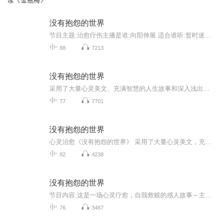
读《金瓶梅》
没有抱怨的世界
节目主题:治愈疗伤主播是谁:向阳伸展 适合谁听:暂时迷茫的人主播的话:希望朋友们都会越来越好，生理心理都健健康康的。
88
7213
没有抱怨的世界
采用了大量心灵美文、充满智慧的人生故事和深入浅出的处世哲理，帮助我们以感思的、没有抱怨的积极心态,面对那些阴雨连绵、没有鲜花和掌声的生命时光。放下抱怨，让我们活在一个没有抱怨的世界，那将是最现实的...
77
7701
没有抱怨的世界
心灵治愈《没有抱怨的世界》 采用了大量心灵美文，充满智慧的人生故事和深入浅出的处世哲理，帮助我们以感恩的，没有抱怨的积极心态，面对那些阴雨连绵，没有鲜花和掌声的生命时光。放下抱怨，让我们活在没有抱怨的世界，那将是最现实的……
82
4238
没有抱怨的世界
节目内容:这是一场心灵疗愈，自我救赎的感人故事～主播介绍:大家好，我是弱水阡阡，喜爱读书学习，是个货真价实的书虫，希望在声音世界里与朋友们共情成长～适合人群:在现实生活中遭遇人生低谷，感到徬惶迷茫，想要重拾信心凤凰涅槃的朋友们一定要来听哦～...
76
3467