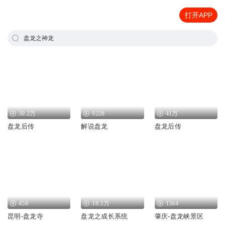
打开APP
盘龙之神龙
50.2万
9228
41万
盘龙后传
解说盘龙
盘龙后传
458
18.3万
1564
昆明-盘龙寺
盘龙之成长系统
肇庆-盘龙峡景区