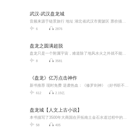
武汉-武汉盘龙城
音频来源于链景旅行 地址 湖北省武汉市黄陂区 票价描述 暂无 开放时间 8:00~18:00 乘车信息 暂无
6
2876
盘龙之圆满超脱
盘龙只是一个附属宇宙，难道除了地风水火之外就不能超脱么？神真的只能修炼到大圆满么？番茄之后的主角都追求圆满，超脱。林雷成为掌控者之后算是超脱了么...
8
3581
《盘龙》亿万点击神作
新书推荐 现时免费 逆袭热血：《修罗剑神》（好书听不够~）玄幻史诗级作品戳这里→《大剑神》【强烈推荐】奇幻巨制经典传承 有声版倾情奉献起点大神 我吃西红柿“殿堂级”神作鸿蒙宇宙 风疾云乱 浮沉乱世 唯我傲世苍穹【内容介绍】大陆上传说中的四大终...
612
2.15亿
盘龙城【人文上古小说】
本书描写了3500年大商国在开拓南土金石水道过程中的艰难历程，多角度演绎黄河文明与江汉文明交融碰撞中的风雨波澜，成功地塑造了子车和汉姬这对中原与南土青年从相恋到牵手，筚路蓝褛，始创盘龙城的经历，同时，展现了江汉地区各种部落神奇诡谲的人文风貌...
58
405