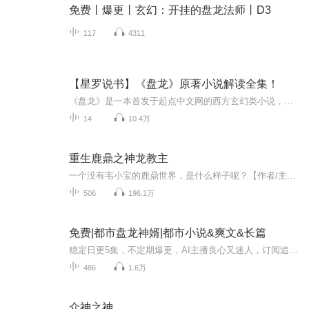
免费丨爆更丨玄幻：开挂的盘龙法师丨D3
117
4311
【星罗说书】《盘龙》原著小说解读全集！
《盘龙》是一本首发于起点中文网的西方玄幻类小说，作者是我吃西红柿，2009年6月12日完结。小说讲述了主人公林雷无意中从祖宅拣到一枚神奇的戒指，而后踏上了梦幻之旅的故事。 原视频作品链接：https://www.bilibili.com/video/BV1eQ4y197PS 或于b站搜索同名up...
14
10.4万
重生鹿鼎之神龙教主
一个没有韦小宝的鹿鼎世界，是什么样子呢？【作者/主播简介】作者：杨老三，网络小说作家。主播：魅瞳购买须知：1、本作品为付费有声书，前40集为免费试听，购买成功后，即可收听，可下载重复收听。2、版权归原作者所有，严禁翻录成任何形式，严禁在任何第...
506
196.1万
免费|都市盘龙神婿|都市小说&爽文&长篇
稳定日更5集，不定期爆更，AI主播良心又迷人，订阅追更不迷路！ 【内容简介】 颜若水在后来的回忆中，总是不可思议的摇头道：我竟然一直不知道，我身边的男人竟然是条龙！ 【作者介绍】 作者：鲁西小农民
486
1.6万
众神之神