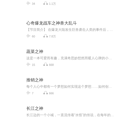
34
1.1万
心奇爆龙战车之神兽大乱斗
【节目简介】 在爆龙大陆发生巨兽袭击人类的事件后，公会发布了任务，召集驯龙斗士前往调查并打倒巨兽。心奇和罗拉为了晋升黄金驯龙斗士，接受了任务，并在复博士的帮助下升级战车，使他们的爆龙能够进化成机械恐龙形态（LV1）。到达目的地后，他们发现虫...
60
7.8万
蔬菜之神
这是一本可爱而有趣，充满奇思妙想然而暖人心脾的小书。它是一本素食食谱，告诉你40道带给人幸福的料理；它其实也是另一种“深夜食堂”，一个个小故事中满溢着对食物的爱，对蔬菜的敬意，还有一点点人生的小哲理。《蔬菜之神》的作者狩野由美子是一位专业...
15
668
推销之神
每个人心中都有一个梦想如何实现这个梦想……如何创造自己的财富……如何激发自己的潜能……这本书有无数的成功案例，给我一起读完它，听懂了，就会成功
7
666
长江之神
长江边的一个小城，一直流传着“水怪”的传说，在每年的农历七月，水怪就会戴斗笠穿蓑衣潜入人群中，把人的灵魂拖下水。12岁的赵长风在好朋友严茂死后，便能看见“水怪”。 18年后，当赵长风的另一个好友叶江失踪后，赵长风认为“水怪”根本没有放过他们，...