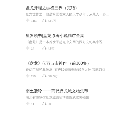
盘龙开端之纵横三界（完结）
盘龙世界里，他是挚爱着家人的天才少年，从凡人一步步走到主神之上。星空之上，他是人类的英雄，也是异族眼里的魔王。亿万异族的尸骨见证了人类的辉煌。莽荒纪元，剑光纵横，阵法玄奥，追求至高的道，追求最强的力量！
1162
33.9万
星罗说书|盘龙原著小说精讲全集
《盘龙》是一本首发于起点中文网的西方玄幻类小说，作者是我吃西红柿，2009年6月12日完结。小说讲述了主人公林雷无意中从祖宅拣到一枚神奇的戒指，而后踏上了梦幻之旅的故事。原视频作品链接：https://www.bilibili.com/video/BV1eQ4y197PS或于b站搜索同名...
14
4.5万
《盘龙》亿万点击神作 （前300集）
奇幻巨制经典传承 有声版倾情奉献起点大神 我吃西红柿“殿堂级”神作鸿蒙宇宙 风疾云乱 浮沉乱世 唯我傲世苍穹【内容介绍】大陆上传说中的四大终极战士之一的“龙血战士”已经千年没有再出现过了，而唯一有着龙血战士血脉的家族也渐渐衰败了下来，成为一...
299
587.3万
南土遗珍 一一商代盘龙城文物集萃
湖北省博物馆盘龙城遗址博物院武汉博物馆
11
903