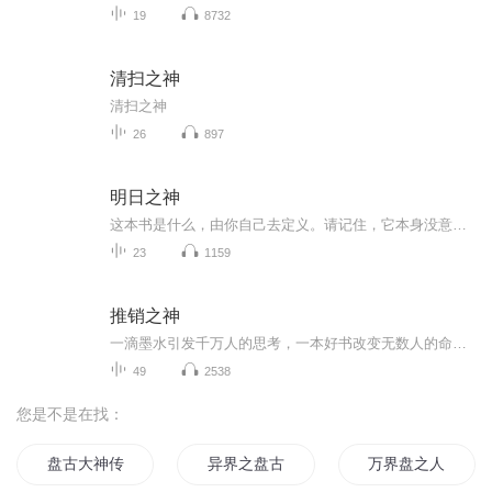
19
8732
清扫之神
清扫之神
26
897
明日之神
这本书是什么，由你自己去定义。请记住，它本身没意义。当我创建这本书的专辑时，刚好咱家猫猫躺在上面，轻轻揉搓着，特别享受。看起来这是一本各界生灵都喜欢的神之书。
23
1159
推销之神
一滴墨水引发千万人的思考，一本好书改变无数人的命运。
49
2538
您是不是在找：
盘古大神传
异界之盘古再生
万界盘之人皇