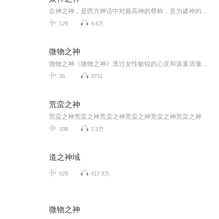
众神之神，是西方神话中对最高神的尊称，意为诸神的领袖，众神之上的存在。而在中国神话中，众神之神并不是最高神，只是对某位没有职位，但权力却与天帝相等的圣人的尊称，所以地位要略低于天帝，但同样可以号令诸神。其他神话世界，没有众神之神的说法，...
129
4.8万
微物之神
微物之神《微物之神》透过女性敏锐的心灵和孩童清澈的眼光观察南印度一个小村庄的宗教，社会和历史，处处流露这深沉、古老的悲伤，但悲中却不见一滴眼泪，因为喀拉拉的女人和孩子早已流干了眼泪。生命中只剩下些许的苍凉，无可奈何的嘲谑，她们嘲笑沉溺在种姓制度中妄自尊大的男人，但也嘲谑她们自己，因为除了自我嘲谑，她们实在不能做什么...阿蘭達蒂．洛伊 Arundhati Roy印度英籍的洛伊學的是建築，曾寫過兩本電影劇本。《微物之神》是她在三十七歲時所發表的的第一部小說創作，也是至...
35
3731
荒蛮之神
荒蛮之神荒蛮之神荒蛮之神荒蛮之神荒蛮之神荒蛮之神
338
2.2万
道之神域
529
417.9万
微物之神