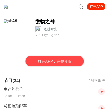
打开APP
微物之神
透过时光
1.13万
210
打
开
A
P
P，完整收听
节目(34)
切换顺序
生存的代价
706
29:07
马德拉斯邮车