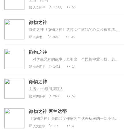
1.14万
50
人文国学
微物之神
微物之神《微物之神》透过女性敏锐的心灵和孩童清澈的眼光观察南印度一个小村庄的宗教，社会和历史，处处流露这深沉、古老的悲伤，但悲中却不见一滴眼泪，因为喀拉拉的女人...
3689
35
有声书
微物之神
一对孪生兄妹的故事，牵引出一个民族中爱与恨、哀伤与喜悦、贫与富、阶级与种族等纠葛难解的问题。阿兰达蒂·洛伊以细腻的笔触，巧妙的情节铺陈，与魔幻写实的文字风格将一...
1421
14
有声图书
微物之神
主播:arch银河摆渡人
2636
59
有声图书
微物之神 阿兰达蒂
《微物之神》是由印度作家阿兰达蒂所著的一部小说。其透过女性敏锐的心灵和孩童清澈的眼光，观察南印度一个小村庄的宗教、社会和历史，处处流露着深沉、古老的悲伤，但悲中...
114
3
人文国学