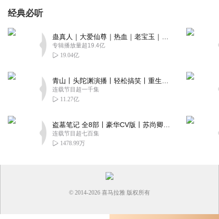
经典必听
蛊真人｜大爱仙尊｜热血｜老宝玉｜多人VIP免费有声剧
专辑播放量超19.4亿
19.04亿
青山丨头陀渊演播丨轻松搞笑丨重生穿越丨古代权谋丨VIP免费 | 多人有声剧
连载节目超一千集
11.27亿
盗墓笔记 全8部丨豪华CV版丨苏尚卿&边江 领衔 多人有声剧丨冠声文化丨南派三叔
连载节目超七百集
1478.99万
© 2014-
2026
喜马拉雅 版权所有