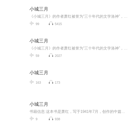
小城三月
《小城三月》的作者萧红被誉为“三十年代的文学洛神”，她是民国四大才女中命运最为坎坷却坚韧的女性，充满传奇色彩。萧红的文学才华备受鲁迅赞赏，这位伟大的文学家甚至亲自为她的《呼兰河传》作序，连同茅盾的序文，共同确立了萧红在文学界的崇高地位，...
99
5415
小城三月
《小城三月》的作者萧红被誉为“三十年代的文学洛神”，她是民国四大才女中命运最为坎坷却坚韧的女性，充满传奇色彩。萧红的文学才华备受鲁迅赞赏，这位伟大的文学家甚至亲自为她的《呼兰河传》作序，连同茅盾的序文，共同确立了萧红在文学界的崇高地位，...
59
2027
小城三月
163
173
小城三月
书籍信息:这本书是萧红，写于1941年7月，创作的中篇小说，属现代文学经典与反封建爱情悲剧题材。内容重点:以“五四”后东北小城为背景，讲述少女翠姨因封建包办婚姻压抑情感、郁郁而终的悲剧故事。主播介绍:我是雪中梅花，一名用声音雕刻文字的有声书演播...
9
938