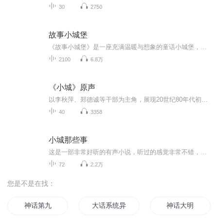
30
2750
故事小城堡
《故事小城堡》是一座充满温暖与想象的童话小城堡，为孩子们打造一个聆听与成长的故事世界。每一个故事，都是一扇小小的门，带来快乐、勇气与爱的光。在故事的陪伴下，孩子们学会分享与关爱，感受温暖与喜悦，也在声音的世界里快乐成长。《故事小城堡》不...
2100
6.8万
《小城》原声
以李秋萍、郑德诚等干部为主角，展现20世纪80年代初平川县在改革开放政策下，从滩涂建设新城的历程，体现“人民城市人民建”的理念。亮点 ：聚焦小人物的奋斗故事，包含干部与群众的矛盾冲突、政策落实的挑战，以及最终实现造城奇迹的历程。
40
3358
小城那些事
这是一部非常好听的有声小说，听过的感觉非常不错，故事扑朔迷离，情节跌宕起伏，?是以（推理、悬疑、奇特、未知、穿越、血腥、架空、恐怖、刺激）等风格模式构成的虚幻故事。?为了提供更多优秀的有声作品，请多多宣传和推荐本书，这是一种支持与鼓励！有声小说的未来，是需要大家共同的努力!? 友情提示:听书是种生活的品味，在品味生活的同时，请关注你身边的亲人、朋友，合理安排时间！?
72
2.2万
您是不是在找：
神话第九
大话系统异界游
神话大明