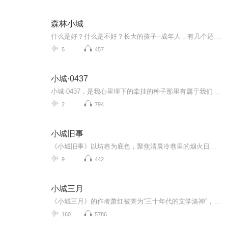
森林小城
什么是好？什么是不好？长大的孩子--成年人，有几个还记得自己儿童，少年时的渴望？
5
457
小城·0437
小城·0437，是我心里埋下的牵挂的种子那里有属于我们的一片天地...
2
794
小城旧事
《小城旧事》以坊巷为底色，聚焦清晨冷巷里的烟火日常：婴儿啼哭打破寂静，邻家主妇忙备贺礼，调皮少年镜清的去向成了街坊谈资，而从北平归来的“出息青年”孙瓴，意外与坊巷里的小朱、小吴相遇。文字以细腻的对话与生活细节，勾勒出老巷邻里的熟络温情，...
9
442
小城三月
《小城三月》的作者萧红被誉为“三十年代的文学洛神”，她是民国四大才女中命运最为坎坷却坚韧的女性，充满传奇色彩。萧红的文学才华备受鲁迅赞赏，这位伟大的文学家甚至亲自为她的《呼兰河传》作序，连同茅盾的序文，共同确立了萧红在文学界的崇高地位，...
160
5786