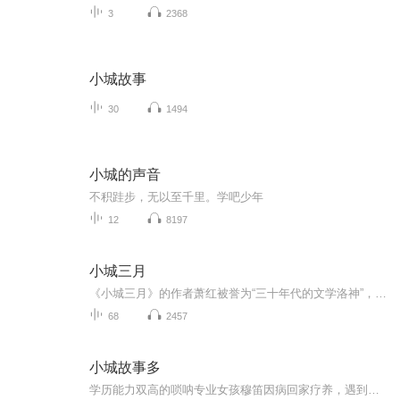
3
2368
小城故事
30
1494
小城的声音
不积跬步，无以至千里。学吧少年
12
8197
小城三月
《小城三月》的作者萧红被誉为“三十年代的文学洛神”，她是民国四大才女中命运最为坎坷却坚韧的女性，充满传奇色彩。萧红的文学才华备受鲁迅赞赏，这位伟大的文学家甚至亲自为她的《呼兰河传》作序，连同茅盾的序文，共同确立了萧红在文学界的崇高地位，...
68
2457
小城故事多
学历能力双高的唢呐专业女孩穆笛因病回家疗养，遇到了聪明能干的策划公司老板白浪，由于意外两人不得不一起经营策划公司。在经营的过程中，穆笛不仅感受到了别样的人情温暖，也结识了当地民乐团的成员，得到了将传统艺术和流行文化相结合的灵感。穆笛对她...