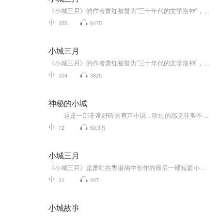
《小城三月》的作者萧红被誉为“三十年代的文学洛神”，她是民国四大才女中命运最为坎坷却坚韧的女性，充满传奇色彩。萧红的文学才华备受鲁迅赞赏，这位伟大的文学家甚至亲自为她的《呼兰河传》作序，连同茅盾的序文，共同确立了萧红在文学界的崇高地位，...
105
6470
小城三月
《小城三月》的作者萧红被誉为“三十年代的文学洛神”，她是民国四大才女中命运最为坎坷却坚韧的女性，充满传奇色彩。萧红的文学才华备受鲁迅赞赏，这位伟大的文学家甚至亲自为她的《呼兰河传》作序，连同茅盾的序文，共同确立了萧红在文学界的崇高地位，...
104
3825
神秘的小城
这是一部非常好听的有声小说，听过的感觉非常不错，故事扑朔迷离，情节跌宕起伏，?是以（推理、悬疑、奇特、未知、架空、恐怖、刺激）等风格模式构成的虚幻故事。?为了提供更多优秀的有声作品，请多多宣传和推荐本书，这是一种支持与鼓励！欢迎您的意见和建议，我们将不断提升自己，给大家呢带来更多优秀的作品。请大家多多支持，好听就请小伙伴一起来吧。只就是对我们最大的支持了.有声小说的未来，是需要大家共同的努力!? 友情提示:听书是种生活的品味，在品味生活的...
72
60.9万
小城三月
《小城三月》是萧红在香港病中创作的最后一部短篇小说，以第一人称 “我” 的视角，讲述了民国时期北方小城里少女翠姨的爱情悲剧，也借翠姨的命运，控诉了封建包办婚姻对女性的桎梏，同时融入了作者对故乡的怀念与对女性命运的悲悯。
11
447
小城故事