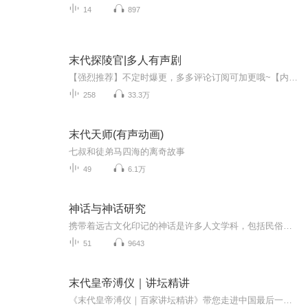
14
897
末代探陵官|多人有声剧
【强烈推荐】不定时爆更，多多评论订阅可加更哦~【内容介绍】华夏上下数千年，皇朝兴衰迭起，风水命运轮转，从古至今无数人的一生，富贵荣华也好，颠沛流离也好，都在这气运二字之中。气运本虚无缥缈，但在我的手中，它却是可以被控制改变的……让我来告诉...
258
33.3万
末代天师(有声动画)
七叔和徒弟马四海的离奇故事
49
6.1万
神话与神话研究
携带着远古文化印记的神话是许多人文学科，包括民俗学、文学、人类学等学科的永恒的话题。神话是人类对世界做出的最早探索，也是人类求知欲望的最初表现。神话为我们提供了一种远古时代的道德价值、社会秩序与信仰等方面的模式，是我们探讨人类原始思维范...
51
9643
末代皇帝溥仪｜讲坛精讲
《末代皇帝溥仪｜百家讲坛精讲》带您走进中国最后一位皇帝溥仪跌宕起伏的一生。他出生于皇室，却在三岁时便被选为皇帝，成为清朝的末代君主。溥仪的一生充满了传奇与挣扎，从紫禁城的至高权力中心到被驱逐后流亡异国，再到伪满洲国傀儡皇帝的屈辱身份，直...