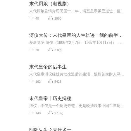
末代厨娘（电视剧）
末代厨娘剧情介绍民国十二年，清室皇帝虽已退位，但紫禁城内仍是君君臣臣的小朝廷。民女容儿阴差阳错成为宫女后，与侍卫李琪结下渊源，又因自己聪慧活泼而受溥仪青睐。容儿出于对厨艺的悟性颇受寿喜姑姑赏识。 两宫太监总管孙义仁长期盗窃宫内珍宝，草菅人...
40
2960
溥仪大传：末代皇帝的人生轨迹丨我的前半生丨末代皇帝
爱新觉罗·溥仪（1906年2月7日—1967年10月17日），乳名午格， 字曜之，号浩然。清朝末代皇帝。清宣宗旻宁的曾孙、醇贤亲王奕譞之孙、清德宗载湉之侄，摄政王载沣长子，母亲是苏完瓜尔佳·幼兰。1908年至1912年，1917年7月1日至1917年7月12日两次在位。光...
70
3.8万
末代皇帝的后半生
末代皇帝溥仪经过劳动改造后的生活，酸甜苦辣耐人寻味。
162
5423
末代皇帝丨历史揭秘
溥仪，不仅是一个历史奇迹，更是晚清以来中国百年历史的缩影。他是受害者还是受益者？在痛恨这个傀儡的同时，是否也同情于他颠沛流离的悲苦命运？独特的视角，罕见的史料，换个角度看溥仪！看中国最后一个皇帝的爱恨情仇！溥仪（1906-1967），清朝末代皇帝...
140
27.8万
阴阳先生之末代术士