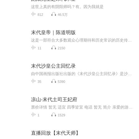
这世上真的有阴阳师吗？有。因为我就是
812
46.5万
末代皇帝｜陈道明版
这是一部符合大多数观众心理期待和历史常识的历史传记剧，是对历史的极大尊重，是一个最接近生活原型的溥仪。电视剧《末代皇帝》集历史性、知识性于一体，也是迄今为止对历史场景、宫廷生活礼俗等还原最为准确的国产历史剧之一。
11
2150
末代沙皇公主回忆录
由中国画报出版社出版的《末代沙皇公主回忆录》是沙俄末代公主玛利亚·帕芙洛娃流亡美国期间亲笔撰述的回忆录，以一个皇室成员的身份描述了沙俄的晚景。日俄战争、1905年革命、俄国政治改革、第一次世界大战、1917年革命等重大历史事件与作者的人生经历互...
35
5390
凉山-末代土司王妃府
票价详情 暂无 适宜 四季皆宜 电话 暂无 简介 亲爱的游客，接下来我要带您参观一下末代土司王妃府，末代土司王妃府有什么特点呢，一起了解一下吧。末代土司王妃府是末代左所土司汉族夫人肖淑明的居所。而土司夫人肖淑明，是女儿国的传奇人物，被称作“摩梭...
1
1529
直播回放【末代天师】