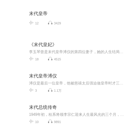
末代皇帝
12
3429
《末代皇妃》
李玉琴曾是末代皇帝溥仪的第四位妻子，她的人生结局与大时代背景息息相关。1943年，还是中学生的李玉琴被选中成为“福贵人”。同年8月，跟随溥仪出逃失散，辗转流落到天津溥修家，遭受种种虐待，并被限制人身自由。新中国成立后，她摆脱旧伦理的束缚，回到...
18
4515
末代皇帝溥仪
溥仪是最后一位皇帝，他被慈禧太后强迫做皇帝时才三岁，没想到在他六岁时就被迫退位，从末代皇帝到傀儡皇帝再到伪满洲国战犯最后成为中华人民共和国公民.....
3
1.1万
末代总统传奇
1949年初，桂系将领李宗仁迎来人生最风光的三个月，在民国大陆政权倾覆前，李宗仁取代蒋介石当上了代理总统。然而，覆巢之下，岂有完卵？南京大学申晓云教授讲述《末代总统传奇》，揭秘国民党败逃台湾前 内部分崩离析的最后一幕。
10
9891