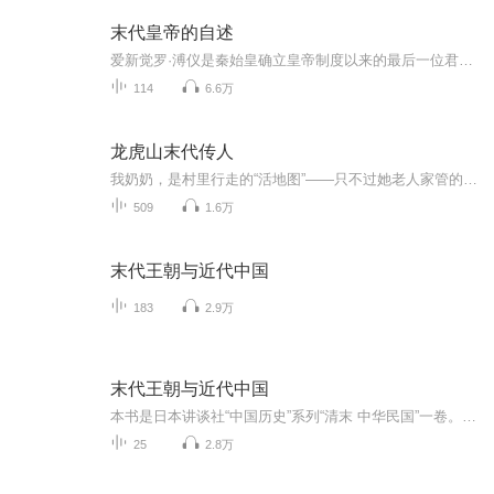
末代皇帝的自述
爱新觉罗·溥仪是秦始皇确立皇帝制度以来的最后一位君主，是清朝的亡国之君，1912年2月，他跌下地位的时候年仅六岁。1932到1945年间，他被日本关东军欺骗，充当伪满傀儡。1959年蒙受特赦，1967年病逝于北京。全文分别讲述了“我的家世”“我的童年”“紫禁...
114
6.6万
龙虎山末代传人
我奶奶，是村里行走的“活地图”——只不过她老人家管的不是阳间路，是阴阳道。从小我在香火符纸边打转，听鬼故事比听童话还熟。别人怕鬼，我小时候的睡前笑话都是黄大仙上岗失败纪实。可谁能想到，长大后我居然“继承家业”，被迫在村里当起了阴阳先生。...
509
1.6万
末代王朝与近代中国
183
2.9万
末代王朝与近代中国
本书是日本讲谈社“中国历史”系列“清末 中华民国”一卷。《中国的历史》为日本讲谈社百周年献礼之作，是日本历史学家写给大众的中国通史读本。丛书自上古到近代，内容含概量大，撰述者均为日本该领域的代表性学者，作品大多构思巧妙，写法轻松，观点新颖，富于洞见，但同时又吸取了近些年来的诸多学术成果，利用了最新出土的史料，是一套可读性与严肃性兼备的重磅历史佳作本卷作者将19世纪中叶到1936年为止作为一个时代进行叙述，把此阶段的历史归结为“复兴中华的尝试”。作者指出，中国存在地方文化的差异...
25
2.8万