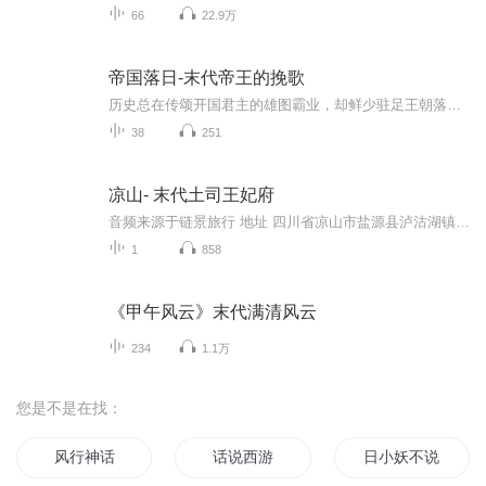
66
22.9万
帝国落日-末代帝王的挽歌
历史总在传颂开国君主的雄图霸业，却鲜少驻足王朝落幕的时刻。 那些被贴上“亡国之君”标签的帝王，是大厦将倾里孤独的守夜人，也是时代洪流中身不由己的悲剧者。本书细数历代帝国黄昏，聆听一曲曲荡气回肠的时代哀歌。因为：每一个帝国的黄昏，都藏着一...
38
251
凉山- 末代土司王妃府
音频来源于链景旅行 地址 四川省凉山市盐源县泸沽湖镇 票价描述 暂无 开放时间 8:00~18:00 乘车信息 暂无
1
858
《甲午风云》末代满清风云
234
1.1万
您是不是在找：
风行神话
话说西游
日小妖不说话