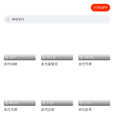
打开APP
神话末代
2067
39.1万
180.6万
末代绿林
末代探陵官
末代丐帮
64.6万
5.4万
2.5万
末代天师
末代沙皇
末代皇帝