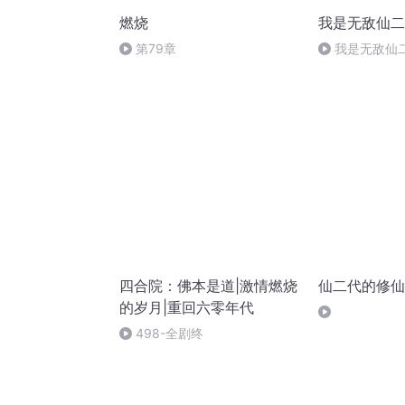
燃烧
我是无敌仙二
第79章
我是无敌仙
四合院：佛本是道|激情燃烧
仙二代的修仙
的岁月|重回六零年代
498-全剧终