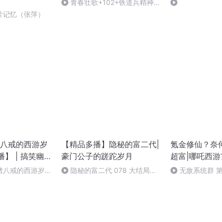
青春壮歌+102+铁道兵精神万
岁（完）
片记忆（张萍）
八戒的西游岁
【精品多播】隐秘的富二代|
氪金修仙？奈
播】 | 搞笑幽
豪门公子的蹉跎岁月
超富|哪吒西
西游
猪八戒的西游岁月
隐秘的富二代 078 大结局
无敌系统群 第
（二）
吻，骚翻全场【
注】