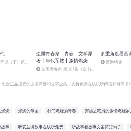
代
边陲青春祭丨青春丨文学原
多重角度看西
著丨年代军旅丨激情燃烧的
换个环境（下）第一
西游镜像
岁月
边陲青春祭 第301集（全书
完）
，包含正品授权的连播声音和文字全集，支持免费在线试听阅读和有声书M
在燃烧
燃烧的帝国
我们燃烧的青春
穿越之宅男的激情燃烧岁
燃烧吧梦想
燃烧世界
燃烧吧一青春
诸天燃烧之日
燃烧印
听故事
听安兰讲故事在线听免费
听故事看故事文案简短句子