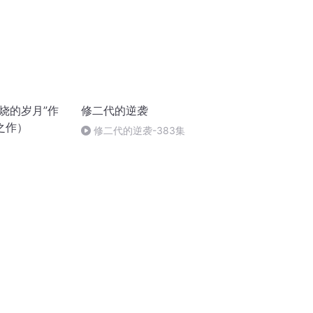
烧的岁月”作
修二代的逆袭
之作）
修二代的逆袭-383集