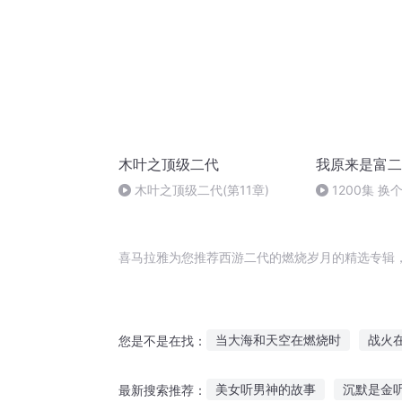
木叶之顶级二代
我原来是富二
木叶之顶级二代(第11章)
1200集 
部完
喜马拉雅为您推荐西游二代的燃烧岁月的精选专辑
当大海和天空在燃烧时
战火
您是不是在找：
燃烧的二货
燃烧得青春
美女听男神的故事
沉默是金
最新搜索推荐：