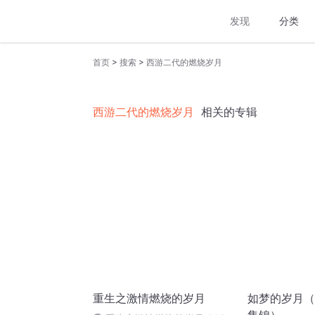
发现
分类
>
>
首页
搜索
西游二代的燃烧岁月
西游二代的燃烧岁月
相关的专辑
重生之激情燃烧的岁月
如梦的岁月（