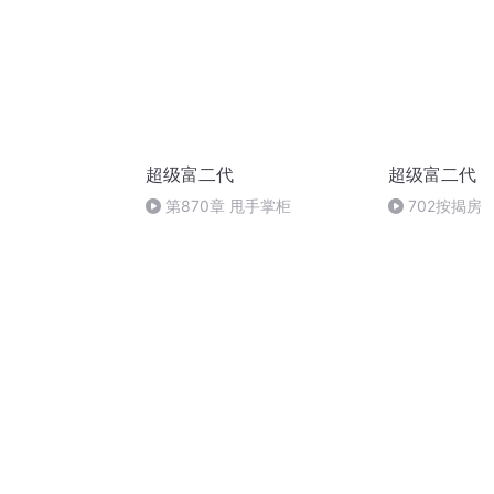
超级富二代
超级富二代
第870章 甩手掌柜
702按揭房