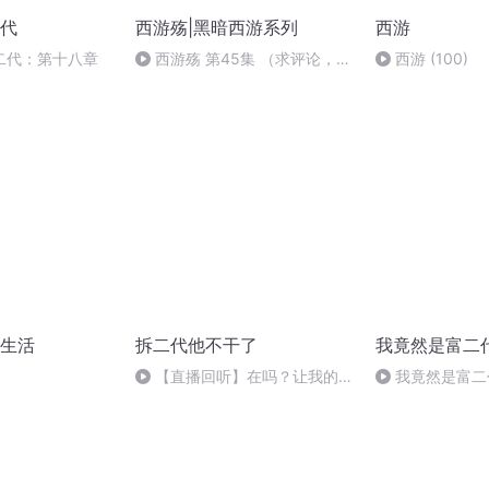
代
西游殇|黑暗西游系列
西游
二代：第十八章
西游殇 第45集 （求评论，求
西游 (100)
支持，求打赏）
生活
拆二代他不干了
我竟然是富二
【直播回听】在吗？让我的书
我竟然是富二
声陪你入睡38，39，40幸章