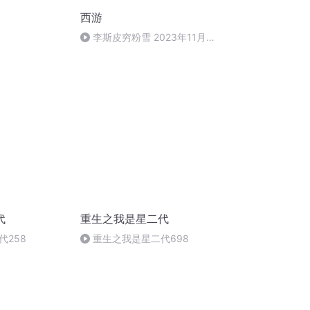
西游
李斯皮穷粉雪 2023年11月18
日 14:18
代
重生之我是星二代
代258
重生之我是星二代698