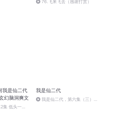
76.飞来飞去（感谢打赏）
何我是仙二代
我是仙二代
游玄幻脑洞爽文
我是仙二代，第六集（三）求
支持
2集 低头一
求订阅！求关