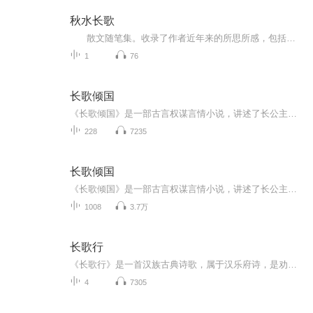
秋水长歌
散文随笔集。收录了作者近年来的所思所感，包括洞世、问政、过节、读书、观影等六个方面内容，展现了作者作为一个知识人对社会民生的关注和对个人精神生活的观照。 张政军是中学语文教师。 他先后在我社出了三本书:《桃李牧歌》...
1
76
长歌倾国
《长歌倾国》是一部古言权谋言情小说，讲述了长公主尚薇与摄政王墨澜在三国动乱中，从被迫纠缠到生死相依的倾城绝恋。父皇离世后，尚薇手握后宫凤印，立誓辅佐年幼皇弟稳固江山。然而摄政王墨澜的强势闯入，打破了她的布局，更让她清白尽失，一句“你的身...
228
7235
长歌倾国
《长歌倾国》是一部古言权谋言情小说，讲述了长公主尚薇与摄政王墨澜在三国动乱中，从被迫纠缠到生死相依的倾城绝恋。父皇离世后，尚薇手握后宫凤印，立誓辅佐年幼皇弟稳固江山。然而摄政王墨澜的强势闯入，打破了她的布局，更让她清白尽失，一句“你的身...
1008
3.7万
长歌行
《长歌行》是一首汉族古典诗歌，属于汉乐府诗，是劝诫世人惜时奋进的名篇。此诗从整体构思看，主要意思是说时节变换得很快，光阴一去不返，因而劝人要珍惜青年时代，发奋努力，使自己有所作为。全诗以景寄情，由情入理，将“少壮不努力，老大徒伤悲”的人...
4
7305