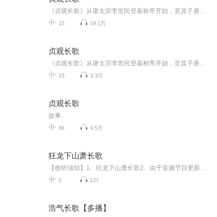
《贞观长歌》从唐太宗李世民登基称帝开始，至其子唐高宗（李治）登基结束，刻画了唐太宗在位共23年的历史，着重讲述了其荡平东突厥、处理太子李承乾之乱并挑选继承人等若干重大事迹，通过休养生息、富国强民最终成就了历史上著名的贞观之治。...
23
19.1万
贞观长歌
《贞观长歌》从唐太宗李世民登基称帝开始，至其子唐高宗（李治）登基结束，刻画了唐太宗在位共23年的历史，着重讲述了其荡平东突厥、处理太子李承乾之乱并挑选继承人等若干重大事迹，通过休养生息、富国强民最终成就了历史上著名的贞观之治。作品目录：第01章 冷箭（第01集-第05集）第02章 虎符（第06集-第10集）第03章 天戮（第11集-第15集）第04章 苍狼（第16集-第20集）...
23
3.3万
贞观长歌
故事
86
4.5万
狂龙下山萧长歌
【收听须知】1、狂龙下山萧长歌2、由于音频节目更新的比较慢，如想快速阅读小说文字版的全部章节，请在微信中搜索公/众/号【毛毛虫文学】，关注后，并在公/众/号中回复：【834】，便可快速阅读小说文字版全集。（注意：需要在公/众/号中回复才有效哦）
2
127
浩气长歌【多播】