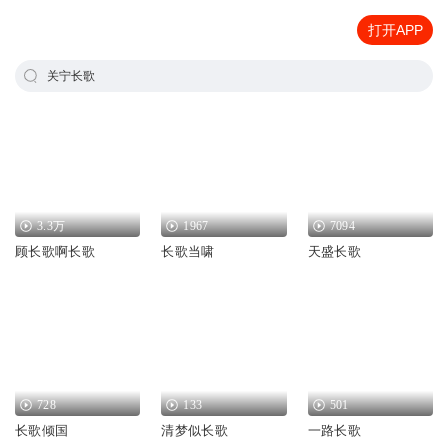
打开APP
关宁长歌
3.3万
1967
7094
顾长歌啊长歌
长歌当啸
天盛长歌
728
133
501
长歌倾国
清梦似长歌
一路长歌