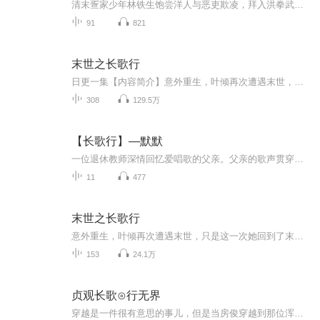
清末疍家少年林铁生饱尝洋人与恶吏欺凌，拜入洪拳武馆苦炼筋骨。乱世烽烟中，他传承师父遗志，以一身洪拳奔走救难，携后辈冲破黑暗，历经战乱、迁徙，将自强风骨远传南洋。一代又一代怀热血守本心，以微薄之热映照家国，谱一曲代代不息的浩气长歌。
91
821
末世之长歌行
日更一集【内容简介】意外重生，叶倾再次遭遇末世，只是这一次她回到了末世前夕。重生之后，叶倾茫然了，四年的末世经历和经验，她能做什么？一步步的走在所有人的前面，成为最终的大boss？不，她只想一直活下去，活到丧尸灭绝的那一天！【作者/主播简介】...
308
129.5万
【长歌行】—默默
一位退休教师深情回忆爱唱歌的父亲。父亲的歌声贯穿一生，从青春壮年到垂暮之年，这旋律里既有家国历史的厚重，也有柴米油盐的温情。“长歌行”，是父亲用生命谱写的乐章，也是子女用一生聆听的教诲。
11
477
末世之长歌行
意外重生，叶倾再次遭遇末世，只是这一次她回到了末世前夕。重生之后，叶倾茫然了，拥有四年的末世经历和经验，她能做什么？一步步的走在所有人的前面，成为最终的大boss？不，她只想一直活下去，活到丧尸灭绝的那一天！ PS：冒险！组队打丧尸！修真！女主...
153
24.1万
贞观长歌⊙行无界
穿越是一件很有意思的事儿，但是当房俊穿越到那位浑身冒着绿油油光芒的唐朝同名前辈身上，就感觉生活全都不好了……-----------------------------------------------------------------------------------------------------(希望大家有能力的话去扣扣或者其它阅读软件APP的给作者投票，谢谢大家的支持。)本书由语音合成，解放您的双眼，对声音没要求的亲们欢迎收听，因为是语音合成，所以更...