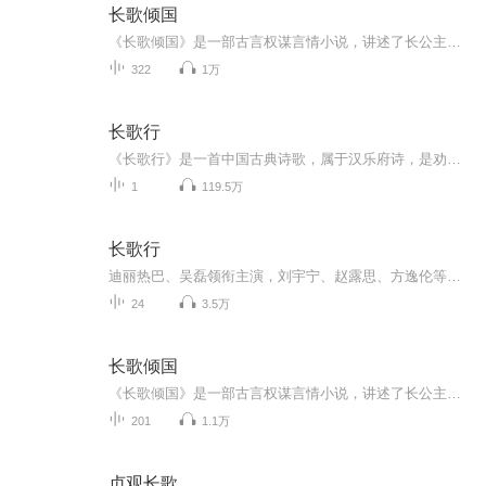
长歌倾国
《长歌倾国》是一部古言权谋言情小说，讲述了长公主尚薇与摄政王墨澜在三国动乱中，从被迫纠缠到生死相依的倾城绝恋。 父皇离世后，尚薇手握后宫凤印，立誓辅佐年幼皇弟稳固江山。然而摄政王墨澜的强势闯入，打破了她的布局，更让她清白尽失，一句“你的...
322
1万
长歌行
《长歌行》是一首中国古典诗歌，属于汉乐府诗，是劝诫世人惜时奋进的名篇。此诗从整体构思看，主要意思是说时节变换得很快，光阴一去不返，因而劝人要珍惜青年时代，发奋努力，使自己有所作为。全诗以景寄情，由情入理，将“少壮不努力，老大徒伤悲”的人生哲理，寄寓于朝露易干、秋来叶落、百川东去等鲜明形象中，借助朝露易晞、花叶秋落、流水东去不归来，发生了时光易逝、生命短暂的浩叹，鼓励人们紧紧抓住随时间飞逝的生命，奋发努力趁少壮年华有所作为。
1
119.5万
长歌行
迪丽热巴、吴磊领衔主演，刘宇宁、赵露思、方逸伦等主演的古装历史传奇剧
24
3.5万
长歌倾国
《长歌倾国》是一部古言权谋言情小说，讲述了长公主尚薇与摄政王墨澜在三国动乱中，从被迫纠缠到生死相依的倾城绝恋。父皇离世后，尚薇手握后宫凤印，立誓辅佐年幼皇弟稳固江山。然而摄政王墨澜的强势闯入，打破了她的布局，更让她清白尽失，一句“你的身...
201
1.1万
贞观长歌