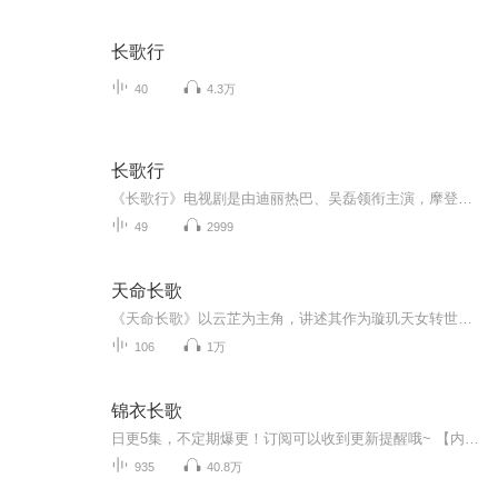
长歌行
40
4.3万
长歌行
《长歌行》电视剧是由迪丽热巴、吴磊领衔主演，摩登兄弟刘宇宁、赵露思、方逸伦等主演的古装历史传奇剧。唐武德九年，内廷生变，原太子之女李长歌侥幸逃出，赴幽州求援。途中，长歌偶遇化名为秦准的草原部落特勤阿史那隼，两人不打不相识，渐生英雄相惜之...
49
2999
天命长歌
《天命长歌》以云芷为主角，讲述其作为璇玑天女转世，为集齐九霄剑九片碎片、揭开九位女修万年冤屈，最终成为三界平衡传承者，守护三界多元共生的完整故事。
106
1万
锦衣长歌
日更5集，不定期爆更！订阅可以收到更新提醒哦~ 【内容简介】 烽火连天的元末乱世，朱元璋以红巾领袖的身份崛起，继小明王之后，肩负起'大明'皇朝的重任。面对张士诚固守的平江城，他志在必得，誓要一统江湖。常四的回归，如暗夜利刃，潜伏于拱卫司，与侄...
935
40.8万