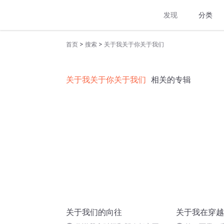
发现
分类
>
>
首页
搜索
关于我关于你关于我们
关于我关于你关于我们
相关的专辑
关于我们的向往
关于我在穿越