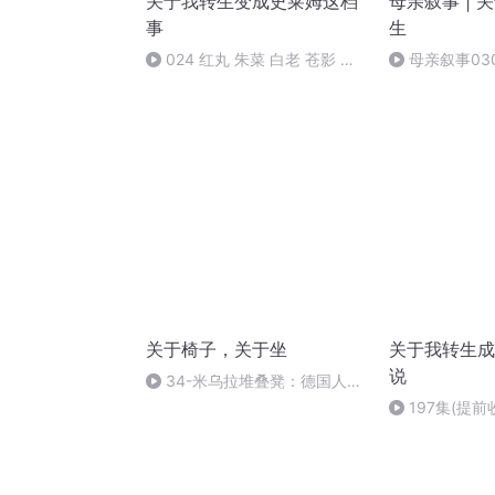
关于我转生变成史莱姆这档
母亲叙事 | 
事
生
024 红丸 朱菜 白老 苍影 紫
母亲叙事03
苑 黑兵卫
关于椅子，关于坐
关于我转生成
说
34-米乌拉堆叠凳：德国人的
认真设计
197集(提
群：52864524