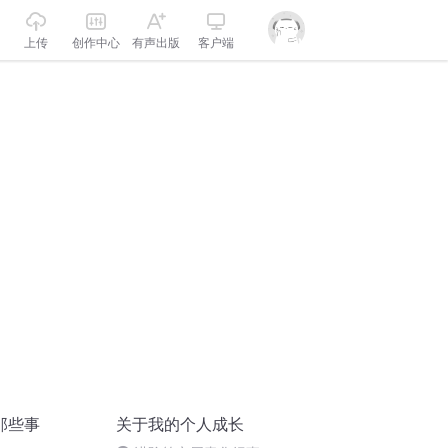
上传
创作中心
有声出版
客户端
那些事
关于我的个人成长