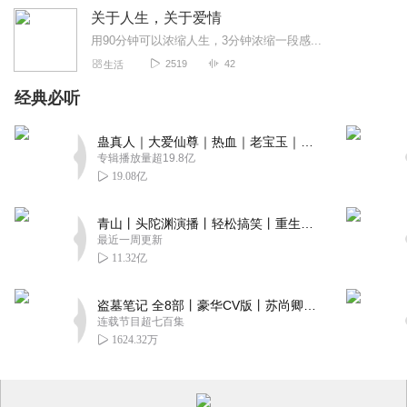
关于人生，关于爱情
用90分钟可以浓缩人生，3分钟浓缩一段感...
2519
42
生活
经典必听
蛊真人｜大爱仙尊｜热血｜老宝玉｜多人VIP免费有声剧
专辑播放量超19.8亿
19.08亿
青山丨头陀渊演播丨轻松搞笑丨重生穿越丨古代权谋丨VIP免费 | 多人有声剧
最近一周更新
11.32亿
盗墓笔记 全8部丨豪华CV版丨苏尚卿&边江 领衔 多人有声剧丨冠声文化丨南派三叔
连载节目超七百集
1624.32万