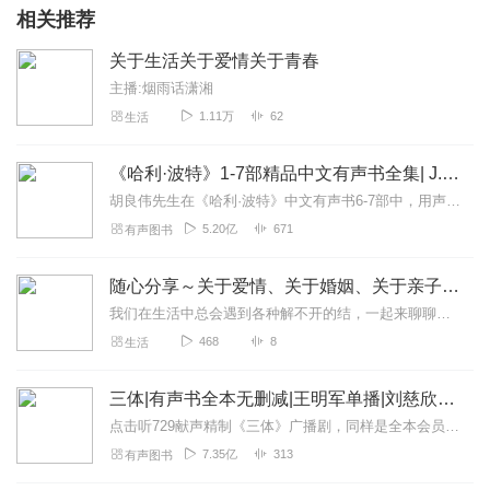
相关推荐
关于生活关于爱情关于青春
主播:烟雨话潇湘
1.11万
62
生活
《哈利·波特》1-7部精品中文有声书全集| J.K.罗琳原著，光合积木演播
胡良伟先生在《哈利·波特》中文有声书6-7部中，用声音带领着大家继续魔法之旅。为保证作品的一致性，给大家带来完整的魔法体验，我们与版权方PottermoreP...
5.20亿
671
有声图书
随心分享～关于爱情、关于婚姻、关于亲子、关于心
我们在生活中总会遇到各种解不开的结，一起来聊聊吧，让我们的心情在这里得到缓解和舒展…
468
8
生活
三体|有声书全本无删减|王明军单播|刘慈欣原著
点击听729献声精制《三体》广播剧，同样是全本会员免费畅听，快来感受声音大戏的魅力！【购买须知】1、本作品部分集数为免费试听。2、版权归原作者所有，严禁翻录成任...
7.35亿
313
有声图书