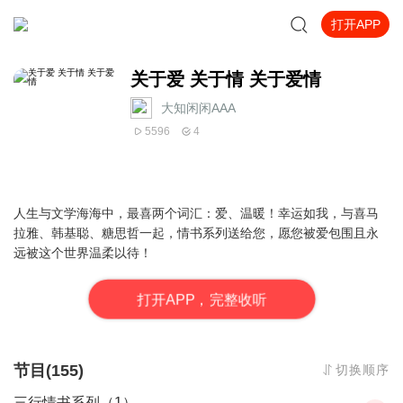
打开APP
关于爱 关于情 关于爱情
大知闲闲AAA
5596
4
人生与文学海海中，最喜两个词汇：爱、温暖！幸运如我，与喜马
拉雅、韩基聪、糖思哲一起，情书系列送给您，愿您被爱包围且永
远被这个世界温柔以待！
打
开
A
P
P，完整收听
节目(155)
切换顺序
三行情书系列（1）