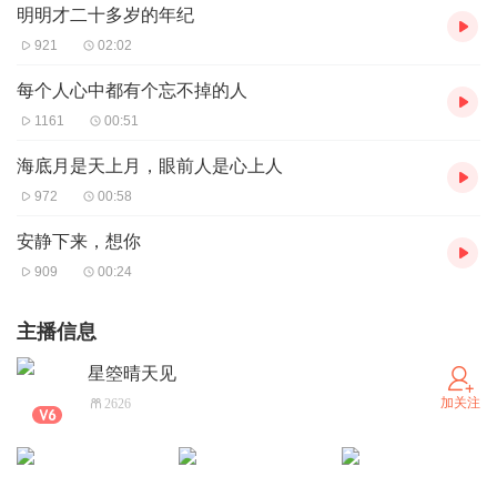
明明才二十多岁的年纪
921
02:02
每个人心中都有个忘不掉的人
1161
00:51
海底月是天上月，眼前人是心上人
972
00:58
安静下来，想你
909
00:24
主播信息
星箜晴天见
加关注
2626