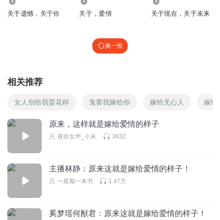
3347
1.87万
7872
关于遗憾，关于你
关于，爱情
关于现在，关于未来
换一批
相关推荐
女人别给我耍花样
鬼要我嫁给你
嫁给无心人
嫁给
原来，这样就是嫁给爱情的样子
夜听女声_小末
3832
主播林静：原来这就是嫁给爱情的样子！
一星期一本书
1.47万
奚梦瑶何猷君：原来这就是嫁给爱情的样子！