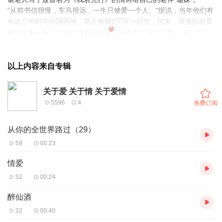
“从前书信很慢，车马很远，一生只够爱一个人。”据说，当年他们有
长达八年时间分隔两地，两人每隔3天写一封信，信末，浪漫的胡显
银老人都会写上一首小诗表达对爱人的思念，这个习惯，保持了55
年，成就了金婚。后来患有帕金森、糖尿病和冠心病的胡老，妻子
成了他最得力的拐杖。他不能说话了，就用手指在妻子手上写“我爱
你”，妻子就回他“我也是”！他们相约去石象路赏落叶，约定来年还
以上内容来自专辑
要一起看......
我仿佛看到靠爱情走到老的婚姻是多么的弥足珍贵！“老来多健忘，
关于爱 关于情 关于爱情
唯不忘相思。我忘记了我是谁，但我记得我爱你”。
5596
4
免费订阅
我突然想起了我的舅妈，妈妈说，舅妈是她们这一辈人中最幸福的
女人，因为舅舅疼她爱她体贴她。我想，舅妈的生活应该是嫁给了
从你的全世界路过（29）
爱情的样子吧！
59
00:23
情爱
52
00:24
醉仙酒
32
00:40