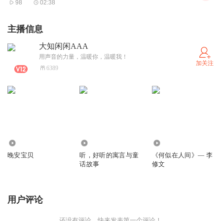
98
02:38
主播信息
大知闲闲AAA
用声音的力量，温暖你，温暖我！
加关注
6389
0
1.33万
2262
晚安宝贝
听，好听的寓言与童
《何似在人间》— 李
话故事
修文
用户评论
还没有评论，快来发表第一个评论！