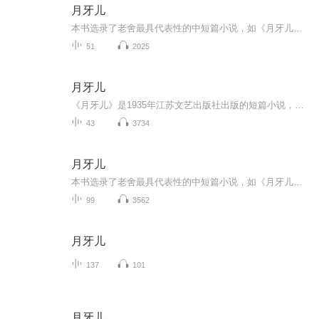
月牙儿
本书选录了老舍最具代表性的中短篇小说，如《月牙儿》、《我这一辈子》、《断魂枪》、《不说谎的人》等。《月牙儿》描写了母女两代妓女悲惨的生活遭遇，深刻反映了20世纪上半叶中国城市贫民的生存状态，由小家庭、小人物的悲剧折射出一段历史的沧桑与悲怆...
51
2025
月牙儿
《月牙儿》是1935年江苏文艺出版社出版的短篇小说，作者是老舍。本书作者以清新自然的笔墨描写出了当时社会深刻黑暗的现实。
43
3734
月牙儿
本书选录了老舍最具代表性的中短篇小说，如《月牙儿》、《我这一辈子》、《断魂枪》、《不说谎的人》等。《月牙儿》描写了母女两代妓女悲惨的生活遭遇，深刻反映了20世纪上半叶中国城市贫民的生存状态，由小家庭、小人物的悲剧折射出一段历史的沧桑与悲怆...
99
3562
月牙儿
137
101
月牙儿