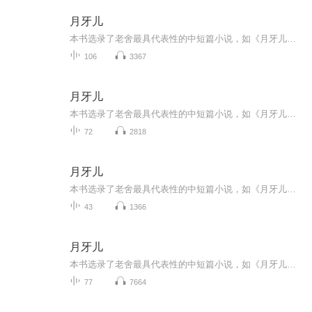
月牙儿
本书选录了老舍最具代表性的中短篇小说，如《月牙儿》、《我这一辈子》、《断魂枪》、《不说谎的人》等。《月牙儿》描写了母女两代妓女悲惨的生活遭遇，深刻反映了20世纪上半叶中国城市贫民的生存状态，由小家庭、小人物的悲剧折射出一段历史的沧桑与悲怆...
106
3367
月牙儿
本书选录了老舍最具代表性的中短篇小说，如《月牙儿》、《我这一辈子》、《断魂枪》、《不说谎的人》等。《月牙儿》描写了母女两代妓女悲惨的生活遭遇，深刻反映了20世纪上半叶中国城市贫民的生存状态，由小家庭、小人物的悲剧折射出一段历史的沧桑与悲怆...
72
2818
月牙儿
本书选录了老舍最具代表性的中短篇小说，如《月牙儿》、《我这一辈子》、《断魂枪》、《不说谎的人》等。《月牙儿》描写了母女两代妓女悲惨的生活遭遇，深刻反映了20世纪上半叶中国城市贫民的生存状态，由小家庭、小人物的悲剧折射出一段历史的沧桑与悲怆...
43
1366
月牙儿
本书选录了老舍最具代表性的中短篇小说，如《月牙儿》、《我这一辈子》、《断魂枪》、《不说谎的人》等。《月牙儿》描写了母女两代妓女悲惨的生活遭遇，深刻反映了20世纪上半叶中国城市贫民的生存状态，由小家庭、小人物的悲剧折射出一段历史的沧桑与悲怆...
77
7664