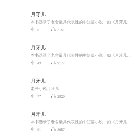
月牙儿
本书选录了老舍最具代表性的中短篇小说，如《月牙儿》、《我这一辈子》、《断魂枪》、《不说谎的人》等。《月牙儿》描写了母女两代妓女悲惨的生活遭遇，深刻反映了20世纪上半叶中国城市贫民的生存状态，由小家庭、小人物的悲剧折射出一段历史的沧桑与悲怆...
61
2151
月牙儿
本书选录了老舍最具代表性的中短篇小说，如《月牙儿》、《我这一辈子》、《断魂枪》、《不说谎的人》等。《月牙儿》描写了母女两代妓女悲惨的生活遭遇，深刻反映了20世纪上半叶中国城市贫民的生存状态，由小家庭、小人物的悲剧折射出一段历史的沧桑与悲怆...
43
9177
月牙儿
老舍小说月牙儿
77
2920
月牙儿
本书选录了老舍最具代表性的中短篇小说，如《月牙儿》、《我这一辈子》、《断魂枪》、《不说谎的人》等。《月牙儿》描写了母女两代妓女悲惨的生活遭遇，深刻反映了20世纪上半叶中国城市贫民的生存状态，由小家庭、小人物的悲剧折射出一段历史的沧桑与悲怆...
91
3957