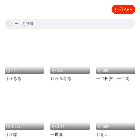
打开APP
一世月牙弯
242
585
205
月牙弯弯
月牙儿弯弯
一世长安，一世殇
1.2万
2.1万
599
月牙船
一世真
月牙儿