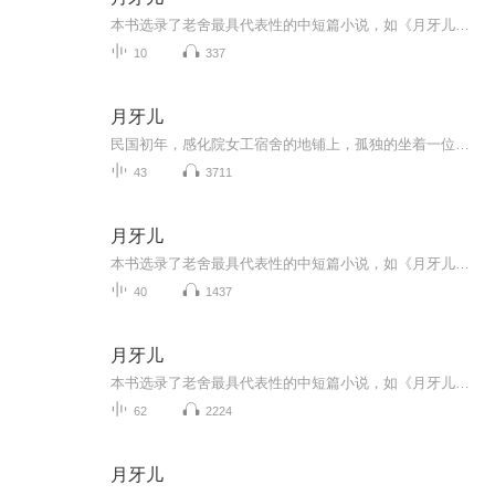
本书选录了老舍最具代表性的中短篇小说，如《月牙儿》、《我这一辈子》、《断魂枪》、《不说谎的人》等。《月牙儿》描写了母女两代妓女悲惨的生活遭遇，深刻反映了20世纪上半叶中国城市贫民的生存状态，由小家庭、小人物的悲剧折射出一段历史的沧桑与悲怆...
10
337
月牙儿
民国初年，感化院女工宿舍的地铺上，孤独的坐着一位女子，她思绪万千。因病去世的父亲，送葬母亲的哭喊，不得已当掉家里所有的东西来维持生计，无数的苦难和坎坷，受尽磨难的人生。老舍先生以清新自然的笔墨描写出了当时那个社会深刻黑暗的现实...
43
3711
月牙儿
本书选录了老舍最具代表性的中短篇小说，如《月牙儿》、《我这一辈子》、《断魂枪》、《不说谎的人》等。《月牙儿》描写了母女两代妓女悲惨的生活遭遇，深刻反映了20世纪上半叶中国城市贫民的生存状态，由小家庭、小人物的悲剧折射出一段历史的沧桑与悲怆...
40
1437
月牙儿
本书选录了老舍最具代表性的中短篇小说，如《月牙儿》、《我这一辈子》、《断魂枪》、《不说谎的人》等。《月牙儿》描写了母女两代妓女悲惨的生活遭遇，深刻反映了20世纪上半叶中国城市贫民的生存状态，由小家庭、小人物的悲剧折射出一段历史的沧桑与悲怆...
62
2224
月牙儿