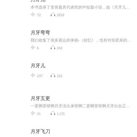
本书选录了老舍最具代表性的中短篇小说，如《月牙儿》、《我这一辈子》、《断魂枪》、《不说谎的人》等。《月牙儿》描写了母女两代妓女悲惨的生活遭遇，深刻反映了20世纪上半叶中国城市贫民的生存状态，由小家庭、小人物的悲剧折射出一段历史的沧桑与悲怆...
72
2818
月牙弯弯
我们收集了很多观众的来稿-《拾忆》，也有对你星座的解读-《预星》，更不乏那年当初的故事-《城市的声音》，其实我们是个无话不聊的节目-《鹤伴》，在接下来的日子里，希望能用我们侃侃而谈的声音，伴随你从日出到日落的生活。
6
242
月牙儿
137
101
月牙五更
一更啊里呀啊月牙没出来呀啊二更啊里呀啊月牙出在正东啊三更啊里呀啊月牙出在正南啊四更啊里呀啊月牙出在正西啊...
21
1.2万
月牙飞刀