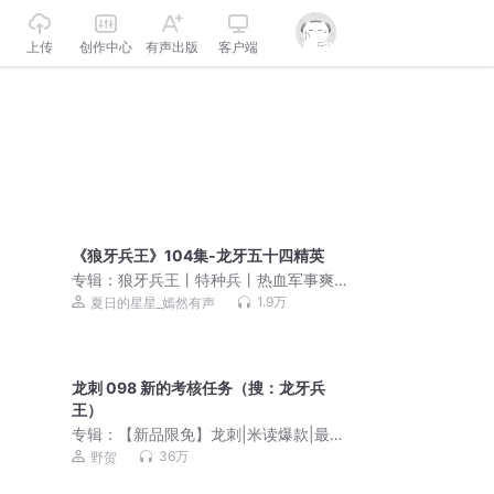
上传
创作中心
有声出版
客户端
《狼牙兵王》104集-龙牙五十四精英
专辑：
狼牙兵王丨特种兵丨热血军事爽
文丨雇佣兵丨战争幻想丨多人有声剧
1.9万
夏日的星星_嫣然有声
龙刺 098 新的考核任务（搜：龙牙兵
王）
专辑：
【新品限免】龙刺|米读爆款|最强
兵王&热血爆爽
36万
野贺