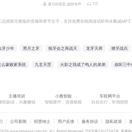
剧
文丨雇佣兵丨战争幻想丨多人有声剧
7万
夏日的星星_嫣然有声
正品授权完整版的音频和章节文字，支持免费在线阅读试听和未删减MP3
血牙少年
黑月之牙
狼牙会之再战天
龙牙天师
獠牙战兵
王
狼牙兵王混都市
一世月牙弯
狼牙兵王
牙疼的爱情
这么壕败家系统
九玄天罡
火影之我成了鸣人的弟弟
崩坏三中
风中纸鸢
大话西游之三打白骨精
联盟之大魔王
陌路流年
主播培训
小雅智能
车联网平台
兼职副业，兴趣赚钱
智能硬件，连接赋能
自在出行，听我想听
们
公司新闻
招贤纳士
用户反馈
服务协议
隐私政策
2026
www.ximalaya.com lnc. ALL Rights Reserved
沪ICP备13027243号
客服热线