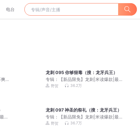
电台
龙刺 095 你够狠毒（搜：龙牙兵王）
事爽
专辑：
【新品限免】龙刺|米读爆款|最强
剧
兵王&热血爆爽
36.2万
野贺
）
龙刺 097 神圣的祭礼（搜：龙牙兵王）
|最强
专辑：
【新品限免】龙刺|米读爆款|最强
兵王&热血爆爽
36.7万
野贺