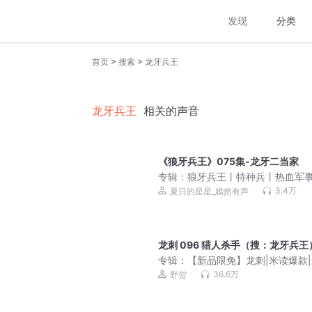
发现
分类
>
>
首页
搜索
龙牙兵王
龙牙兵王
相关的声音
《狼牙兵王》075集-龙牙二当家
专辑：
狼牙兵王丨特种兵丨热血军
文丨雇佣兵丨战争幻想丨多人有声
3.4万
夏日的星星_嫣然有声
龙刺 096 猎人杀手（搜：龙牙兵王
专辑：
【新品限免】龙刺|米读爆款
兵王&热血爆爽
36.6万
野贺