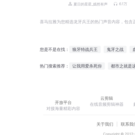
文丨雇佣兵丨战争幻想丨多人有声
6.1万
夏日的星星_嫣然有声
喜马拉雅为您精选龙牙兵王的热门声音内容，包含
狼牙特战兵王
鬼牙之战
您是不是在找：
网游之海牙之恋
狼牙特种兵
让我用爱杀死你
都市之就是
热门搜索推荐：
牙神传说
我的女友是大牙
朕的难处
祸水有毒帝九皇妃
欲都香帅窃玉偷香
云剪辑
开放平台
在线音频剪辑神器
对接海量精彩内容
关于我们
联系我
Copyright © 2012-