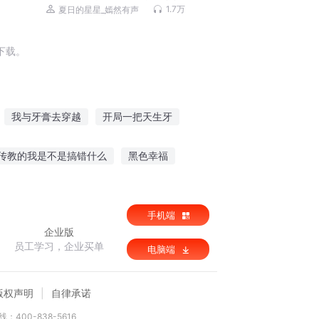
文丨雇佣兵丨战争幻想丨多人有声剧
1.7万
夏日的星星_嫣然有声
下载。
我与牙膏去穿越
开局一把天生牙
我叫路牙
特种兵之龙牙战神
龙牙战神
传教的我是不是搞错什么
黑色幸福
里的无效信
最强之麒麟
奇异狂少
手机端
企业版
员工学习，企业买单
电脑端
版权声明
自律承诺
：400-838-5616