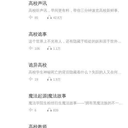
高校声讯
高校听声讯，早间更有料，带你三分钟速览高校新鲜事。
85
42.8万
高校诡事
这个世界上不光有人，还有隐藏于暗处的妖和居于世外的神。当苗家少女满怀期待进入大学的时候，这个人神妖共存的世界在她面前徐徐展开。同时，一段段往事、一场场异梦，少女的身世也愈发扑朔迷离。悬疑加爱情的校园小说《高校诡事》期待你的收听。
106
1.1万
诡异高校
高校学生神秘死亡的背后隐藏着什么？失踪的人又在何方？ 是什么人在背后操控着一切？是人性的丧失，还是鬼怪的作祟？ 林夜孤身进入高校，一切接踵而来，神秘死亡的舍友，诡异的旧校舍，午夜莫名的钟声。一切，才刚刚开始……
19
1.9万
魔法起源|魔法故事
魔法学院生粉丝衍生魔法故事——“拥有黑魔法族的不一定就是坏人，而魔法族也不一定全是好人”
6
839
高校教师