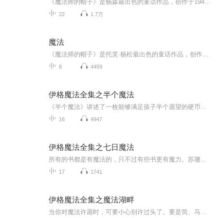
《魔法师的帽子》是杨森最出色的童话作品，创作于1948年。作者以生活在自由天地里的矮子精“木民”为主人公，创作了一系列的童话，这是其中最著名的一部。
22
1.7万
魔法
《魔法师的帽子》是托芙·杨松最出色的童话作品，创作于1948年。作者以生活在自由天地里的矮子精"木民"为主人公，创作了一系列的童话，这是其中最著名的一部，除此之外还有《彗星来到木民山谷》等。这部童话的主人公姆咪特罗尔，是芬兰女作家托芙·扬松根...
8
4459
伊格魔法全集之半个魔法
《半个魔法》讲述了一枚能够满足孩子半个愿望的硬币，所以，如果想要许愿的话，就必须得对着硬币许下两倍的愿望。
16
4947
伊格魔法全集之七日魔法
所有的书都是有魔法的，只不过有些书更有魔力。苏珊从图书馆借了一本奇怪的书，打开一看，发现里面讲的正是她和朋友们，正写到她翻开这本书的这一刻。后面的书全都是空白……等着孩子们许下愿望，用何种冒险填满它。弗雷德里克想要巫师和怪物，结果，出现了一条龙，把她给带走了。苏珊来到《半个魔法》这本书里的世界，却发现两种魔法混在一起造成了很多麻烦——在把书还给图书馆之前还有许多状况要处理呢。许愿似乎是一件非常奇妙的事情。要是孩子们许下错误的愿望，他们的冒险就没法结束。一如所有的故事一样，他们的故事，也需要一个快乐的结局。
17
1741
伊格魔法全集之魔法湖畔
当你对魔法许愿时，可要小心别许过头了。要是简、马克、凯瑟琳和玛莎能停下来想一想的话——噢，他们真该停下来想一想！——他们最好还是去跟英镑要魔法，或一天一天慢慢来，甚至跟《半个魔法》的经历一样，只要半个。可是，他们竟然要来了一整湖的魔法——而现在他们面对一整湖的诱惑，真不知如何是好！孩子们很快就沉浸在魔法里面。他们跟美人鱼嬉戏，戏弄海盗，还在一只古怪的老乌龟的帮助下，向一个最需要帮助的人施予了一点魔法。