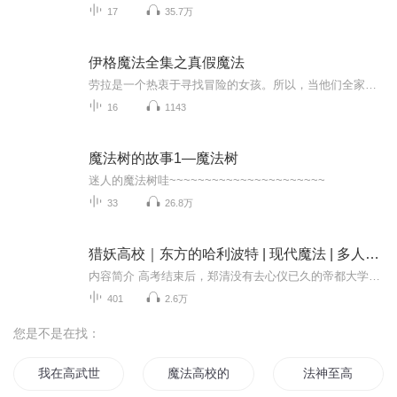
17
35.7万
伊格魔法全集之真假魔法
劳拉是一个热衷于寻找冒险的女孩。所以，当他们全家人搬进一座新房子，院子里还带看一口井时——一莉迪亚说那是一口许愿井，这位爱好骑马的新邻居在劳拉看来，实在是太怪了——劳拉迫不及待地想对这口井许个愿，看看会发生什么事。结果，怪事好事接踵而来。在许愿井的推动下，劳拉和她的新朋友帮助年老的伊莎贝拉小姐守住了房子，拯救了遗失很久的继承人，甚至解开了古董书桌的秘密。劳拉和她的伙伴们在这个夏天进行了许多冒险。然而，真的是水井实现了这些愿望吗？还是有其他原因呢？
16
1143
魔法树的故事1—魔法树
迷人的魔法树哇~~~~~~~~~~~~~~~~~~~~~~
33
26.8万
猎妖高校｜东方的哈利波特 | 现代魔法 | 多人有声剧
内容简介 高考结束后，郑清没有去心仪已久的帝都大学，而是背着行李，抱着狐狸，循着一纸通知，闯进一座陌生的高校。这里没有高数、英语、思想政治，取而代之的是占卜、天文、魔法的哲学。这里的课外活动是狩猎妖魔，这里的兴趣爱好千奇百怪。泛舟学海，...
401
2.6万
您是不是在找：
我在高武世界玩魔法
魔法高校的法师
法神至高