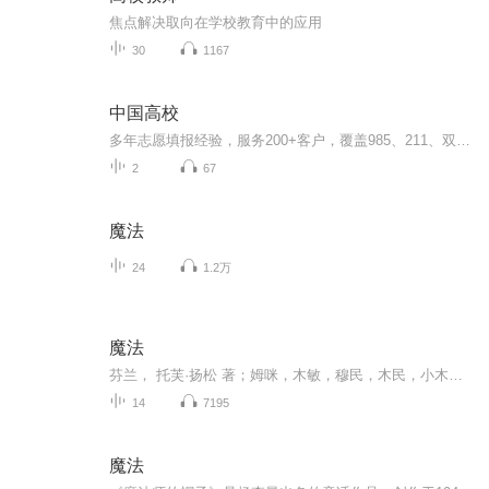
焦点解决取向在学校教育中的应用
30
1167
中国高校
多年志愿填报经验，服务200+客户，覆盖985、211、双一流等各类高校，服务京津冀、山东、江西、广东、广西等省份。独创资深的咨询能力、完善的高报系统、全面的高报信息循环模型高质量服务高三学子，助力圆梦大学。
2
67
魔法
24
1.2万
魔法
芬兰， 托芙·扬松 著；姆咪，木敏，穆民，木民，小木民矮子精，有很多不同的翻译，都是我们可爱的小主人公。魔法师的帽子，任溶溶 译木民矮子精是芬兰著名的女作家托芙·扬松作品中的主要的童话人物。他们的样子像直立的微型小河马，胖胖的，很怕羞。北欧...
14
7195
魔法