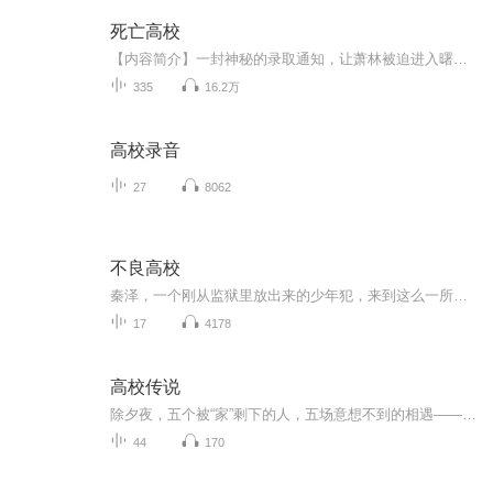
死亡高校
【内容简介】一封神秘的录取通知，让萧林被迫进入曙光学院，这是一座以殖民异界为目标的学院，萧林在这里开始了一段完全不同的大学之旅。选修课程：基础感知，基础剑术掌握，初级药剂制作……什么？还有龙语初级课程，兽人语四六级考试？这是什么鬼，难道...
335
16.2万
高校录音
27
8062
不良高校
秦泽，一个刚从监狱里放出来的少年犯，来到这么一所强者如云的高校。这是一个充满不良人的高校。这是一个充满血性的高校。这是一个社会边缘人的聚集地。一个个迷失的少年在这里徘徊。一场场人生的爱恨情仇在这里发生。一个少年的称霸之路与自我救赎就此开...
17
4178
高校传说
除夕夜，五个被“家”剩下的人，五场意想不到的相遇——身份证丢失的她，拦下了金融系男神的跑车；为五百块跑腿的她，捡到了高烧昏迷的校草；被父母各自推拒的她，和建筑系冰山被迫合租；负债五万的她，独自看守闹鬼的老实验楼； 当烟花升起，他们才发现—...
44
170