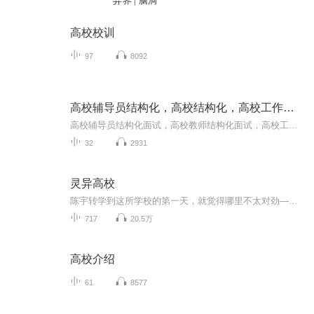
异界 | 脑洞
高校校训
97
8092
高校辅导员结构化，高校结构化，高校工作人员结构化
高校辅导员结构化面试，高校教师结构化面试，高校工作人员结构化面试，铁树老师面试辅导
32
2931
灵异高校
陈宇转学到这所学校的第一天，就觉得哪里不太对劲——他的女同桌神神叨叨，总是说些听不懂的怪话；班级里有一个谁都不敢坐的“空白座位”；而半夜，他又接到了来自陌生号码的死亡短信。起初他以为只是同学的恶作剧，直到那张空白的座位上，真的出现了一具...
717
20.5万
高校介绍
61
8577