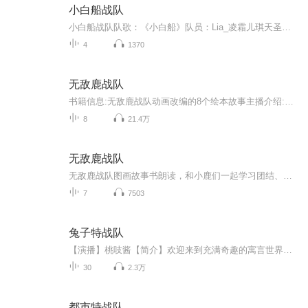
小白船战队
小白船战队队歌：《小白船》队员：Lia_凌霜儿琪天圣圣五不像_ORZ猫祟祟华丽的胖小我们由喜马拉雅攀登计划3.0 相识，相知，相熟，相爱一起成长，一起进步自创作品希望我们可以走的更长久，一起加油！！！！ ...
4
1370
无敌鹿战队
书籍信息:无敌鹿战队动画改编的8个绘本故事主播介绍:棉袄妈妈和小棉袄推荐人群:喜欢无敌鹿战队故事的小朋友
8
21.4万
无敌鹿战队
无敌鹿战队图画故事书朗读，和小鹿们一起学习团结、分享和沟通，做个顽强自信的小宝贝吧！
7
7503
兔子特战队
【演播】桃吱酱【简介】欢迎来到充满奇趣的寓言世界！这里有狡黠又爱耍小聪明的狐狸、憨厚勇敢的山羊、警惕机敏的小狗，还有威风又暖心的狮子、蹦蹦跳跳的青蛙、勤劳团结的小蚂蚁等可爱动物轮番登场，用一个个生动鲜活的小故事，藏着诚实、勇敢、友善、坚...
30
2.3万
都市特战队