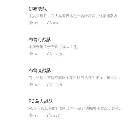
伊布战队
主人公璃月，在人类世界本是一名特种兵。但惨遭队友背叛。就当他以为自己将要完蛋之际，他居然重生到了宝可梦世界！而且还莫名其妙地成为了伊布战队的队长。他一转头看到了一只太阳伊布，那只太阳伊布用着关切的眼神看着他。太阳伊布：璃月队长您怎么了？...
12
891
布鲁可战队
本张专辑关于布鲁可战队主题。
16
15.2万
布鲁克战队
节目主题：布鲁克战队全集科技与勇气的碰撞，每日更新，关注订阅哦！
16
11.5万
FC鸟人战队
FC鸟人战队是由红白机上的一款经典闯关小游戏，是依据当年火爆的日本特摄片《鸟人战队》改编而成，本作将特摄片中的人物形象融于游戏之中，在无名队员之间进行选择游戏，另外米一个关卡都有一个BOSS镇守，在攻打BOSS的关卡中，玩家还可以看到鸟人战队合体...
11
3.7万