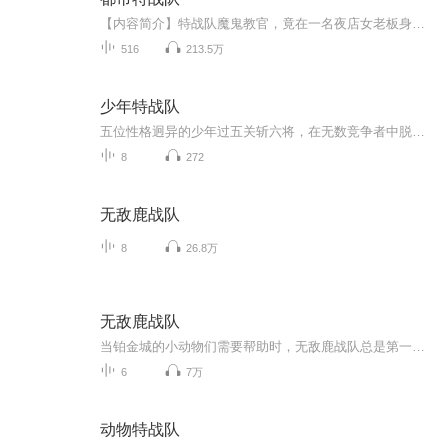
【内容简介】特战队魔鬼教官，竟在一名夜店女老板身边当起了保安！泡妞，我是玩命的！玩命，我是认真的！用一腔热情俘获众美芳心，用一对铁拳为众美轰出一片江山。【作者/主播简介】作者：无冬夜，网络小说作家，代表作《都市特种兵》主播：艺声文化，艺声...
516
213.5万
少年特战队
五位性格迥异的少年过五关斩六将，在无数竞争者中脱颖而出，入选少年特战训练营。 具有领袖气质、反应敏捷的速度型选手张小福，贫嘴、性格火爆的马帮后人“火驴”，个子最小、心眼最多、大脑里储存了无数资料的“硬盘”，性格沉稳、 擅长阻击、做事快准狠...
8
272
无敌鹿战队
8
26.8万
无敌鹿战队
当铂金城的小动物们需要帮助时，无敌鹿战队总是第一个赶到。让我们一起听听无敌鹿战队是怎么帮助小动物的吧
6
7万
动物特战队