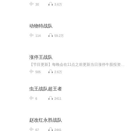
30
3.6万
动物特战队
114
59.2万
涨停王战队
【节目更新】每晚会在11点之前更新当日涨停牛股投资逻辑，并且给出次日大牛思路攻大家参考！【免费福利】不定期分享研究逻辑；免费推送技术干货；全方面帮助您学做投资。【免责声明】节目中涉及的内容观点等仅供学习参考，不作为投资建议，据此交易盈亏自...
505
2.6万
虫王战队超王者
6
2411
赵改红永胜战队
67
2441