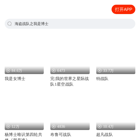
打开APP
海盗战队之我是博士
84.6万
6473
33.7万
我是女博士
完|我的世界之星际战
特战队
队1星空战队
12万
4836
10.4万
杨博士唯识第四轮共
布鲁可战队
超凡战队