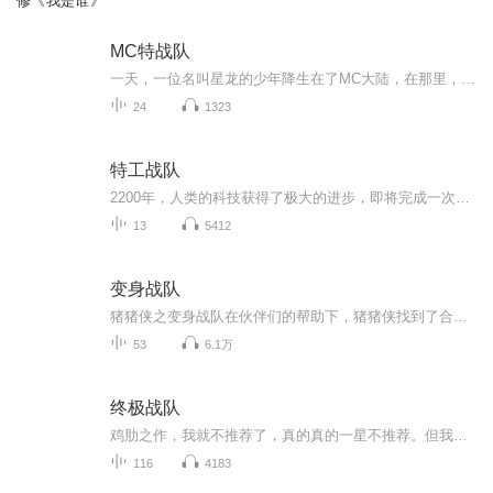
修《我是谁》
MC特战队
一天，一位名叫星龙的少年降生在了MC大陆，在那里，他遇见了湛蓝等四位少年。他们借宿在一个村庄里，还打败了当时最强大的匪帮爆乱之团。Notch召集了他们，成立了MC特战队，开始征战迷你国，为Mc统一大陆作出了巨大贡献。（至于为什么专辑图片用的这么快乐...
24
1323
特工战队
2200年，人类的科技获得了极大的进步，即将完成一次人类的壮举，探索冥王星。可是未曾想，这一举动却成了灾难的开端，人类的到来唤醒了在冥王星沉睡的暗裔，由宇宙的暗物质所诞生的暗裔!政府为了应对暗裔所成立的组织，招收少数精英觉醒的人类来作为特工，在暗中守护世界的和平。超凡特工曹阳、秦空准备就绪!为了人类，为了守护这个世界而不断前进!大家，准备好了吗?一场热血而又精彩的战斗即将开始!披上铠甲，和我们一起守护人类吧!
13
5412
变身战队
猪猪侠之变身战队在伙伴们的帮助下，猪猪侠找到了合适的方式将五灵王转换成了能量，使自己获得了变身成铁拳虎、神木猿、冰封鹿、火焰鹤与石甲熊这五种特质各异的新形象的超凡能力。增强了实力的猪猪侠和怪物研究社的同伴们将魔龙王的阴影从童话世界中驱逐...
53
6.1万
终极战队
鸡肋之作，我就不推荐了，真的真的一星不推荐。但我推荐不不园，火鞋和风鞋。
116
4183