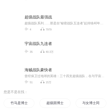
超级战队最强战
超级战队系列……那是自“秘密战队五连者”起持续40年以上团队英雄的光荣历史！现在平成时代即将结束 而争夺最强之座的战斗即将开始！
4
7979
宇宙战队九连者
35
40.3万
海贼战队豪快者
曾经保卫过地球的英雄：三十四支超级战队，在与宇宙帝国残虐的战斗中失去了力量。继承他们力量的是一群了不起的年轻人，他们追求冒险与浪漫，他们是海贼战队豪快者！
51
15万
您是不是在找：
竹马是博士
超级因博士
与女博士同居的日