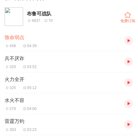
布鲁可战队
4837
70
免费订阅
致命弱点
456
04:39
兵不厌诈
320
03:52
火力全开
325
05:12
水火不容
270
04:00
雷霆万钧
303
03:23