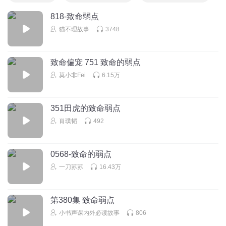
818-致命弱点
猫不理故事
3748
致命偏宠 751 致命的弱点
莫小非Fei
6.15万
351田虎的致命弱点
肖璞韬
492
0568-致命的弱点
一刀苏苏
16.43万
第380集 致命弱点
小书声课内外必读故事
806