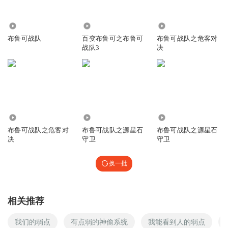
15.26万
46.04万
69.95万
布鲁可战队
百变布鲁可之布鲁可
布鲁可战队之危客对
战队3
决
56.05万
144.55万
72.03万
布鲁可战队之危客对
布鲁可战队之源星石
布鲁可战队之源星石
决
守卫
守卫
换一批
相关推荐
我们的弱点
有点弱的神偷系统
我能看到人的弱点