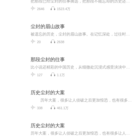
把那段已经尘封的往事摘选，把那段不能忘却的历史还原，让迷离露出真相，让事实再现真容~~~~。
2646
1523.4万
尘封的眉山故事
被遗忘的历史，尘封的眉山故事。在记忆深处，过往时光里，曾经的足迹，带着昨日的气息与情感，款款走来。一草一木、一砖一瓦，一人一事，无不向人们展示眉山这神秘城市的文化特质。
20
2638
那段尘封的往事
比小说还精彩的中国历史，从细微处沉浸式感受泱泱中华的文化魅力，将历史王朝的兴衰缩编成精彩纷呈的故事，将一部五千年历史化作现代生动的表述，让尘封的历史重新焕发神采
127
1.1万
历史尘封的大案
历年大案，很多让人侦破之后更加惶恐，也有很多让人匪夷所思，让我们一起去了解。
338
461.1万
历史尘封的大案
历年大案，很多让人侦破之后更加惶恐，也有很多让人匪夷所思，让我们一起去了解。