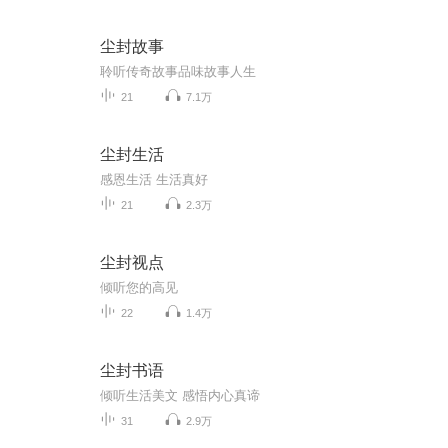
尘封故事
聆听传奇故事品味故事人生
21
7.1万
尘封生活
感恩生活 生活真好
21
2.3万
尘封视点
倾听您的高见
22
1.4万
尘封书语
倾听生活美文 感悟内心真谛
31
2.9万