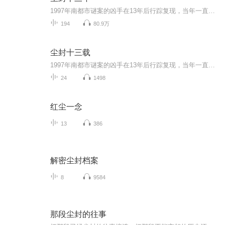
1997年南都市谜案的凶手在13年后行踪复现，当年一直没有追查到真凶，刑警卫峥嵘备受打击离开一线，而曾经初出茅庐的新警陆行知已经褪去稚嫩青涩成为缜密细致的刑侦能手。13年后案件证据的重重巧合让这对刑警师徒再次走到了一起，两人面对疑点抽丝剥茧，合...
194
80.9万
尘封十三载
1997年南都市谜案的凶手在13年后行踪复现，当年一直没有追查到真凶，刑警卫峥嵘备受打击离开一线，而曾经初出茅庐的新警陆行知已经褪去稚嫩青涩成为缜密细致的刑侦能手。13年后案件证据的重重巧合让这对刑警师徒再次走到了一起，两人面对疑点抽丝剥茧，合...
24
1498
红尘一念
13
386
解密尘封档案
8
9584
那段尘封的往事