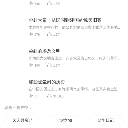
338
1.5万
尘封大案｜从民国到建国的惊天旧案
尘封多年绝密存档，解禁真实刑侦大案！收录全国各地悬案、奇案、连环命案、消失谜案，无删减、不改编、全程纪实。深挖案发细节、作案动机、刑侦全过程，撕开人性最阴暗的一面。每一桩案件都真实发生，每一段真相都颠覆认知。避开影视剧演绎，只讲民间流传...
279
1.7万
尘封的埃及文明
作为四大文明古国之一的古埃及历史悠久，给人们留下许多宝贵的历史遗产。本书介绍了其独具一格的政治文明、博大精深的文化艺术、领先世界的科学水平、多姿多彩的社会生活、气势恢宏的历史遗迹。
100
1.3万
那些被尘封的历史
在中国的历史上，有许多离奇的事情。这些真实发生过，却又令人难以置信的故事，不应该被尘封在漫漫的历史长河中。让我们一起去聆听这些精彩的历史。本专辑故事均由主播收集、整理、撰写。如果你想听什么朝代的历史故事，也可以留言哈。
61
315.6万
您是不是在找：
诛天封魔记
尘封之物
封尘日记