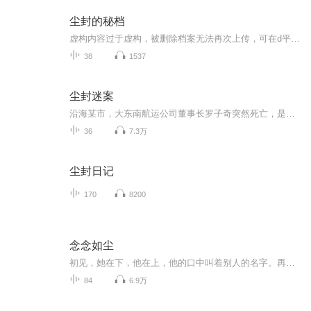
尘封的秘档
虚构内容过于虚构，被删除档案无法再次上传，可在d平台补看
38
1537
尘封迷案
沿海某市，大东南航运公司董事长罗子奇突然死亡，是自杀还是他杀？ 报社记者苏雨童的母亲苏姨受女主人之托来到罗家，却不料目睹了罗子奇遇难的现场，为了保护真凶，苏姨拒绝向警方提供真实证词，使案情无意间增加了层层疑团……苏姨为何知情不报，是受情感之累还是另有恻隐之言？ 出身贫寒的杨波为了达到跻身罗氏家族的目的，抛弃了自己的真爱，将情感投给了罗子奇之女罗家宁——一个他根本不爱的人，结果却“机关算尽”，反误了自身……警界当红女作家孙德平倾情打造，中国情感悬疑推理小说二十集同名电视连续剧黄...
36
7.3万
尘封日记
170
8200
念念如尘
初见，她在下，他在上，他的口中叫着别人的名字。再见，她衣装凌乱，披头散发，被人屈辱按在地上，狼狈不堪......他是人人敬畏的传奇人物，霍家太子爷。顺手救下她，冷漠送她四个字“咎由自取！”狼狈的她，却露出一抹明媚的笑，声音清脆“姐夫......谢谢啊！”
84
6.9万