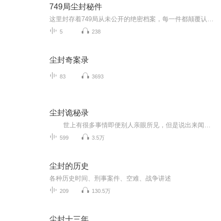
749局尘封秘件
这里封存着749局从未公开的绝密档案，每一件都颠覆认知、细思极恐。退休档案员冒死披露，用亲历视角还原现场惊悚细节：青铜棺内的半透明活物、能读心的未知生命体、离奇失踪的调查队员……每一段秘闻都藏着无法解释的超自然真相，每一次揭秘都触碰禁忌边缘...
5
238
尘封奇案录
83
3693
尘封诡秘录
世上有很多事情即便别人亲眼所见，但是说出来闻者也未必会信，唯独当自己亲眼所见之后，那份惊异、惊悚的感觉才能得到亲身体悟。 本人常听闻老人讲诉一些奇闻怪事，儿时尽把这些当作故事，并不作真，但是随着岁数增长，加之自己身边...
599
3.5万
尘封的历史
各种历史时间、刑事案件、空难、战争讲述
209
130.5万
尘封十三年