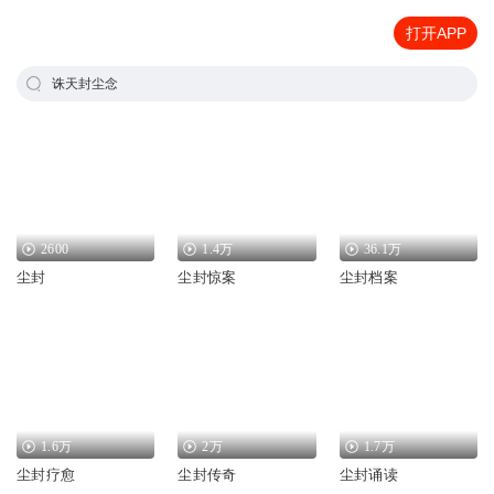
打开APP
诛天封尘念
2600
1.4万
36.1万
尘封
尘封惊案
尘封档案
1.6万
2万
1.7万
尘封疗愈
尘封传奇
尘封诵读