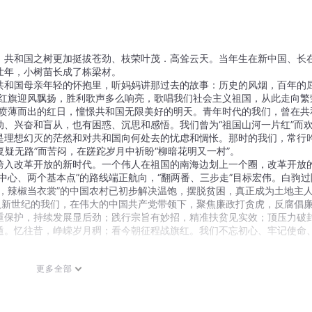
，共和国之树更加挺拔苍劲、枝荣叶茂．高耸云天。当年生在新中国、长
壮年，小树苗长成了栋梁材。
共和国母亲年轻的怀抱里，听妈妈讲那过去的故事：历史的风烟，百年的
星红旗迎风飘扬，胜利歌声多么响亮，歌唱我们社会主义祖国，从此走向繁
和喷薄而出的红日，憧憬共和国无限美好的明天。
青年时代的我们，曾在共
、兴奋和盲从，也有困惑、沉思和感悟。我们曾为“祖国山河一片红”而
是理想幻灭的茫然和对共和国向何处去的忧虑和惆怅。那时的我们，常行
复疑无路”而苦闷，在蹉跎岁月中祈盼“柳暗花明又一村”。
跨入改革开放的新时代。一个伟人在祖国的南海边划上一个圈，改革开放
中心、两个基本点”的路线端正航向，“翻两番、三步走”目标宏伟。白驹过
，辣椒当衣裳”的中国农村已初步解决温饱，摆脱贫困，真正成为土地主
入新世纪的我们，在伟大的中国共产党带领下，聚焦廉政打贪虎，反腐倡
重保护，持续发展显后劲；践行宗旨有妙招，精准扶贫见实效；顶压力破
遁。忆往昔，峥嵘岁月稠；看今朝征程战旗红。我们不忘初心、牢记使命
更多全部