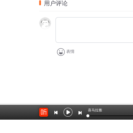
作者
：
秦  刚（重庆人，
知见诗社顾问
，四川
用户评论
师和新闻工作者。曾任县委书记，省纪委常
学作品多篇，有作品获奖并录入选集。出版
朗诵
：
杨爱珍（知见诗社主播，长风文艺主
术指导，河南人民广播电台《郑在读诗》栏目
一等奖，河南省《我们一起过端午》朗诵大
表情
供
稿：
知见诗社
喜马拉雅
暂时没