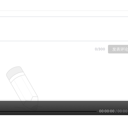
省作家协会会员，四川诗歌协会会员。自幼喜爱文学，当过工
委、监察厅副厅长，省委巡视组长等职。在省内和全国报刊杂志
个人文集《山水情韵岁月痕》）
播，特级教师，河南省老干部朗诵协会会员，河南省群星朗诵艺
朗读嘉宾，曾获2019年郑州市老干部庆祝建国70周年文艺比
赛三等奖）
发表评
0
/
300
00:00:00
/
00:00
有评论，下载
喜马拉雅
与主播互动