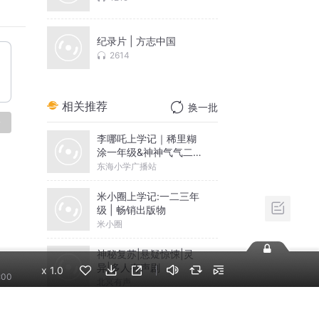
人、教
发表文
纪录片 | 方志中国
2614
术团艺
赛朗诵
相关推荐
换一批
论
李哪吒上学记｜稀里糊
涂一年级&神神气气二年
级
东海小学广播站
米小圈上学记:一二三年
级 | 畅销出版物
米小圈
神秘复苏|悬疑惊悚|灵
异|多人有声剧
x
1.0
:00
北冥有声
摸金天师【第一季】