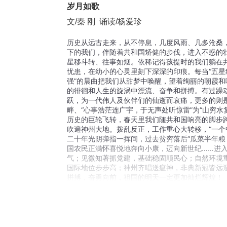
岁月如歌
文/秦 刚  诵读/杨爱珍
 
历史从远古走来，从不停息，几度风雨、几多沧桑
下的我们，伴随着共和国矫健的步伐，进入不惑的
星移斗转、往事如烟。依稀记得孩提时的我们躺在
忧患，在幼小的心灵里刻下深深的印痕。每当“五
强”的晨曲把我们从甜梦中唤醒，望着绚丽的朝霞
的徘徊和人生的旋涡中漂流、奋争和拼搏。有过躁动
跃，为一代伟人及伙伴们的仙逝而哀痛，更多的则
畔、“心事浩茫连广宇，于无声处听惊雷”为“山穷水
历史的巨轮飞转，春天里我们随共和国响亮的脚步
吹遍神州大地。拨乱反正，工作重心大转移，“一个
二十年光阴弹指一挥间，过去贫穷落后“瓜菜半年粮
国农民正满怀喜悦地奔向小康，迈向新世纪……
进
气；见微知著抓党建，基础稳固顺民心；自然环境
国际地位步步高；神州齐唱送瘟神，非典新冠皆远
拼搏，奋勇向前，祖国的明天一定更加灿烂辉煌！
来源：
四川省地方志工作办公室