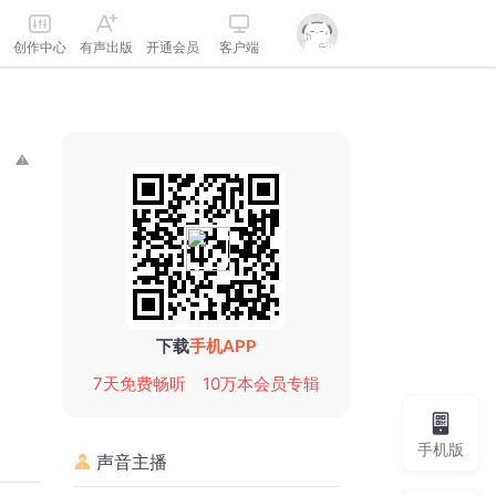
创作中心
有声出版
开通会员
客户端
下载
手机APP
7天免费畅听
10万本会员专辑
手机版
声音主播