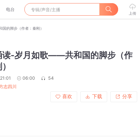
电台
上传
和国的脚步（作者：秦刚）
诵读-岁月如歌——共和国的脚步（作
刚）
21:01
06:00
54
方志四川
喜欢
下载
分享