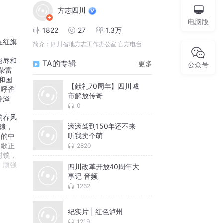
方志四川
电脑版
1822
27
1.3万
在红旗
简介：
四川省地方志工作办公室 官方电台
屈辱和
TA的专辑
更多
公众号
荣富
和国
【献礼70周年】四川城
欢呼雀
市解放传奇
吟泽
0
的春风
滚滚驾到150年还不来
隙，
听我卖个萌
人的中
廉歌正
2820
封锁，
、顽强
四川改革开放40周年大
事记 音频
1262
纪实片 | 红色泸州
1219