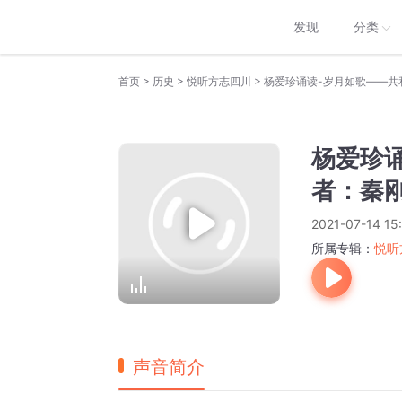
发现
分类
>
>
>
首页
历史
悦听方志四川
杨爱珍诵读-岁月如歌——共
杨爱珍
者：秦
2021-07-14 15:
所属专辑：
悦听
声音简介