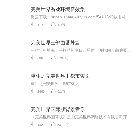
完美世界游戏环境音效集
微云下载：https://share.weiyun.com/5eA15dQ故老相传，天地混沌亿万年，孕化出造物神“盘古”。他执利斧劈开天地，独居其中，无生无死，不破不灭，终于难耐永生的孤寂，自解全身，化作神灵万物，日月星辰。盘古用煌煌神躯，荡开绵绵后世的伟业，令后人一唱三叹，追慕不已，只是他所幻化出的神灵万物，亿万年来，却无不为“永生”这一终极欲望所困扰，演绎出种种恩怨情仇，此为后话。几千年前，完美大陆上人类、妖族、羽人和汐族同为神所创造的高等种...
113
1.3万
完美世界三部曲番外篇
一粒尘可填海，一根草斩尽日月星辰，弹指间天翻地覆。 群雄并起，万族林立，诸圣争霸，乱天动地。问苍茫大地，谁主沉浮？！ 一个少年从大荒中走出，一切从这里开始……完美契合原著，本小说主角共三位，石昊主C位（人族气运之子）、叶凡、楚枫次C位，故事...
696
379.3万
重生之完美世界丨都市爽文
重生之完美世界，都市爽文
2466
8.1万
完美世界国际版背景音乐
《完美世界国际版》是由完美世界网络技术有限公司开发的一款大型多人在线全三维网络游戏。游戏以盘古开天地为引子，在中国上古神话传说的基础上营造了一个独特的历史空间，具有史诗般的背景和波澜壮阔的剧情 ，为玩家展现了一个古老神秘、充满未知的奇幻世界。在无妄海的彼端，潜藏着许多秘密。这片海域千百年来，无人涉足。如今，神秘海域已悄然开启，对深陷于怨灵之战的完美大陆来说，是福是祸？几千年前海洋上的霸主，神秘的汐族再次踏上了这片疆土，与之随行的将是怎样的命运呢。
132
531.2万