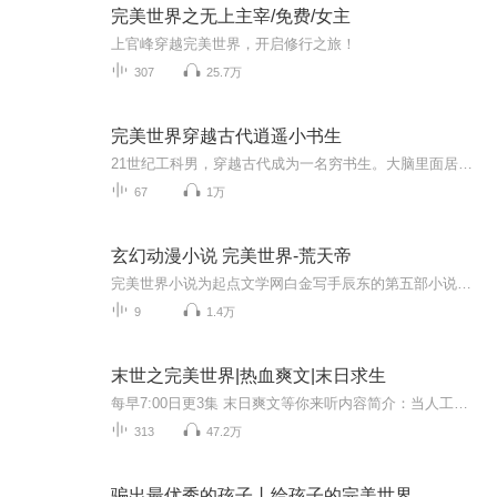
完美世界之无上主宰/免费/女主
上官峰穿越完美世界，开启修行之旅！
307
25.7万
完美世界穿越古代逍遥小书生
21世纪工科男，穿越古代成为一名穷书生。大脑里面居然装着一个图书馆，各种知识应有尽有！这辈子不说封侯拜相，怎么也得当个大官玩玩吧？迎着初升的朝阳，李易发下宏愿，勇敢的迈出了在这个世界的第一步。“站住！”高头大马之上，一绝色女子身着劲装，细...
67
1万
玄幻动漫小说 完美世界-荒天帝
完美世界小说为起点文学网白金写手辰东的第五部小说，也是辰东结婚后的第一部作品。与前作《遮天》存在一定的联系（据说为遮天前传）。 《完美世界》是起点白金作者辰东2013年最新的一部东方玄幻小说，以上古大荒为背景，独创祭灵、宝术、宝具等设定，构建出人兽并存、万族林立的世界。以其宏大的世界观设定和作品中体现出的人文关怀被广大读者所追捧。在《完美世界》中，辰东构建了一处古国祖地（石村），书写了两所天才学府（补天阁和逐鹿书院），创造了三个小型世界（虚神界、百断山、上古圣院），...
9
1.4万
末世之完美世界|热血爽文|末日求生
每早7:00日更3集 末日爽文等你来听内容简介：当人工智能有了自主意识的时候，全世界都在欢呼，可一场大雨带着基因病毒的入侵，瞬间击垮了人类五千年的文明。变异人组成的国度，个别基因突变的人类，挣脱出牢笼的欲望……白宇正是在这样的末世里凝望深渊，...
313
47.2万
骗出最优秀的孩子丨给孩子的完美世界