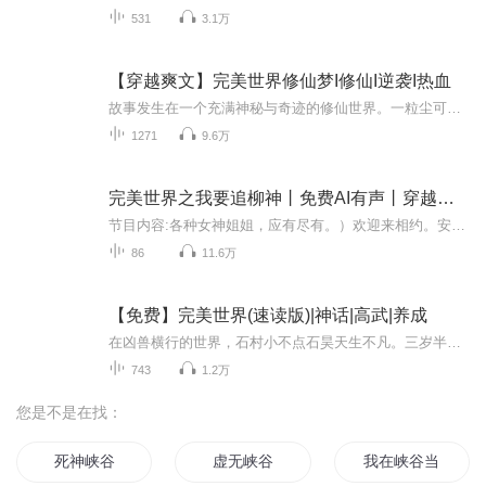
531
3.1万
【穿越爽文】完美世界修仙梦I修仙I逆袭I热血
故事发生在一个充满神秘与奇迹的修仙世界。一粒尘可填海，一根草斩尽日月星辰，弹指间天翻地覆。群雄并起，万族林立，诸圣争霸，乱天动地。一个少年从大荒中走出，踏上了一条充满未知与挑战的修仙之路。他历经磨难，不断成长，最终成为传奇的修仙者。
1271
9.6万
完美世界之我要追柳神丨免费AI有声丨穿越丨后宫
节目内容:各种女神姐姐，应有尽有。）欢迎来相约。安澜：“仙之巅，傲世间！……你！你！你不要过来啊！”黑暗准仙帝：“年轻人！万事好商量，能不能把手中的剑先放下？”黑暗仙帝：“年轻人！不讲武德，来骗，来偷袭我这个残废老头！”十大诡异始祖：“红...
86
11.6万
【免费】完美世界(速读版)|神话|高武|养成
在凶兽横行的世界，石村小不点石昊天生不凡。三岁半便展现惊人神力，举鼎震撼全村。石村资源匮乏，凶兽频现又预示着山脉深处的异变。石昊将如何在这危机四伏的环境中成长，闯荡广阔天地，令人期待。
743
1.2万
您是不是在找：
死神峡谷
虚无峡谷
我在峡谷当挂件