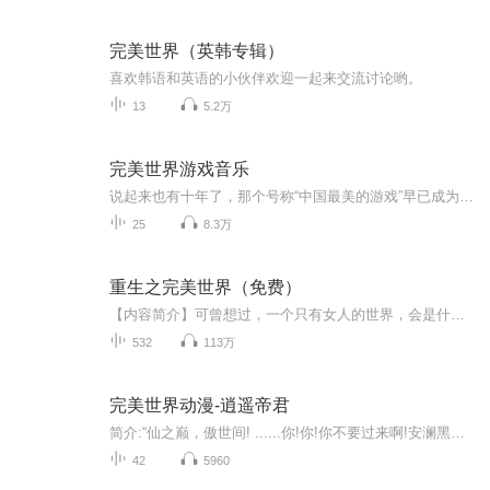
完美世界（英韩专辑）
喜欢韩语和英语的小伙伴欢迎一起来交流讨论哟。
13
5.2万
完美世界游戏音乐
说起来也有十年了，那个号称“中国最美的游戏”早已成为记忆里的片段，而听到这些音乐，是否还会想起那些唯美的记忆？
25
8.3万
重生之完美世界（免费）
【内容简介】可曾想过，一个只有女人的世界，会是什么样子？20XX年12月22日那天，李昭点开了一本名为《女人世界》的网络小说，结果意外来到了400年后一个只有女人的世界。2044年第三次世界大战爆发后，因为生物病毒的爆发，导致男人逐渐灭绝，最后世界上只...
532
113万
完美世界动漫-逍遥帝君
简介:“仙之巅，傲世间! ......你!你!你不要过来啊!安澜黑暗准仙帝:“年轻人!万事好商量，能不能把手中的剑先放下?“年轻人!不讲武德，来骗，来偷袭我这个残废老头!黑暗仙帝:十大诡异始祖:“红毛怪!快救我，快救我!......红毛怪: “抱歉!我已经晚年不详了...
42
5960