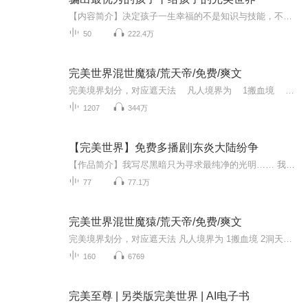
【内容简介】决定孩子一生幸福的不是知识与技能，不是考分与名校，更不是智商，而是饱满的人格，健全的心灵。成功是一种习惯，平庸也是一种习惯。大多数孩子一生的平庸,都来自从小到大养成的习惯，而孩子的习惯恰恰来自我们平日的家庭教育。家是培养孩子最...
50
222.4万
完美世界混世魔猿/荒天帝/免费/爽文
完美境界划分，对应遮天法 凡人境界为 1搬血境 2洞天境 3化灵境 4铭纹境 5列阵境（王候） 6尊者境 神境界为 神火境（神圣，伪神） 8真一境（真神境） 9圣祭（过度境界） 10天神境（经过圣祭...
1207
344万
【完美世界】免费多播剧|东炎大陆纷争
【作品简介】我写尽黑暗只为寻求最纯净的光明…… 我写尽浮华只为寻求那最后坚持的真实…… 我写尽悲哀只为寻求那不屈的希望…… 我写尽泪水只为最后那永远明亮的笑脸…… 写着、讲述着，一个属于完美的世界……【作者简介】云丝
77
77.1万
完美世界混世魔猿/荒天帝/免费/爽文
完美境界划分，对应遮天法 凡人境界为 1搬血境 2洞天境 3化灵境 4铭纹境 5列阵境（王候） 6尊者境 神境界为 神火境（神圣，伪神） 8真一境（真神境） 9圣祭（过度境界） 10天神境（经过圣祭成就的叫神王） 11虚道境 12斩我境 13遁一境（恭称至尊） 14至尊...
160
6769
完美至尊 | 另类版完美世界 | AI电子书