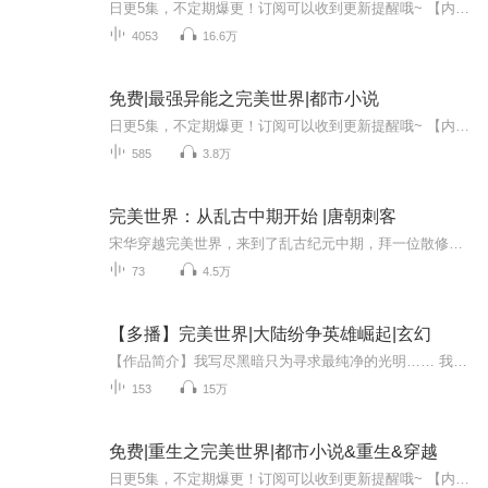
日更5集，不定期爆更！订阅可以收到更新提醒哦~ 【内容简介】 时代天运，武道纵横！少年林凌自小被封印，受尽欺辱，当一双神秘的眼瞳觉醒时，曾经的强者，古老的神话，神秘的遗迹出现在他双眼！他看到了逝去的时光，看到了远古神魔的秘密，他看到了古代...
4053
16.6万
免费|最强异能之完美世界|都市小说
日更5集，不定期爆更！订阅可以收到更新提醒哦~ 【内容简介】 重生豪少，花明曾是街头混混，记忆犹新。今世，他化身豪门公子，带着前世的嚣张与异能——念力操控。贵族学校的风云再起，他依旧我行我素，却在夜店冲突中意外觉醒。面对父亲的孤独背影，他决...
585
3.8万
完美世界：从乱古中期开始 |唐朝刺客
宋华穿越完美世界，来到了乱古纪元中期，拜一位散修为师，为了寻找修炼资源。 被迫干起了老本行，带坏孟天正，两人号称一个时代的毒瘤。 考古界的鼻祖，有借有还。 表面清秀，正人君子，内心闷骚，腹黑。 天神书院的院长，石昊等人的领路人。 老孟：“我在...
73
4.5万
【多播】完美世界|大陆纷争英雄崛起|玄幻
【作品简介】我写尽黑暗只为寻求最纯净的光明…… 我写尽浮华只为寻求那最后坚持的真实…… 我写尽悲哀只为寻求那不屈的希望…… 我写尽泪水只为最后那永远明亮的笑脸…… 写着、讲述着，一个属于完美的世界……【作者简介】云丝
153
15万
免费|重生之完美世界|都市小说&重生&穿越
日更5集，不定期爆更！订阅可以收到更新提醒哦~ 【内容简介】 20XX年，大学生李昭穿越至未来，男性成稀世珍宝。在女性主导的克隆社会，他是唯一男性，引发滔天热潮。面对异世生存挑战，李昭以冷静智慧结交各路佳人，桃色纷飞间，他不仅要寻觅生存之道，更...