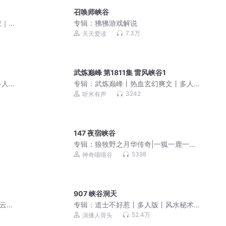
召唤师峡谷
蒙｜
专辑：
狒狒游戏解说
7.3万
天天爱读
武炼巅峰 第1811集 雷风峡谷1
多人
专辑：
武炼巅峰丨热血玄幻爽文丨多人
有声剧
3242
听米有声
147 夜宿峡谷
专辑：
狼牧野之月华传奇|一狐一鹿一少
年|奇幻冒险
5398
神奇喵喵谷
907 峡谷洞天
|云岛
专辑：
道士不好惹丨多人版丨风水秘术
丨爆笑丨都市丨悬疑恐怖灵异
52.4万
演播人骨头