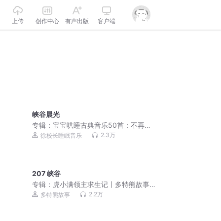
上传
创作中心
有声出版
客户端
峡谷晨光
专辑：
宝宝哄睡古典音乐50首：不再闹
觉 | 儿童催眠助眠睡前曲
2.3万
徐校长睡眠音乐
207 峡谷
专辑：
虎小满领主求生记丨多特熊故事
丨山海神兽
2.2万
多特熊故事