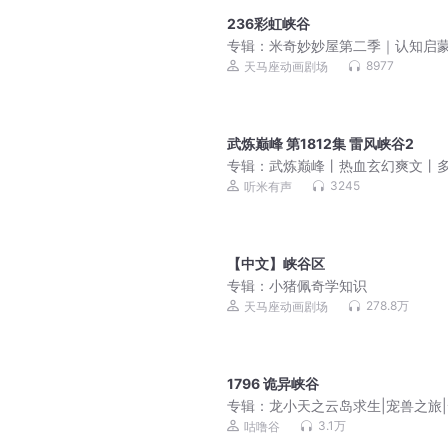
236彩虹峡谷
专辑：
米奇妙妙屋第二季｜认知启
迪士尼经典动画｜睡前故事
8977
天马座动画剧场
武炼巅峰 第1812集 雷风峡谷2
专辑：
武炼巅峰丨热血玄幻爽文丨
有声剧
3245
听米有声
【中文】峡谷区
专辑：
小猪佩奇学知识
278.8万
天马座动画剧场
1796 诡异峡谷
专辑：
龙小天之云岛求生|宠兽之旅
冒险|积极努力
3.1万
咕噜谷