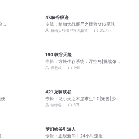
47.峡谷痕迹
险记|
专辑：
植物大战僵尸之拯救M16星球
35.7万
植物大战僵尸官方频道
160 峡谷天险
专辑：
方块生存系统：浮空岛|挑战像素
化生存危机|锋叔叔
949
锋叔叔
421 龙啸峡谷
随便
专辑：
龙小天之木屋求生2.0|宠兽|少年
成长|咕噜谷
6万
咕噜谷
梦幻峡谷引游人
间禁
专辑：
正观新闻｜24小时速报