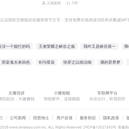
128
正观新闻
正品授权完整版的音频和章节文字，支持免费在线阅读试听和未删减MP
谷没一个能打的吗
王者荣耀之峡谷之巅
我咋又是峡谷第一
降
王者峡谷系统
峡谷英雄
我在峡谷当挂件
虚无峡谷
巨人峡
邪皇鬼夫来劫色
剑与星辰
快穿之以病治病
潘的异界梦
亡者峡谷
召唤师峡谷之完美世界
天
上古卷轴
风轻云淡好回家
穿越的我原来一开始就是最强了
主播培训
小雅智能
车联网平台
兼职副业，兴趣赚钱
智能硬件，连接赋能
自在出行，听我想听
们
公司新闻
招贤纳士
用户反馈
服务协议
隐私政策
2026
www.ximalaya.com lnc. ALL Rights Reserved
沪ICP备13027243号
客服热线