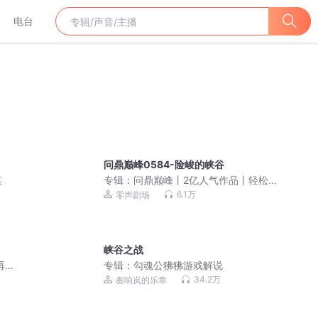
电台
问鼎巅峰0584-险峻的峡谷
谋
专辑：
问鼎巅峰丨2亿人气作品丨轻松幽
默热血古武玄幻爽文
6.1万
零声剧场
峡谷之战
再闹
专辑：
勾魂公狒狒游戏解说
34.2万
奏响岚的乐章