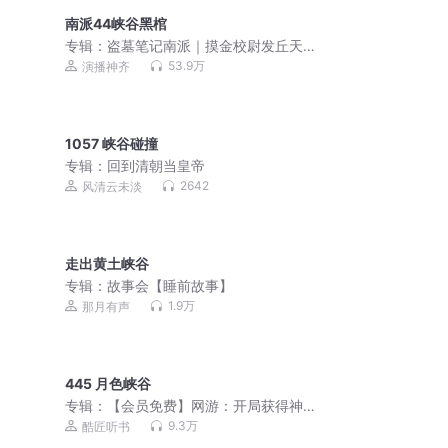
南派44峡谷黑棺
专辑：
盗墓笔记南派｜摸金校尉发丘天
官｜鬼吹灯类｜尬神演播
53.9万
演播神齐
1057 峡谷碰撞
专辑：
回到清朝当皇帝
2642
风清云未淡
走出黄土峡谷
专辑：
故事会【睡前故事】
1.9万
那月有声
445 月色峡谷
专辑：
【会员免费】网游：开局获得神
级天赋 | 精品大多播
9.3万
酷匠听书