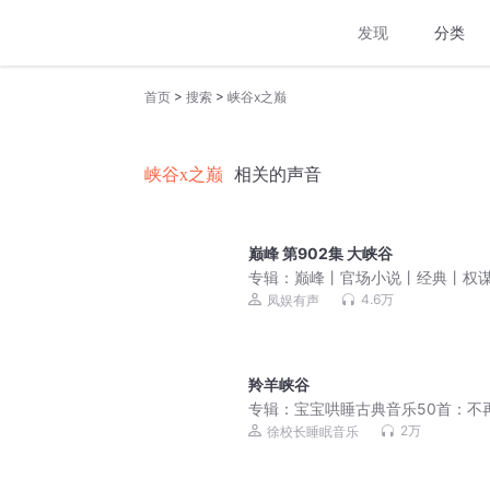
发现
分类
>
>
首页
搜索
峡谷x之巅
峡谷x之巅
相关的声音
巅峰 第902集 大峡谷
专辑：
巅峰丨官场小说丨经典丨权
4.6万
凤娱有声
羚羊峡谷
专辑：
宝宝哄睡古典音乐50首：不
觉 | 儿童催眠助眠睡前曲
2万
徐校长睡眠音乐