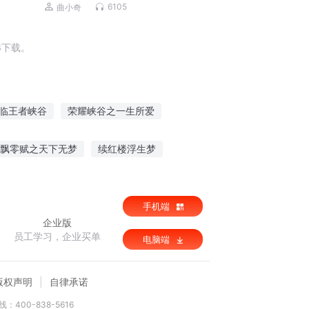
6105
曲小奇
3下载。
临王者峡谷
荣耀峡谷之一生所爱
谷
峡谷女王
召唤师峡谷系统
飘零赋之天下无梦
续红楼浮生梦
灵异直播间冥王老公宠宠宠
手机端
企业版
员工学习，企业买单
电脑端
版权声明
自律承诺
：400-838-5616