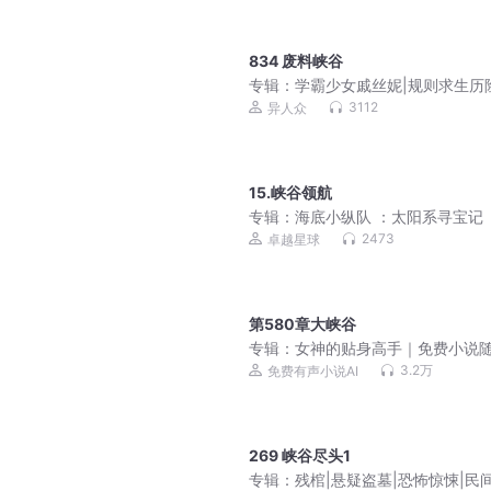
834 废料峡谷
专辑：
学霸少女戚丝妮|规则求生历
搞笑奋斗|千面世界
3112
异人众
15.峡谷领航
专辑：
海底小纵队 ：太阳系寻宝记
2473
卓越星球
第580章大峡谷
专辑：
女神的贴身高手｜免费小说
听｜美女爽文
3.2万
免费有声小说AI
269 峡谷尽头1
专辑：
残棺|悬疑盗墓|恐怖惊悚|民