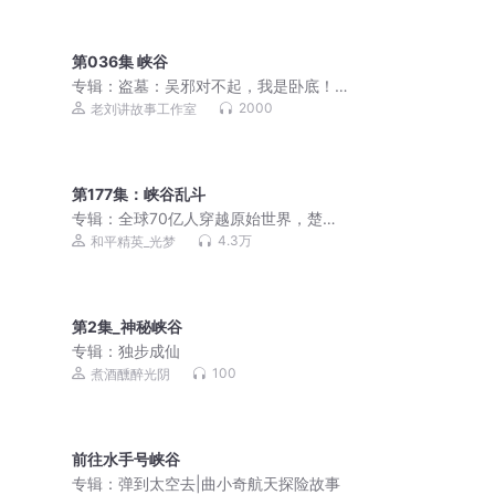
第036集 峡谷
专辑：
盗墓：吴邪对不起，我是卧底！
丨盗墓笔记＆鬼吹灯丨搞笑丨灵异丨盗
2000
老刘讲故事工作室
墓丨多人有声剧
第177集：峡谷乱斗
专辑：
全球70亿人穿越原始世界，楚风
开局获得军火库
4.3万
和平精英_光梦
第2集_神秘峡谷
专辑：
独步成仙
100
煮酒醺醉光阴
前往水手号峡谷
专辑：
弹到太空去|曲小奇航天探险故事