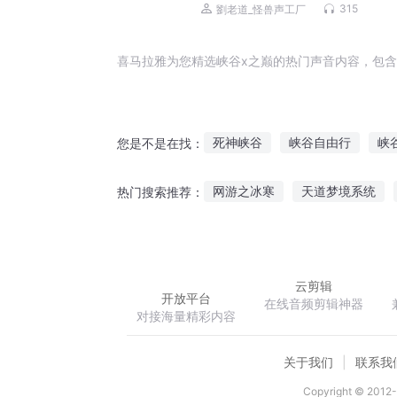
忌|风水玄学|阴阳先生
315
劉老道_怪兽声工厂
喜马拉雅为您精选峡谷x之巅的热门声音内容，包含
死神峡谷
峡谷自由行
峡
您是不是在找：
噩梦峡谷
峡谷之王
最强
网游之冰寒
天道梦境系统
热门搜索推荐：
深渊峡谷
峡谷少女飞雷神
从斗罗开始万界独尊
陌黎九
修真界小修士
云剪辑
开放平台
在线音频剪辑神器
对接海量精彩内容
关于我们
联系我
Copyright © 2012-