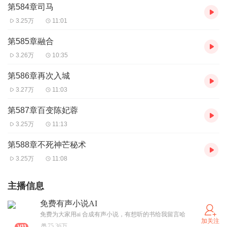
第584章司马
3.25万
11:01
第585章融合
3.26万
10:35
第586章再次入城
3.27万
11:03
第587章百变陈妃蓉
3.25万
11:13
第588章不死神芒秘术
3.25万
11:08
主播信息
免费有声小说AI
免费为大家用ai 合成有声小说，有想听的书给我留言哈
加关注
75.36万