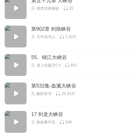
第五十九章 大峡谷
绝世武将崛起
25
第902章 剑痕峡谷
天中说书人
2.33万
55、锦江大峽谷
海上生隘月CV
697
第532集-血溅大峡谷
酷匠听书
25.93万
17 剑龙大峡谷
新故事学堂
598