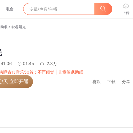
电台
上传
>
眠助眠
峡谷晨光
光
:41:06
01:45
2.3万
哄睡古典音乐50首：不再闹觉 | 儿童催眠助眠
元/天 立即开通
喜欢
下载
分享