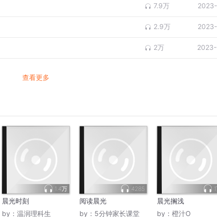
7.9万
2023-
2.9万
2023-
2万
2023-
查看更多
1.4万
4285
晨光时刻
阅读晨光
晨光搁浅
by：
温润理科生
by：
5分钟家长课堂
by：
橙汁O