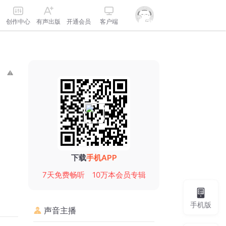
创作中心
有声出版
开通会员
客户端
下载
手机APP
7天免费畅听
10万本会员专辑
手机版
声音主播