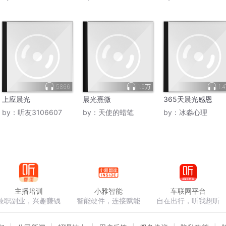
5866
1.9万
1.
上应晨光
晨光熹微
365天晨光感恩
by：
听友3106607
by：
天使的蜡笔
by：
冰淼心理
主播培训
小雅智能
车联网平台
兼职副业，兴趣赚钱
智能硬件，连接赋能
自在出行，听我想听