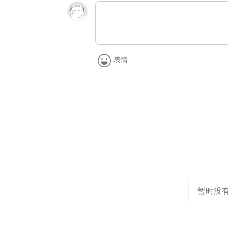
表情
暂时没