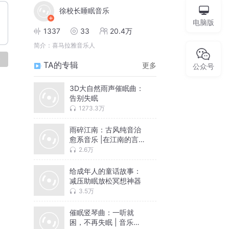
徐校长睡眠音乐
电脑版
1337
33
20.4万
简介：
喜马拉雅音乐人
论
TA的专辑
更多
公众号
3D大自然雨声催眠曲：
告别失眠
1273.3万
雨碎江南：古风纯音治
愈系音乐 |在江南的言语
中入眠
2.6万
给成年人的童话故事：
减压助眠放松冥想神器
3.5万
催眠竖琴曲：一听就
困，不再失眠 | 音乐睡