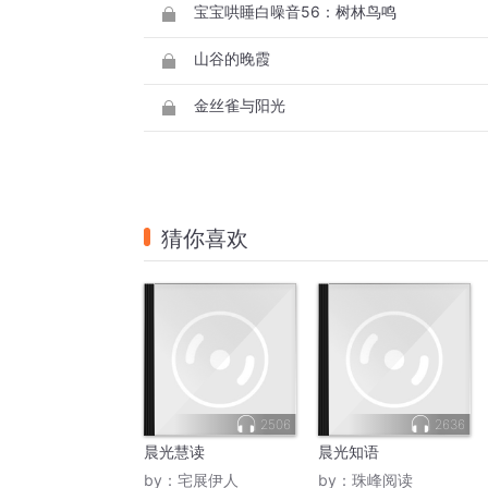
宝宝哄睡白噪音56：树林鸟鸣
山谷的晚霞
金丝雀与阳光
猜你喜欢
2506
2636
晨光慧读
晨光知语
by：
宅展伊人
by：
珠峰阅读