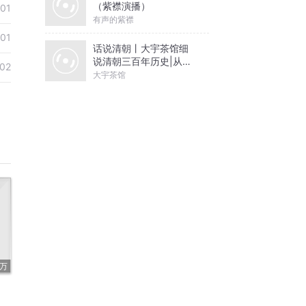
（紫襟演播）
01
有声的紫襟
01
话说清朝丨大宇茶馆细
说清朝三百年历史|从努
02
尔哈赤到末代皇帝溥仪|
大宇茶馆
康熙雍正乾隆
1万