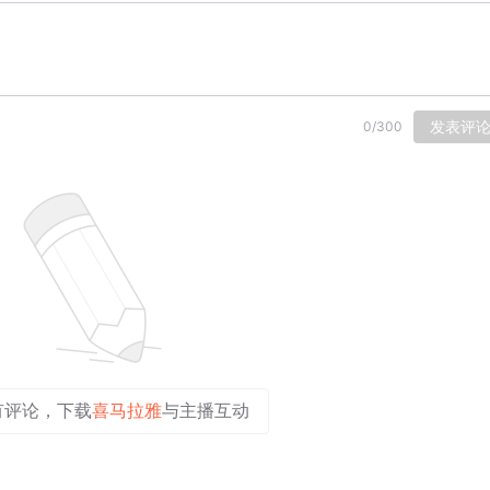
发表评
0
/
300
有评论，下载
喜马拉雅
与主播互动