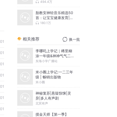
眠神器
494.4万
胎教安神轻音乐精选50
首：让宝宝健康发育|冥
想助眠
180.1万
相关推荐
换一批
01
李哪吒上学记｜稀里糊
01
涂一年级&神神气气二年
级
东海小学广播站
01
米小圈上学记:一二三年
01
级 | 畅销出版物
米小圈
01
神秘复苏|悬疑惊悚|灵
01
异|多人有声剧
北冥有声
01
摸金天师【第一季】