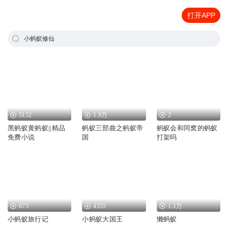
打开APP
小蚂蚁修仙
5152
1.9万
2
黑蚂蚁黄蚂蚁||精品
蚂蚁三部曲之蚂蚁帝
蚂蚁会和同窝的蚂蚁
免费小说
国
打架吗
675
4355
1.3万
小蚂蚁旅行记
小蚂蚁大国王
懒蚂蚁