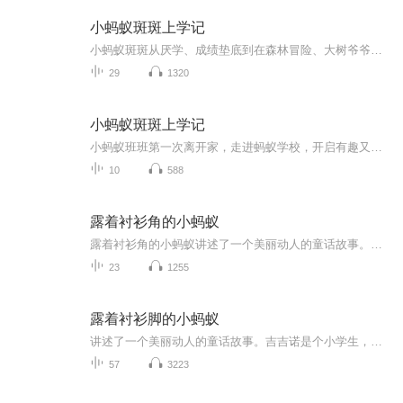
小蚂蚁斑斑上学记
小蚂蚁斑斑从厌学、成绩垫底到在森林冒险、大树爷爷启发和亲友帮助下，逐步克服困难、找回自信，最终成长为乐于助人、善于学习的“小老师”的成长故事。
29
1320
小蚂蚁斑斑上学记
小蚂蚁班班第一次离开家，走进蚂蚁学校，开启有趣又温暖的上学之旅。它会认识新朋友、学习排队、遵守课堂规则，还会遇到害羞、想家、和小伙伴闹小矛盾等小烦恼。 在老师的引导和同伴的陪伴下，班班慢慢学会勇敢表达、友好相处、独立适应集体生活，一点点克...
10
588
露着衬衫角的小蚂蚁
露着衬衫角的小蚂蚁讲述了一个美丽动人的童话故事。吉吉诺是个小学生，他因为淘气，裤子总是开裆，屁股后总是露着衬衫角。他贪玩不爱学习，羡慕蚂蚁无忧无虑的生活，结果真的变成了一只小蚂蚁，徜徉在神奇的昆虫世界里。但吉吉诺聪明勇敢，他很快熟悉并适应了自己生存的复杂环境，过上了快活的日子。他起初被众蚂蚁推举为将军，后来又被拥戴为“小白旗皇帝”，登上了至高无上的宝座。 他因为有人类的大脑，到处指手画脚，以为什么都懂，什么都会，结果碰了许多钉子，吃了许多苦头。历经一番波折后吉吉诺吸取了教训，终于翻然醒悟，最后变成了一个爱学习的好孩子。作品讴歌了蚂蚁的集体主义精神及其完美无暇的组织性和纪律性，展示了它们以勤劳勇敢为特征的生活。作者把主人公惊险曲折的经历与妙趣横生的描写熔于一炉，不仅向广大青少年读者传播了昆虫知识，还运用纯熟完美的表现手法力图达到普及通俗读物和育人的目的。
23
1255
露着衬衫脚的小蚂蚁
讲述了一个美丽动人的童话故事。吉吉诺是个小学生，他因为淘气，裤子总是开裆，屁股后总是露着衬衫角。他贪玩不爱学习，羡慕蚂蚁无忧无虑的生活，结果真的变成了一只小蚂蚁，徜徉在神奇的昆虫世界里。但吉吉诺聪明勇敢，他很快熟悉并适应了自己生存的复杂...
57
3223