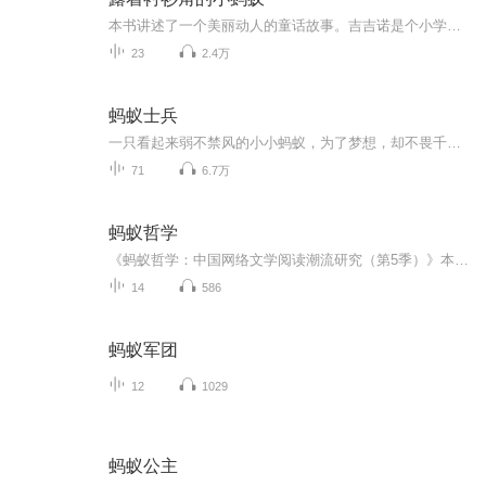
本书讲述了一个美丽动人的童话故事。吉吉诺是个小学生，他因为淘气，裤子总是开裆，屁股后总是露着衬衫角。他贪玩不爱学习，羡慕蚂蚁无忧无虑的生活，结果真的变成了一只小蚂蚁，徜徉在神奇的昆虫世界里。但吉吉诺聪明勇敢，他很快熟悉并适应了自己生存的...
23
2.4万
蚂蚁士兵
一只看起来弱不禁风的小小蚂蚁，为了梦想，却不畏千难万险，哪怕面对别人的嘲笑和不屑，也不能让他改变初衷。而正是因为这份执着，小蚂蚁终于实现了自己的梦想，让不可一世的老虎大王也对他心生敬意。
71
6.7万
蚂蚁哲学
《蚂蚁哲学：中国网络文学阅读潮流研究（第5季）》本书为“中国网络文学阅读潮流研究”系列第5季，以网络作家猫腻的代表作《将夜》为庖丁解牛的案例，解读、诠释和建构了“蚂蚁哲学”的网络文学造词、理论与方法论原型（模型），追溯和梳理从《朱雀记》到...
14
586
蚂蚁军团
12
1029
蚂蚁公主