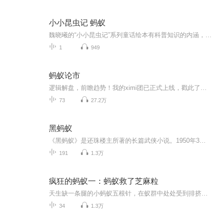
小小昆虫记 蚂蚁
魏晓曦的“小小昆虫记”系列童话绘本有科普知识的内涵，给人物和情节赋予新鲜有趣的味道；而科普绘本穿上了童话的盛装，贴合现代儿童趣味，吸引儿童求知探索。兼具实用性、教育性和趣味性，鼓励孩子们到户外去，发现大自然的野趣。此书由著名儿童文学作家...
1
949
蚂蚁论市
逻辑解盘，前瞻趋势！我的ximi团已正式上线，戳此了解>>
73
27.2万
黑蚂蚁
《黑蚂蚁》是还珠楼主所著的长篇武侠小说。1950年3月由上海广艺书局出版一集、二集；至1950年6月出版第七集。作品共二十九回，三十二万字，文笔洒脱，气势恢宏，提倡孝友义侠，是难得的一部经典佳作。本书讲述云南腾越西南，滇缅交界，重山峻岭绵亘杂沓，...
191
1.3万
疯狂的蚂蚁一：蚂蚁救了芝麻粒
天生缺一条腿的小蚂蚁五根针，在蚁群中处处受到排挤和嘲笑。德高望重的老蚂蚁半夹子，热衷于吹牛皮，讲述自己的“英雄事迹”。师傅半夹子往事中的一粒小芝麻，竞成为徒弟五根针念念不忘的“英雄象征”。五根针在众蚂蚁眼里，傻傻又笨笨，但他从未放弃，满怀梦想与热望。五根针不甘心像别的蚂蚁那样，一生活着的意义只是不停地为蚁后“搬运”食物。小小的他有了一个大大的梦想——想要去发现关于生命的秘密！...
34
1.3万