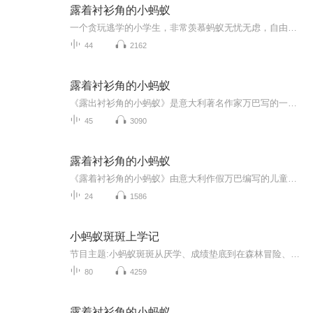
露着衬衫角的小蚂蚁
一个贪玩逃学的小学生，非常羡慕蚂蚁无忧无虑，自由自在的生活，结果如愿以偿地变成了蚂蚁。他的愿望实现后，并没有就此打住，而是马不停蹄地做着要把整个蚂蚁王国，甚至整个昆虫世界都置于自己统治之下的美梦。变成蚂蚁后，他的衬衫角照旧露在外面，看上...
44
2162
露着衬衫角的小蚂蚁
《露出衬衫角的小蚂蚁》是意大利著名作家万巴写的一个美丽动人的童话故事，曾经被翻译成十几个国家的文字。基基诺是个小学生，他因为淘气，裤子总是开裆，屁股后总是露着衬衫角。他贪玩不爱学习，羡慕蚂蚁无忧无虑的生活，结果真的变成了一只小蚂蚁，徜徉...
45
3090
露着衬衫角的小蚂蚁
《露着衬衫角的小蚂蚁》由意大利作假万巴编写的儿童文学史上第一部科普性童话。这部书问世一百多年来，已再版七十余次，被译成十多种语言。书中讲述了一个可爱、调皮又美丽动人的童话故事。吉吉诺是个小学生，他因为淘气，妈妈给他专门穿了一条开裆裤子，...
24
1586
小蚂蚁斑斑上学记
节目主题:小蚂蚁斑斑从厌学、成绩垫底到在森林冒险、大树爷爷启发和亲友帮助下，逐步克服困难、找回自信，最终成长为乐于助人、善于学习的“小老师”的成长故事主播是谁:余路向阳适合谁听:所有人主播的话:我是一位宝妈，宝宝一出生就我一个人带，喜欢唱歌...
80
4259
露着衬衫角的小蚂蚁