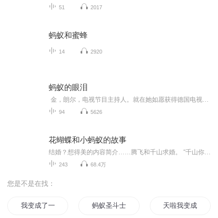
51
2017
蚂蚁和蜜蜂
14
2920
蚂蚁的眼泪
金，朗尔，电视节目主持人。就在她如愿获得德国电视界大奖的当天，老旧太空站的洗脸盆从天而降，结结实实砸在她头上，送她进人生死轮回一金顿时从 个聪明性感的女强人变成一只蚂蚁! 人生一夜翻转。她千辛万苦爬回家探望， 却发现闺蜜妮娜正向丈夫和女儿献殷勤。为了回到女儿身边，金只得多做好事，积攒好卡码。 究竟要积攒多少，她才能再度转世为人? 她能否找回曾经不屑一顾的真幸福?
94
5626
花蝴蝶和小蚂蚁的故事
结婚？想得美的内容简介……腾飞和千山求婚。 “千山你把我娶了吧，你六毛，我六毛，我们一块二儿吧。” ...
243
68.4万
您是不是在找：
我变成了一只小蚂蚁
蚂蚁圣斗士
天啦我变成了蚂蚁