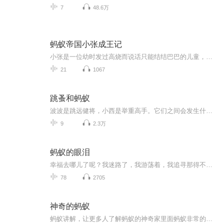
7
48.6万
蚂蚁帝国小张成王记
小张是一位幼时发过高烧而说话只能结结巴巴的儿童，在偶然的机会下，他走进了庞大的蚂蚁帝国，开始了一场刺激的冒险。
21
1067
跳蚤和蚂蚁
波波是跳远健将，小西是举重高手。它们之间会发生什么事呢？请关注我吧！
9
2.3万
蚂蚁的眼泪
幸福去哪儿了呢？我迷路了，我游荡着，我追寻那得不到的，我得到我未曾追寻的……
78
2705
神奇的蚂蚁
蚂蚁讲解，让更多人了解蚂蚁的神奇家里面蚂蚁非常的多，该怎么治理？外面的蚂蚁习性是什么？该怎么防范他们爬到身上？家里面的蚂蚁都是从哪进来的？爱吃什么？这里面全都会为你讲到如果你想了解蚂蚁独特的生存密码，就请关注我吧！