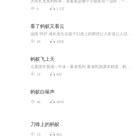
大排长龙系列绘本，我看看是哪个小朋友在一边听，一边流口水的？
6
2.2万
看了蚂蚁又看云
温情 呵护 成长发生在孩子们身上的那些让人欢喜让人忧的故事，那些人与人的疏离和亲近，那些细微的情绪和情感，离别与期待，靠近与理解，伤害与成长……满满的，都是爱（づ￣3￣）づ╭～此专辑由Sakura工作室录制，每周更新3～4集，谢谢大家的收听！(づ｡...
29
1805
蚂蚁飞上天
儿童国学晨诵～午读～暮省系列 暮省民国课本精选，蚂蚁飞上天，姚青锋（编著）北京联合出版公司
14
832
蚂蚁白噪声
45
4870
刀锋上的蚂蚁
13
801