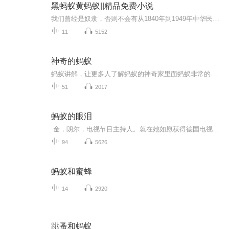
黑蚂蚁黄蚂蚁||精品免费小说
我们曾经是奴隶，否则不会有从1840年到1949年中华民族的百年沉沦......“落后就要挨打”，这道理很多人都明白，然而，更可怕的是，一个民族，忘记了亡国的耻辱，忘记了任人宰割的教训，缺乏必要的忧患意识，再次成为精神上的“东亚病夫”！本故事围绕抗战...
11
5152
神奇的蚂蚁
蚂蚁讲解，让更多人了解蚂蚁的神奇家里面蚂蚁非常的多，该怎么治理？外面的蚂蚁习性是什么？该怎么防范他们爬到身上？家里面的蚂蚁都是从哪进来的？爱吃什么？这里面全都会为你讲到如果你想了解蚂蚁独特的生存密码，就请关注我吧！
51
2017
蚂蚁的眼泪
金，朗尔，电视节目主持人。就在她如愿获得德国电视界大奖的当天，老旧太空站的洗脸盆从天而降，结结实实砸在她头上，送她进人生死轮回一金顿时从 个聪明性感的女强人变成一只蚂蚁! 人生一夜翻转。她千辛万苦爬回家探望， 却发现闺蜜妮娜正向丈夫和女儿献殷勤。为了回到女儿身边，金只得多做好事，积攒好卡码。 究竟要积攒多少，她才能再度转世为人? 她能否找回曾经不屑一顾的真幸福?
94
5626
蚂蚁和蜜蜂
14
2920
跳蚤和蚂蚁