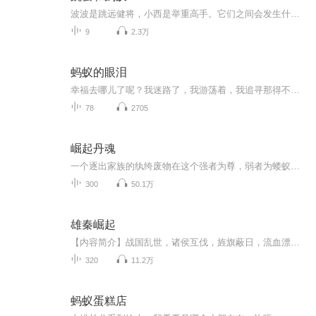
波波是跳远健将，小西是举重高手。它们之间会发生什么事呢？请关注我吧！
9
2.3万
蚂蚁的眼泪
幸福去哪儿了呢？我迷路了，我游荡着，我追寻那得不到的，我得到我未曾追寻的……
78
2705
崛起丹魂
一个逐出家族的纨绔废物在这个强者为尊，弱者为蝼蚁，看你不顺眼，即可来杀你的残酷世界，且看唐明如何逆势而起，纵横九天
300
50.1万
雄秦崛起
【内容简介】战国乱世，诸侯互伐，旌旗蔽日，流血漂橹，乱世豪杰似璀璨星辰，在这战国之中演绎出来一副波澜画卷。东海之滨，吕氏齐国，会盟诸侯，王霸业成。中原雄师，三晋兵甲，谁与争锋？荆楚先人，筚路蓝缕以启山林，终于成问鼎。苦寒燕国、吴越争霸、...
320
11.2万
蚂蚁蛋糕店