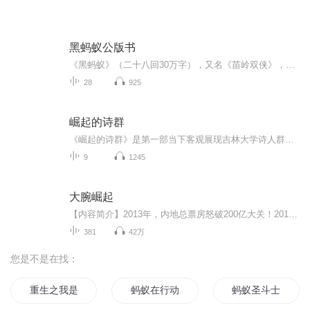
黑蚂蚁公版书
《黑蚂蚁》（二十八回30万字），又名《苗岭双侠》，武侠小说，1950年出版。云南腾越西南，滇缅交界，重山峻岭绵亘杂沓，溪流泉瀑纵横交错。其中都是亘古无人的荒山野地，森林甚多，往往回环数百里不见天日。除却林中藏伏的各种毒蛇猛兽之外，更有许多奇奇...
28
925
崛起的诗群
《崛起的诗群》是第一部当下客观展现吉林大学诗人群体的诗集，集中呈现了吉林大学新时期以来新诗创作的整体发展脉络和成就，自1980年代开始，吉林大学先后出现了赤子心诗社、北极星诗社，并涌现出一批有影响的诗人，一直是中国诗坛不可或缺的诗歌重镇。 本诗集融历史性与当下性于一体，彰显吉林大学诗人们独立、探索、低调、朴素的诗学意识，以及不断创新的美学态度，有着突出的审美意义和文献价值，是一部中国当代新诗的重要选本。
9
1245
大腕崛起
【内容简介】2013年，内地总票房怒破200亿大关！2012年，华语电影单片票房首次突破12亿！2011年，华语电影单片票房首次达到一亿美元！2010年，内地总票房强势突破100亿！2009年，内地市场有三部电影票房过4亿！2008年，内地票房过亿电影共计12部！……2005...
381
42万
您是不是在找：
重生之我是蚂蚁
蚂蚁在行动
蚂蚁圣斗士