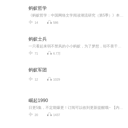
蚂蚁哲学
《蚂蚁哲学：中国网络文学阅读潮流研究（第5季）》本书为“中国网络文学阅读潮流研究”系列第5季，以网络作家猫腻的代表作《将夜》为庖丁解牛的案例，解读、诠释和建构了“蚂蚁哲学”的网络文学造词、理论与方法论原型（模型），追溯和梳理从《朱雀记》到...
14
586
蚂蚁士兵
一只看起来弱不禁风的小小蚂蚁，为了梦想，却不畏千难万险，哪怕面对别人的嘲笑和不屑，也不能让他改变初衷。而正是因为这份执着，小蚂蚁终于实现了自己的梦想，让不可一世的老虎大王也对他心生敬意。
71
6.7万
蚂蚁军团
12
1029
崛起1990
日更5集，不定期爆更！订阅可以收到更新提醒哦~ 【内容简介】 高峰作为帝都大学社会学和工商管理双硕士高材生，早在毕业前就有多家知名企业抛来橄榄枝。却在人生即将走上正轨之时穿越到1989年。联想成立、万达注册、深交所发行银行股、希望工程揭幕、...
20
1437