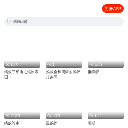
打开APP
蚂蚁崛起
1.9万
2
1.3万
蚂蚁三部曲之蚂蚁帝
蚂蚁会和同窝的蚂蚁
懒蚂蚁
国
打架吗
27.2万
1.3万
4129
蚂蚁论市
黑蚂蚁
崛起