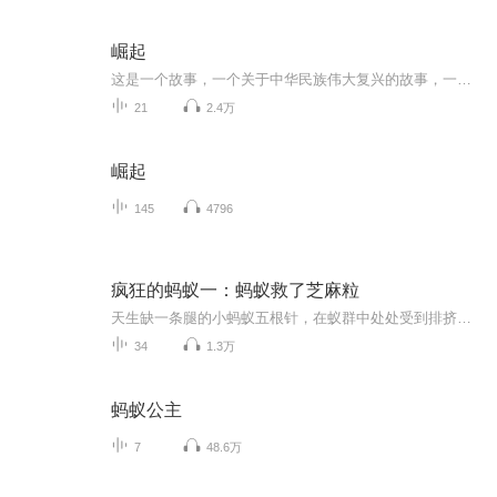
崛起
这是一个故事，一个关于中华民族伟大复兴的故事，一个唤起炎黄子孙共鸣的故事;这是一部小说，一部关于政治决策、外交纷争的小说，一部关于军事对抗、金融战争的小说。一个偶然的发现，一次第三类接触，将年轻的共和国推到了国际斗争的风口浪尖，把悠久的中...
21
2.4万
崛起
145
4796
疯狂的蚂蚁一：蚂蚁救了芝麻粒
天生缺一条腿的小蚂蚁五根针，在蚁群中处处受到排挤和嘲笑。德高望重的老蚂蚁半夹子，热衷于吹牛皮，讲述自己的“英雄事迹”。师傅半夹子往事中的一粒小芝麻，竞成为徒弟五根针念念不忘的“英雄象征”。五根针在众蚂蚁眼里，傻傻又笨笨，但他从未放弃，满怀梦想与热望。五根针不甘心像别的蚂蚁那样，一生活着的意义只是不停地为蚁后“搬运”食物。小小的他有了一个大大的梦想——想要去发现关于生命的秘密！...
34
1.3万
蚂蚁公主
7
48.6万