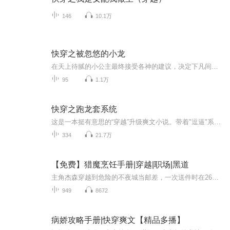
146
10.1万
快穿之被忽悠的小龙
在天上待腻的小公主最终接受各神的建议，决定下凡间体验生活，据父皇说还有惊喜等着自已，那就下去玩玩好了，反正天上各处已经转悠过了①70年代下乡知青②末世里的大学生③90年代打工妹 ……为何每个小世界都会有一个男人守护着她他到底是谁？他们又会有怎...
95
1.1万
快穿之跑龙套系统
这是一本挺有意思的“穿越”升级爽文小说。带着"逗逼"系统，从跑龙套到配角、主角等。被穿越到的“”载体“”也是千奇百怪，老少男女牲畜物品等。让你大跌眼镜。有些“小耳朵”们，比较关心有没有“ｃｐ”？““剧透”太多，少了惊喜感。有没有ＣＰ等你们...
334
21.7万
【免费】猎魔烹饪手册|穿越|职场|黑道
主角杰森穿越到危险的不夜城当邮差，一次送件时在26区遭遇诸多惊险，被持枪抢劫后又发现神秘触手怪物，他凭借经验冷静应对。危险与神秘交织，他的命运将如何？
949
8672
病娇攻略手册|快穿爽文【精品多播】