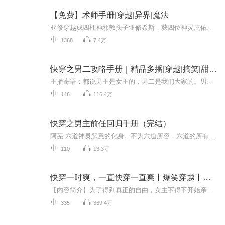
【免费】术师手册|穿越|异界|魔法
亚修穿越成四柱神邪教头子亚修希斯，获四位神灵庇佑，以为要走上人生巅峰，却被血狂猎人瞬间打败逮捕。他失忆不知过往，且因四柱神记忆污染无法被调取记忆，面临困境，故事充满奇幻与悬疑。
1368
7.4万
快穿之男二攻略手册｜精品多播|穿越|搞笑|甜宠|女强|VIP免费
主播寄语：都说男主是女主的，男二是我们大家的。男二是我们心中的白月光，也是我们手心里的一抹蚊子血，哦不，是一颗朱砂痣。这仅仅是一本言情小说吗，不，这还是一本教科书级的恋爱攻略宝典。主播自己在读的时候，读着读着哭了，读着读着又笑了！全本没...
146
116.4万
快穿之男主前任回归手册（完结）
阿芜 六道神灵恶意的化身。不为六道所容，六道的所有神君，都想将他诛灭。阿芜有个魔镜，可著她穿梭，万千小世界，阿芜每个小世界的身份都是前女友，或者类似前女友那种，原世界的女主，不一定都是坏人，只是立场不同。搞笑小剧场（阿芜：魔镜啊魔镜，谁是...
110
13.3万
快穿一时爽，一直快穿一直爽丨爆笑穿越丨穿书爽文
【内容简介】为了得到真正的自由，女主不得不开始亲自做任务。看着各个世界女主们的光环一个一个逐渐熄灭，女主表示这种损人利己的事儿干起来真是太爽了！【主播简介】小玖【购买须知】1、本作品为付费有声书，前35集为免费试听，首更5集，日更2集。购买成...
335
369.4万