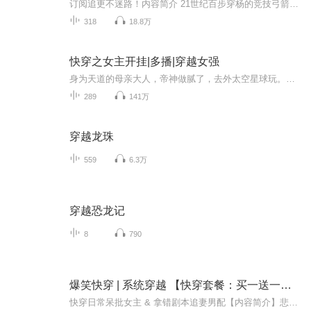
订阅追更不迷路！内容简介 21世纪百步穿杨的竞技弓箭手穿越到东原国一个倒霉蛋身上。软弱无能，善良无底线，被冲喜嫁个活不过二十五的病秧子王爷.病秧子日常爱好给自己办丧礼，选墓陵。怎么办？当然是趁机多搞金银财宝进荷包，等病秧子翘了辫子就远走高飞...
318
18.8万
快穿之女主开挂|多播|穿越女强
身为天道的母亲大人，帝神做腻了，去外太空星球玩。在外太空星球玩腻了，她就让天道儿子给她创造出一个系统界来。于是，她带着系统君开始穿梭每个时空界面。她是天道的母亲大人，所以她能开挂拥有金手指，看的系统君羡慕嫉妒恨的要死。它很倒霉的，遇到这...
289
141万
穿越龙珠
559
6.3万
穿越恐龙记
8
790
爆笑快穿 | 系统穿越 【快穿套餐：买一送一的男配】
快穿日常呆批女主 & 拿错剧本追妻男配【内容简介】悲催替写大学生林瑾儿为何无故穿越？穿越后怎么除了女配，还有男配和自己抢男人？除了知道自己在穿越，其他的事情一概不知，系统君又是傲娇腹黑的家伙！等等，好像某个角落里经常有个男人在低声呐喊：“为...