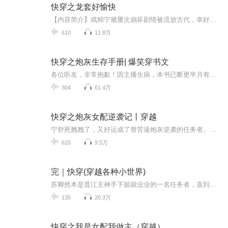
快穿之龙套好愉快
【内容简介】戏精宁黛屡次崩坏剧情被流放古代，幸好她还有一部神奇的手机，手机里有个【龙套好愉快】红包群。群主每天都会发红包任务：“五块钱招一名炮灰龙套，男女不限，先抢先得。”据说攒满一定的零钱，就可以向群主购买一张返回现代世界的机票。【作...
610
11.8万
快穿之炮灰生存手册| 爆笑穿书文
各位听友，非常抱歉！因主播生病，本书已断更半月有余，预计国庆之后恢复更新！【强烈推荐】超级爆笑的穿书文，女主居然穿进自己的小说里当炮灰？还要防火防盗防男二！【内容简介】贺以念是一个18线扑街作者，专写套路文，什么《冷酷王爷下堂妃》、《摄政...
304
61.4万
快穿之炮灰女配逆袭记丨穿越
宁舒死翘翘了，又好运成了替苦逼炮灰逆袭的任务者。于是，宁舒在一个世界又一个世界中，扮演各种人生，遇到各种“你无情，你冷酷，你无理取闹”的人。宁舒怒吼，你们这些渣渣，我只是来逆袭的，请不要妨碍我完成任务。
620
9.5万
完｜快穿(穿越各种小世界)
苏卿然本是晋江主神手下兢兢业业的一名任务者，直到有一天她和主神玩掰了，从此故事变成“论女主的一百种死法”。系统：你的的任务很简单，破官配，崩坏这个世界！苏卿然：呵呵哒，给你24小时你来试试？版权©归作者所有
135
20.3万
快穿之我是女配我做主（穿越）