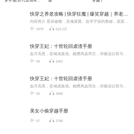
穿手册|古代言情&团
册
穿越了
宠黑月光的快穿手册
&糖霜
快穿之养老攻略 | 快穿狂魔 | 爆笑穿越｜养老之路 | 穿越爽文无cp
内容简介 星辰破晓，灵魂展翼。追寻宇宙的奥秘，直面未知的挑战。作为一个资深任务者，乔木实在厌烦了勾心斗角，以及跟男女主之间的感情纠扯了，于是积分一够，立刻向上级申请了养老。管理局一想，那感情好，正好这边有一堆养老任务没人接呢。索性，就把那...
3479
515.2万
快穿王妃：十世轮回虐渣手册
血月高悬，皇城成蛊池。她携凤血而生，却被迫以骨为刃，以心饲蛊。昔日贵女，今朝毒妃，锁骨刻咒，溃烂成阵，步步皆血。王爷脊裂龙骨，冰纹缠魂，以身为锁，囚她亦囚己。生死局开，她以毒破局，他以命作赌。当噬心蛊认主，焚书劫降临，谁将破茧成凰，谁又...
49
1662
快穿王妃：十世轮回虐渣手册
血月高悬，皇城成蛊池。她携凤血而生，却被迫以骨为刃，以心饲蛊。昔日贵女，今朝毒妃，锁骨刻咒，溃烂成阵，步步皆血。王爷脊裂龙骨，冰纹缠魂，以身为锁，囚她亦囚己。生死局开，她以毒破局，他以命作赌。当噬心蛊认主，焚书劫降临，谁将破茧成凰，谁又...
50
3096
美女小偷穿越手册
47
3786