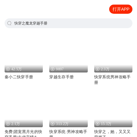
打开APP
快穿之魔龙穿越手册
42.5万
9897
2.3万
秦小二快穿手册
穿越生存手册
快穿系统男神攻略手
册
2.1万
313.2万
15.3万
免费|团宠黑月光的快
快穿系统:男神攻略手
快穿之，她，又又又