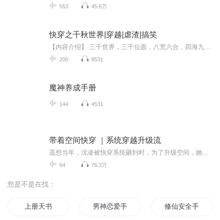
553
45.6万
快穿之千秋世界|穿越|虐渣|搞笑
【内容介绍】 三千世界，三千位面，八荒六合，四海九州，为寻回记忆，查明当年真相，她闯荡在不同世界，化身为不同的女性，为悲情女主伸张正义，狠虐渣男，邂逅男神，暴打恶霸，开启属于她多彩人生......【作者介绍】千叶子【主播介绍】小狄，八斗姐姐【...
200
8531
魔神养成手册
144
4531
带着空间快穿 ｜系统穿越升级流
遥想当年，沈凌被快穿系统砸到时，为了升级空间，她在古代喂过猪，在七零年代养过娃，当过渔女捕过鱼，还窝在宅子里斗过渣。 多少年以后，她终于修成正果，空间果树成林，稻田成片。 即便被系统扔到末世，她也很淡定，不就是野外生存嘛，反正她有的是粮食。 至于任务，那是什么鬼，辛苦了这么多年，她以后只要活得舒坦就够了。 【声明】本专辑为免费（ 练习 ) 有声小说，所有内容只作学习交流使用，主播未有任何收益。任何组织和个人请勿投入商用...
64
76.3万
您是不是在找：
上册天书
男神恋爱手册
修仙安全手册