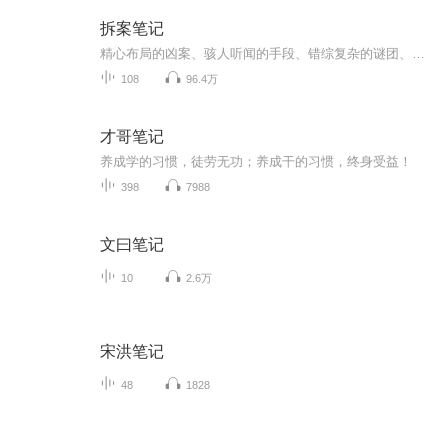
拆案笔记
精心布局的凶案、骇人听闻的手段、错综复杂的谜团、爱恨情仇的纠缠……这一起起曲折的案件背后，究竟隐藏着怎样的真相？听众朋友大家好，欢迎收听由新京报和喜马拉雅共同出品的首档探案纪实型播客《拆案笔记》。在这档节目中，我们将还原案件真相，独家解...
108
96.4万
才哥笔记
养成学的习惯，徒劳无功；养成干的习惯，终身受益！
398
7988
文曰笔记
10
2.6万
宋洪笔记
48
1828