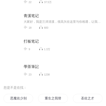
22
37.5万
青溪笔记
大家好，我是兰泽清溪，很高兴在这里与你相遇，让我的声音也能成为你耳边一条安静流淌的有温度的小溪！
18
683
打板笔记
9
1.3万
學茶筆記
23
1238
您是不是在找：
恶魔佐少别过来
重生之我替佐助当火影
圣佐之才