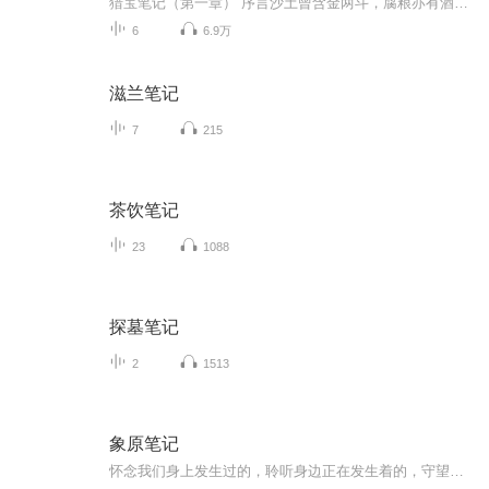
猎宝笔记（第一章） 序言沙土曾含金两斗，腐粮亦有酒三壶。人间何处不藏宝，尽在君心意有无。该从哪说起呢？这笔记写的年头太长了，大概从有了猎宝这个职业就开始记载了吧。这本厚厚的笔记，记载了很多猎宝的奇遇，也记载了我从平凡到壮烈，从出生到入死...
6
6.9万
滋兰笔记
7
215
茶饮笔记
23
1088
探墓笔记
2
1513
象原笔记
怀念我们身上发生过的，聆听身边正在发生着的，守望未来会到来的，关于同时代的声音。