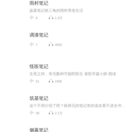
雨村笔记
盗墓笔记铁三角的雨村养老生活
8
1.4万
调漆笔记
7
4550
怪医笔记
生死之间，有无数种可能郎医生 著医学森小静 朗读
51
2468
筑基笔记
这个不用介绍了吧？耿师兄的笔记有的道友看不进去书直接听好了。
38
2.1万
侧幕笔记