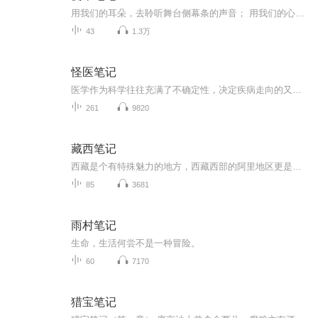
用我们的耳朵，去聆听舞台侧幕条的声音； 用我们的心，去感受舞台的精灵。 探班最火的演出，只在侧幕条，只有主创、你和我
43
1.3万
怪医笔记
医学作为科学往往充满了不确定性，决定疾病走向的又常常不只是科学本身。如果只有1%的机会救病人，该如何选择？也许这本书会给你一些启发。
261
9820
藏西笔记
西藏是个有特殊魅力的地方，西藏西部的阿里地区更是别有异趣。
85
3681
雨村笔记
生命，生活何尝不是一种冒险。
60
7170
猎宝笔记