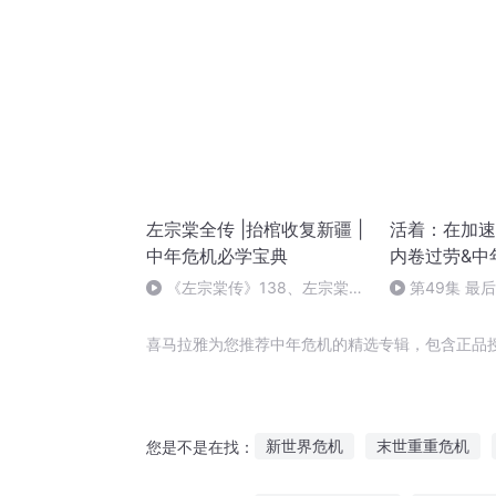
左宗棠全传 |抬棺收复新疆 |
活着：在加速
中年危机必学宝典
内卷过劳&中
《左宗棠传》138、左宗棠临
第49集 最
终遗恨（完）
喜马拉雅为您推荐中年危机的精选专辑，包含正品
新世界危机
末世重重危机
您是不是在找：
危机之回天行动
我的危机