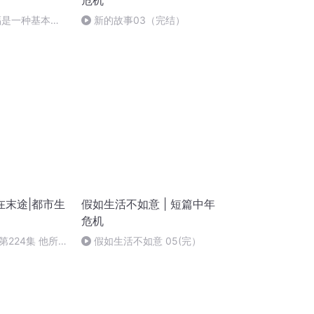
危机
福是一种基本的
新的故事03（完结）
在末途|都市生
假如生活不如意 | 短篇中年
危机
224集 他所
假如生活不如意 05(完）
全（大结局）