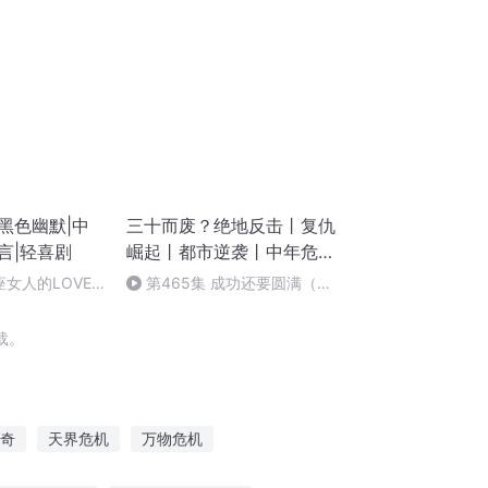
黑色幽默|中
三十而废？绝地反击丨复仇
言|轻喜剧
崛起丨都市逆袭丨中年危机
丨热血觉醒
座女人的LOVE
第465集 成功还要圆满（完
本）
载。
奇
天界危机
万物危机
危机
火星危机
异界之危机世界