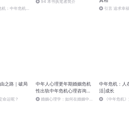
真相
94 本书执笔者简介
危机：中年危机的
引言 追求幸
---作出决定
生活技能（1）
由之路｜破局
中年人心理更年期婚姻危机
中年危机：人
性出轨中年危机心理咨询障
活|成长
碍
决定命运呢？
婚姻心理学：如何在婚姻中保
《中年危机》第
持深度的自我暴露和共情？
追求的是家人周