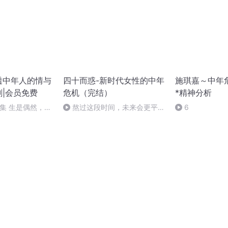
透中年人的情与
四十而惑-新时代女性的中年
施琪嘉～中年
剧|会员免费
危机（完结）
*精神分析
2集 生是偶然，死
熬过这段时间，未来会更平静
6
的