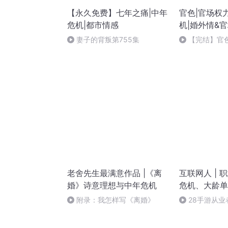
【永久免费】七年之痛|中年
官色|官场权
危机|都市情感
机|婚外情&
妻子的背叛第755集
【完结】官色
茶凉
老舍先生最满意作品 |《离
互联网人 | 
婚》诗意理想与中年危机
危机、大龄单
附录：我怎样写《离婚》
28手游从业
_03（完）