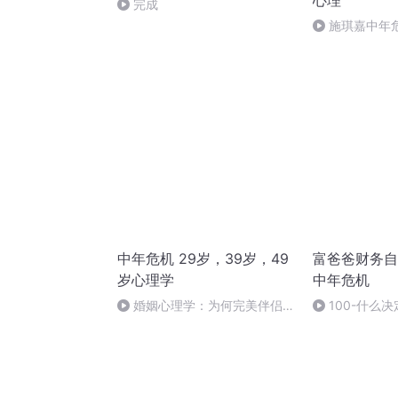
心理
完成
施琪嘉中年
第三个解决办法
中年危机 29岁，39岁，49
富爸爸财务自
岁心理学
中年危机
婚姻心理学：为何完美伴侣不
100-什么
好找？既有钱又有爱的完美伴侣
不好找