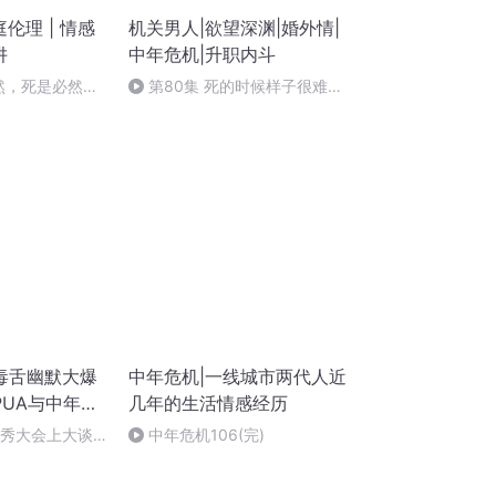
庭伦理 | 情感
机关男人|欲望深渊|婚外情|
阱
中年危机|升职内斗
偶然，死是必然
第80集 死的时候样子很难看
（完）
毒舌幽默大爆
中年危机|一线城市两代人近
UA与中年危
几年的生活情感经历
口秀大会上大谈
中年危机106(完)
｜脱口秀