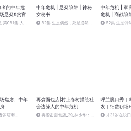
力者的中年危
中年危机 | 悬疑陷阱 | 神秘
中年危机 | 家
官场悬疑&贪官
女秘书
危机 | 商战陷
 第081集 人走
82集 生是偶然，死是必然
82集 生是
（完）
（完）
职场焦虑、中年
再袭面包店|村上春树描绘社
呼兰脱口秀｜
身
会边缘人的中年危机
发｜细数职场P
机
者罗培羽
再袭击面包店_29_林少华：失
才31岁在脱
踪的不仅仅是象
中年危机-呼兰