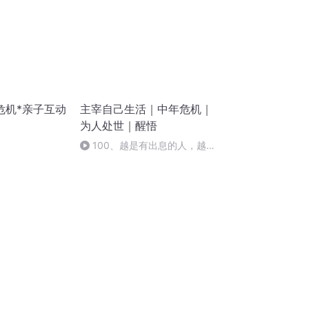
危机*亲子互动
主宰自己生活｜中年危机｜
为人处世｜醒悟
100、越是有出息的人，越要
戒掉这三个恶习