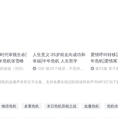
时代审视生命|
人生意义:35岁前走向成功和
爱情呼叫转移|
年危机张雪峰
幸福|中年危机 人生哲学
年危机|爱情寓
后的祝福（完结）
326-第35个错误：不坚持终
第55集 双子
生学习（3）（完）
和SEX（完）
授权的连播声音和文字全集，支持免费在线试听阅读和有声书MP3打包下
物语危机
多重危机
末日危机异能之战
血魔危机
危机传
重生之末世危机
末日危机之我是传奇
重生之末日危机
人间