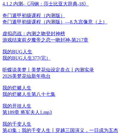
4.1.2 内测-《冯钢：莎士比亚大辞典-18》
奇门遁甲初级课程（内测版）
奇门遁甲初级课程（内测版）—8.九宫像意（上）
虚拟恋战：内测之吻登封神榜
游戏结束前夕魔帝之恋一吻封神-第217章
我的BUG人生
我的BUG人生377(完）
听蝶说美梦丨美梦花仙设定盘点丨内测实录
2026美梦花仙新年电台
我的烂赌人生
我的烂赌人生第八十七集
我的开挂人生
第189章 将军夫人1.mp3
我的千变人生
第43集：我的千变人生丨穿越三国演义，一日戍为五杰