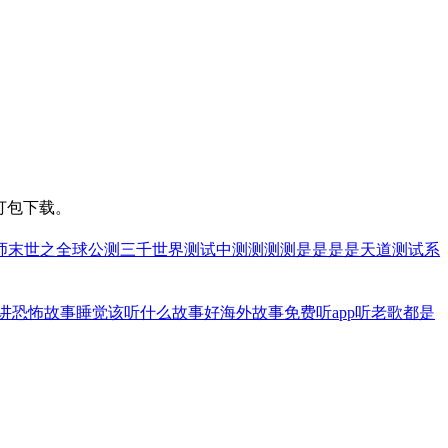
打包下载。
师
末世之全球公测
三千世界测试中
测测测测是是是是
天道测试系
讲恐怖故事
睡觉该听什么故事好
海外故事免费听app
听老歌都是