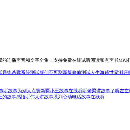
权的连播声音和文字全集，支持免费在线试听阅读和有声书MP3
试系统
杀戮系统测试版
仙不可测
新版修仙
测试人生
海贼世界测评
事
听故事为别人点赞
新疆小王故事在线听
听老梁讲故事了
听左左
王的故事感悟
听伟人讲故事系列
心动电话故事在线听