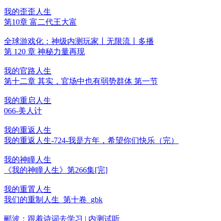
我的歪歪人生
第10章 富二代王大富
全球游戏化：神级内测玩家丨无限流丨多播
第 120 章 神秘力量再现
我的官路人生
第十二章 其实，官场中也有弱势群体 第一节
我的重启人生
066-美人计
我的重返人生
我的重返人生-724-我是方年，希望你们快乐（完）
我的神瞳人生
《我的神瞳人生》第266集[完]
我的重置人生
我们的重制人生_第十卷_gbk
郦波：跟着诗词去学习 | 内测试听