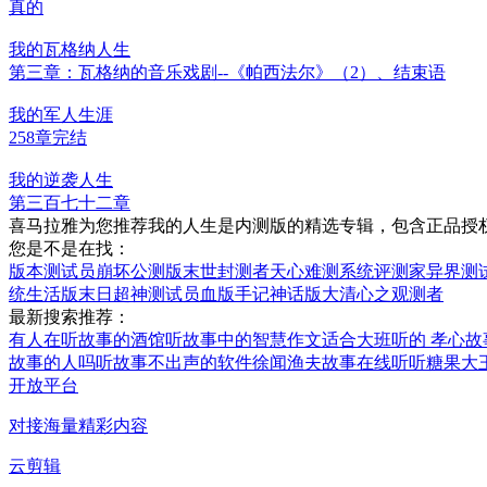
真的
我的瓦格纳人生
第三章：瓦格纳的音乐戏剧--《帕西法尔》（2）、结束语
我的军人生涯
258章完结
我的逆袭人生
第三百七十二章
喜马拉雅为您推荐我的人生是内测版的精选专辑，包含正品授
您是不是在找：
版本测试员
崩坏公测版
末世封测者
天心难测
系统评测家
异界测
统
生活版末日
超神测试员
血版手记
神话版大清
心之观测者
最新搜索推荐：
有人在听故事的酒馆
听故事中的智慧作文
适合大班听的 孝心故
故事的人吗
听故事不出声的软件
徐闻渔夫故事在线听
听糖果大
开放平台
对接海量精彩内容
云剪辑