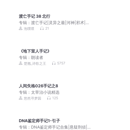
渡亡手记 38 北行
专辑：
渡亡手记|灵异之最|河神|邪术|纸
新娘|灵异|僵尸|灵犬|镇邪|污秽|水猴子
21
泡噗噗
《地下室人手记》
专辑：
朗读者
5757
楚翘_诗歌之王
人间失格026手记之8
专辑：
太宰治小说精选
125
悠然寻梦园
DNA鉴定师手记1-引子
专辑：
DNA鉴定师手记合集|悬疑刑侦|树