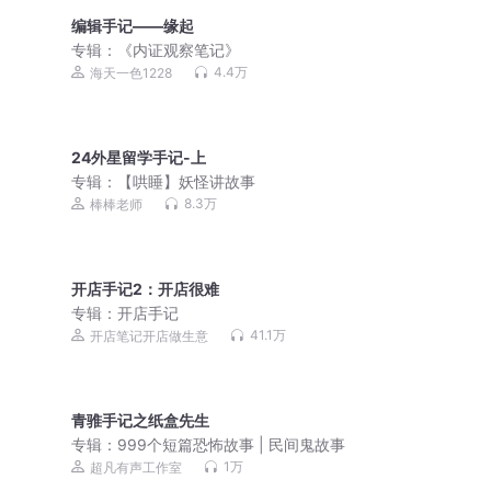
编辑手记——缘起
专辑：
《内证观察笔记》
4.4万
海天一色1228
24外星留学手记-上
专辑：
【哄睡】妖怪讲故事
8.3万
棒棒老师
开店手记2：开店很难
专辑：
开店手记
41.1万
开店笔记开店做生意
青骓手记之纸盒先生
专辑：
999个短篇恐怖故事 | 民间鬼故事
1万
超凡有声工作室