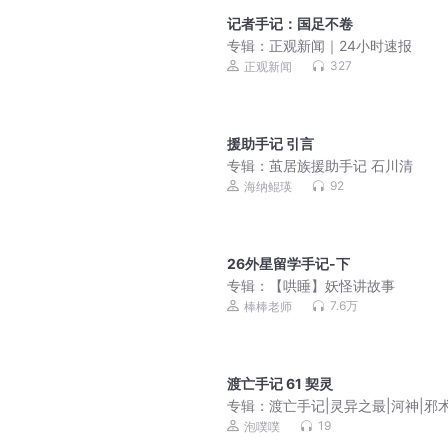
记者手记：国足不卷
专辑：
正观新闻｜24小时速报
327
正观新闻
援助手记 引言
专辑：
茧居族援助手记 石川清
92
海纳鲲瑛
26外星留学手记-下
专辑：
【哄睡】妖怪讲故事
7.6万
棒棒老师
渡亡手记 61 契灵
专辑：
渡亡手记|灵异之最|河神|邪术
新娘|灵异|僵尸|灵犬|镇邪|污秽|水
19
泡噗噗