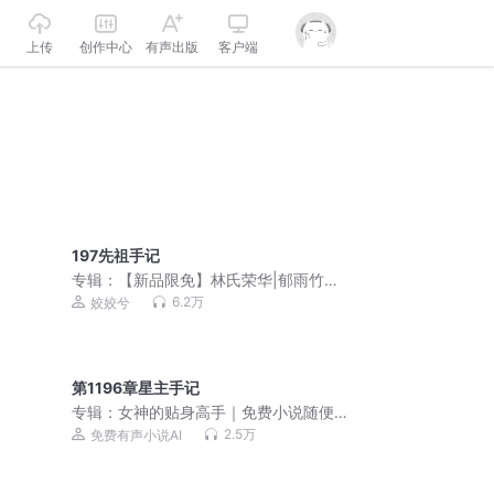
上传
创作中心
有声出版
客户端
197先祖手记
专辑：
【新品限免】林氏荣华|郁雨竹姣
姣兮超高口碑爆款古言
6.2万
姣姣兮
第1196章星主手记
专辑：
女神的贴身高手｜免费小说随便
听｜美女爽文
2.5万
免费有声小说AI