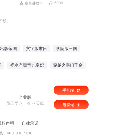
影迷宫影视同款|全网点击超过亿次
5099
章鱼讲故事
下载。
出版帝国
文字版末日
学院版三国
我的人生是内测版
无所不能现代版
下
祸水有毒帝九皇妃
穿越之寒门千金
我被女鬼勾了魂
手机端
企业版
员工学习，企业买单
电脑端
版权声明
自律承诺
：400-838-5616