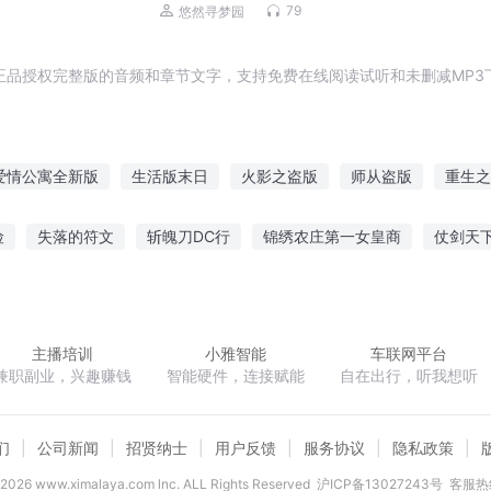
79
悠然寻梦园
正品授权完整版的音频和章节文字，支持免费在线阅读试听和未删减MP3
爱情公寓全新版
生活版末日
火影之盗版
师从盗版
重生之
市版三国
绝版至尊
凡人修仙传之胖版凡人
重生神话版日本
险
失落的符文
斩魄刀DC行
锦绣农庄第一女皇商
仗剑天
爱版空城女皇
境
睨站穹沧
九霄帝王决
英雄联盟狂神外挂系统
星空魔法
主播培训
小雅智能
车联网平台
兼职副业，兴趣赚钱
智能硬件，连接赋能
自在出行，听我想听
们
公司新闻
招贤纳士
用户反馈
服务协议
隐私政策
2026
www.ximalaya.com lnc. ALL Rights Reserved
沪ICP备13027243号
客服热线