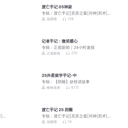
渡亡手记 05神寂
专辑：
渡亡手记|灵异之最|河神|邪术|纸
新娘|灵异|僵尸|灵犬|镇邪|污秽|水猴子
128
泡噗噗
记者手记：微笑暖心
专辑：
正观新闻｜24小时速报
270
正观新闻
25外星留学手记-中
专辑：
【哄睡】妖怪讲故事
8.1万
棒棒老师
渡亡手记 25 邪圈
|纸
专辑：
渡亡手记|灵异之最|河神|邪术|纸
猴子
新娘|灵异|僵尸|灵犬|镇邪|污秽|水猴子
19
泡噗噗