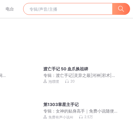
电台
渡亡手记 50 血爪换祖碑
洞达
专辑：
渡亡手记|灵异之最|河神|邪术|纸
新娘|灵异|僵尸|灵犬|镇邪|污秽|水猴子
20
泡噗噗
第1303章星主手记
专辑：
女神的贴身高手｜免费小说随便
听｜美女爽文
2.5万
免费有声小说AI