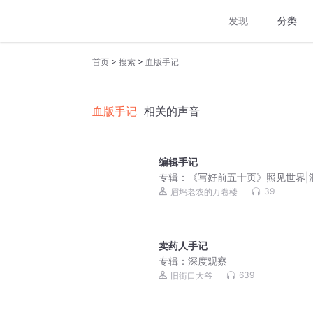
发现
分类
>
>
首页
搜索
血版手记
血版手记
相关的声音
编辑手记
专辑：
《写好前五十页》照见世界|
学问|博览群书L26
39
眉坞老农的万卷楼
卖药人手记
专辑：
深度观察
639
旧街口大爷