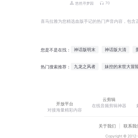
70
悠然寻梦园
喜马拉雅为您精选血版手记的热门声音内容，包含
神话版明末
神话版大清
您是不是在找：
天庭版三国
新版修仙
都
九龙之风者
妹控的末世大冒
热门搜索推荐：
Q版东游
神幻版三国
绝
别动找到你了
王者荣耀之三
云剪辑
开放平台
在线音频剪辑神器
对接海量精彩内容
关于我们
联系我
Copyright © 2012-