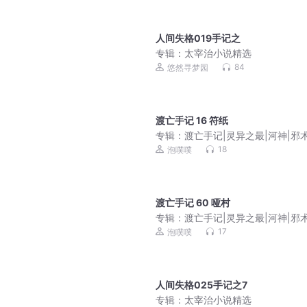
人间失格019手记之
专辑：
太宰治小说精选
84
悠然寻梦园
渡亡手记 16 符纸
专辑：
渡亡手记|灵异之最|河神|邪术
新娘|灵异|僵尸|灵犬|镇邪|污秽|水
18
泡噗噗
渡亡手记 60 哑村
专辑：
渡亡手记|灵异之最|河神|邪术
新娘|灵异|僵尸|灵犬|镇邪|污秽|水
17
泡噗噗
人间失格025手记之7
专辑：
太宰治小说精选