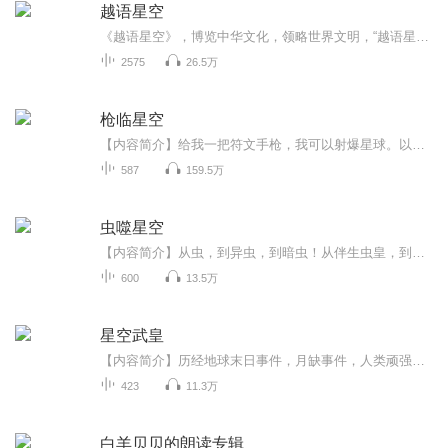
越语星空
《越语星空》，博览中华文化，领略世界文明，“越语星空”给你不一样的声音故事。
2575
26.5万
枪临星空
【内容简介】给我一把符文手枪，我可以射爆星球。以枪之道，君临星空！【作者/主播简介】作者：夜色迷人醉，网络小说作家。主播：浩善【购买须知】1、本作品为付费有声书，前131集为免费试听，购买成功后，即可收听，可下载重复收听。2、版权归原作者所有...
587
159.5万
虫噬星空
【内容简介】从虫，到异虫，到暗虫！从伴生虫皇，到战斗母虫，到深渊孤后！从母虫，到第四纪更新世母皇，到冥古纪隐生代母皇！虫族就得有虫族的范！这里只有最原始的强弱法则！强者，生！弱者，死！【作者/主播】作者：南城有雪，网络小说作家。主播：靖溪...
600
13.5万
星空武皇
【内容简介】历经地球末日事件，月缺事件，人类顽强生存着。从地球进入星空，只有强者才能生存。摧毁一个又一个文明，只为寻找人类生息之地……【作者/主播简介】作者：雨晴鱼，网络小说作家。主播：天鱼工作室【购买须知】1、本作品为付费有声书，前73集...
423
11.3万
白羊贝贝的朗读专辑