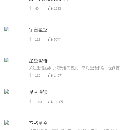
46
2193
宇宙星空
119
58万
星空絮语
关注生活热点，洞悉世间百态！平凡生活多姿，世间百态纷纭，视野有了聚焦而清晰，生活有了关注而现热点，在喜马拉雅留下你的心灵之声，让我们共同探寻人间真善美……
113
143万
星空漫读
1048
11.4万
不朽星空