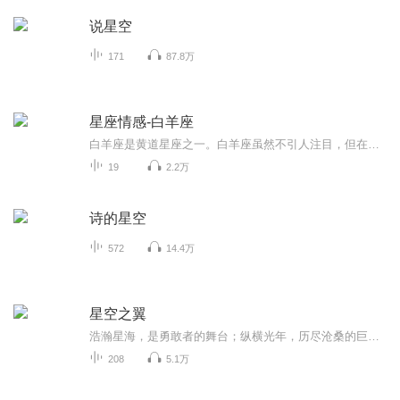
说星空
171
87.8万
星座情感-白羊座
白羊座是黄道星座之一。白羊座虽然不引人注目，但在古希腊很著名，因为古代春分点就位于白羊座。现在由于岁差的关系，春分点已经移到双鱼座。白羊座在日本被称为牡羊座(おひつじ座)，受其影响，在中国及华人地区也存在牡羊座这个名字。
19
2.2万
诗的星空
572
14.4万
星空之翼
浩瀚星海，是勇敢者的舞台；纵横光年，历尽沧桑的巨变。身世飘零的少年与纠缠不清的三方势力；连绵不绝的战火和自由与正义的憧憬。涉足星空的年少，不死午休的毁灭。人类与少年、帝国与联邦、星海与地球，究竟会碰撞出如何的波澜壮阔，请听长篇科幻小说《...
208
5.1万