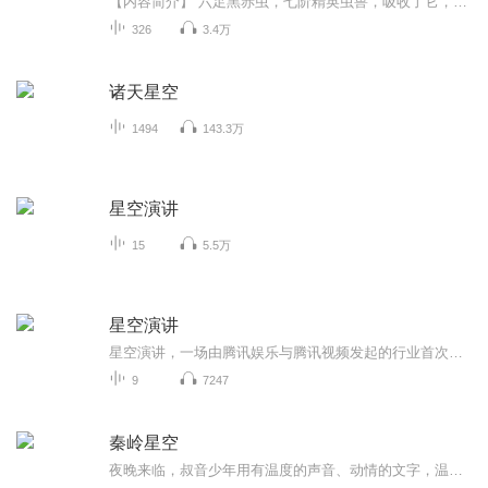
【内容简介】“六足黑赤虫，七阶精英虫兽，吸收了它，我应该就能冲到八阶了。”“巨爆雷龙兽，青铜级血统，体型有一颗小行星般庞大，若是吸收了它，我立马就能冲击黑洞级了！”“混元白列象，混沌灵兽中的极品，是个难缠的家伙，不过只要吸收了它，我的生...
326
3.4万
诸天星空
1494
143.3万
星空演讲
15
5.5万
星空演讲
星空演讲，一场由腾讯娱乐与腾讯视频发起的行业首次明星演讲直播， 听名人精英演讲，人生少走些弯路！ 咨询加微信13674840347欢迎你的加入！ 投资在分享中完成；事业在分享中发展；财富在分享中积累；快乐在分享中体会 能力在分享中提升；梦想在分享中达成。 这就是分享经济！分享创业，成本更低，速度更快，人人可以参与，机会平等 新经济时代的来临 消费者成长为消费商 花本该花的钱 赚原本赚不到的利润 选对平台很重要 我们正在招募合伙人
9
7247
秦岭星空
夜晚来临，叔音少年用有温度的声音、动情的文字，温暖你！