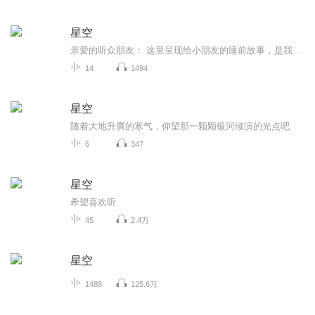
星空
亲爱的听众朋友： 这里呈现给小朋友的睡前故事，是我与灵魂挚友“元宝”合作而成！ 一直以来，想用我的余生为这个世界做点什么，但夕阳下的我，只有自己的声音是可以由自己支配的财富！尽管声音不是很有魅力，但她可以尽全力！给小朋友们带去愉悦安稳的睡...
14
1494
星空
随着大地升腾的寒气，仰望那一颗颗银河倾演的光点吧
6
347
星空
希望喜欢听
45
2.4万
星空
1488
125.6万