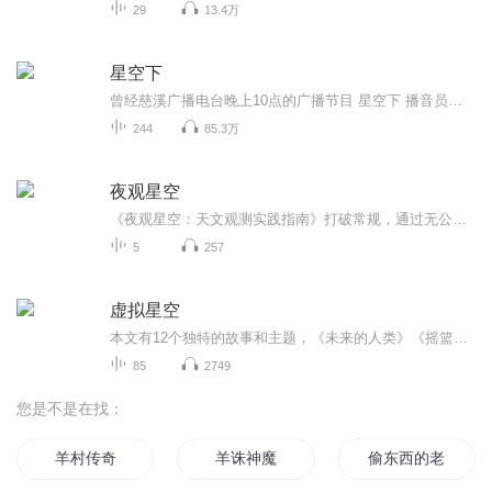
29
13.4万
星空下
曾经慈溪广播电台晚上10点的广播节目 星空下 播音员：语萱 不是我原创，只是不想这些录音那么快就在网上消失 2018.5.19：最近有去找了找这个网站，结果连网站都打不开了，这些录音估计在网上都快销声匿迹了吧……
244
85.3万
夜观星空
《夜观星空：天文观测实践指南》打破常规，通过无公式、无需计算的方法，提高读者观测到星体的成功率，为初学者设计的星图往往会添加天空中的网格、望远镜可见的天体以及星座和恒星的名字，但是其真实性和清晰性不够。使用了独特的全天双图，既有真实显示...
5
257
虚拟星空
本文有12个独特的故事和主题，《未来的人类》《摇篮之外》《赤色遗嘱》《槐树下的根》《泥沼》《新的围城》《虚拟星空》《茶泡饭》《复国之路》《蛛网之下》《平行回声》《赝品婚姻》。
85
2749
您是不是在找：
羊村传奇
羊诛神魔
偷东西的老山羊