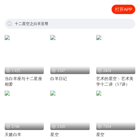
打开APP
十二星空之白羊至尊
1.6万
1337
2424
当白羊座与十二星座
白羊日记
艺术的星空：艺术美
相爱
学十二讲（57讲）
2706
2320
7534
天籁白羊
星空
星空