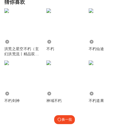
猜你喜欢
38.45万
796
1.26万
洪荒之星空不朽（玄
不朽
不朽仙途
幻洪荒流丨精品双
播）
7199
1669
2.73万
不朽剑神
神域不朽
不朽道果
换一批