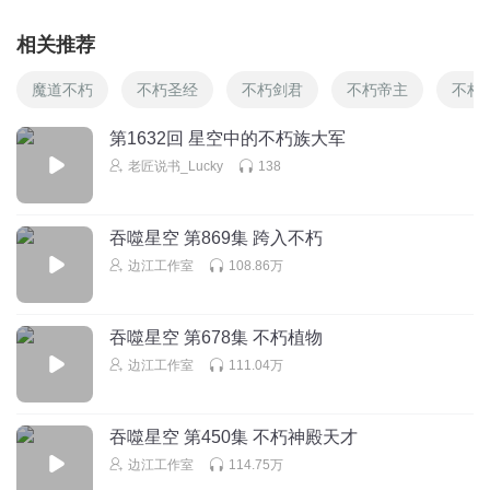
相关推荐
魔道不朽
不朽圣经
不朽剑君
不朽帝主
不朽
第1632回 星空中的不朽族大军
老匠说书_Lucky
138
吞噬星空 第869集 跨入不朽
边江工作室
108.86万
吞噬星空 第678集 不朽植物
边江工作室
111.04万
吞噬星空 第450集 不朽神殿天才
边江工作室
114.75万