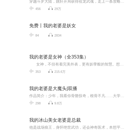
穿越斗罗大陆，姚轩开局获得祖龙武魂，走上一条攻略银龙王、拯救世界的道路：娜儿：姚轩哥哥，你是娜儿最信赖、最崇拜、最喜欢的亲人呢......古月：哼，不要再胡说啦，才，才没有喜欢上你呢，姚轩学长！古月娜：陌上人如玉，公子世无双，与君相识，是吾此...
456
29万
免费丨我的老婆是妖女
84
2834
我的老婆是女神（全353集）
女神，不但有着完美外表，更有妖孽般的智慧。想要得到这位完美女人的青睐，只能一步步走向世界的巅峰。 一个穿越到异界的神仙，竟然成为了美女的经纪人。拍电影，写剧本，做导演，不知不觉当中身边已经围上来一大群的美女明星。 众美...
353
215.6万
我的老婆是大魔头|双播
作品简介：少年，我看你骨骼惊奇，根骨不凡……大学校园里，一位极品小美女对袁奋这么说。然后袁奋就被迫吃下了霹雳无敌人见人怕小药丸，加入宇宙无敌称霸银河世界第一大魔教，成为宇宙第一女魔头的跟班小弟，变身小怪兽，被无数正派奥特曼们穷追猛打。不...
298
9.8万
我的冰山美女老婆是总裁
他是战场狼王，身怀绝世武功，还会神奇医术，本想平静生活，然而总裁老婆认为他是窝囊废，要和他离婚，夫妻冷战从此开始……