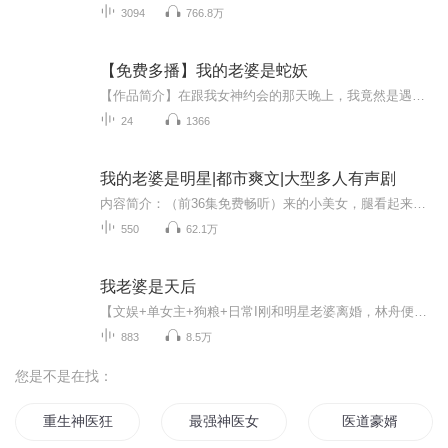
3094
766.8万
【免费多播】我的老婆是蛇妖
【作品简介】在跟我女神约会的那天晚上，我竟然是遇见了千年蛇妖。蛇妖也就算了，还非要赖在我的身边..【作者简介】我爱吃红烧肉AI专辑，全集免费，欢迎收听，订阅可以收到更新提示～
24
1366
我的老婆是明星|都市爽文|大型多人有声剧
内容简介：（前36集免费畅听）来的小美女，腿看起来还不错，但是胸就有点小了，这就是我老婆吗？长相勉强就是八分吧，不过也可以了可以了。“老婆，我是啊。”顾云儿傻眼了，都忘记跑了，站在那一脸诧异的看着保安：“这脑残是谁啊？是不是人生活的太失败...
550
62.1万
我老婆是天后
【文娱+单女主+狗粮+日常I刚和明星老婆离婚，林舟便意外成为了当红小天后的私人男助理。恰逢穿越记忆复苏，林舟没有意外的开始当起文抄公然后，传说中的天后背后的那个男人上线了!二线歌手前妻:“林舟是个不错的男人，可惜他太平庸，不能在事业上帮助我。...
883
8.5万
您是不是在找：
重生神医狂婿
最强神医女婿
医道豪婿