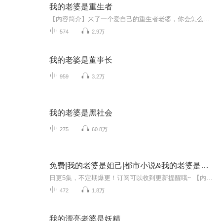
我的老婆是重生者
【内容简介】来了一个爱自己的重生者老婆，你会怎么做呢？【作者/主播】作者：纯洁的小兵， 网络小说作家。主播：冬雪享听【购买须知】1、本作品为付费有声书，前114集为免费试听，购买成功后，即可收听，可下载重复收听。2、版权归原作者所有，严禁翻录...
574
2.9万
我的老婆是董事长
959
3.2万
我的老婆是黑社会
275
60.8万
免费|我的老婆是妲己|都市小说&我的老婆是妲己&方恨晚
日更5集，不定期爆更！订阅可以收到更新提醒哦~ 【内容简介】 快递小哥方寒，平凡生活一朝逆转。误入神秘少女魏雪莹的世界，她是上古九尾天狐，赠予他《九阳天决》。一场离奇命案，莹莹奶奶的惨死，将他推向漩涡。底层快递员的目标，从此转变：揭开命案谜...
472
1.8万
我的漂亮老婆是妖精