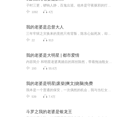
子时三更，锣响人静，百鬼出巡。他本是守夜驱邪的打更人，却娶了最不该爱的妖——她貌美如月，笑眼含春，夜里替他暖被，白日啃他命线。这场人妖之恋，是救赎，还是献祭？夜禁森严，更鼓为界。凡人避鬼，鬼避打更人。可谁曾想，那最凶的“鼠仙娘娘”，竟甘...
1092
4万
我的老婆是总督大人
三年牢狱之灾换来的竟然只有背叛，陈东心如死灰，却不知道有个女孩找了他十六年......江州酒店大门口。陈东死死抓着周晓航的手臂，近乎癫狂地嘶吼着：“为什么？为什么要嫁给他？”周晓航一脸厌恶地甩掉他的手，不耐烦地喊道：“够了。”“我嫁给谁是我事...
22
913
我的老婆是大明星 | 都市爱情
内容简介 和明星老婆离婚后的屌丝陈然，带着拖油瓶女儿，身背巨款欠债，却在无意中获得系统，一路逆袭，进入科学院，赚得几个亿，最终抱得大明星老婆归。
193
55.6万
我的老婆是明星|废柴|爽文|烧脑|免费
我本是一个普通的保安，一次偶然的机会，我与当红女明星搭档演了一场床戏，从此我的人生发生了翻天覆地的改变。我和她结婚了，新婚之夜，她却不叫我碰！作者：晚秋枫客演播：禹
539
7.4万
斗罗之我的老婆是银龙王