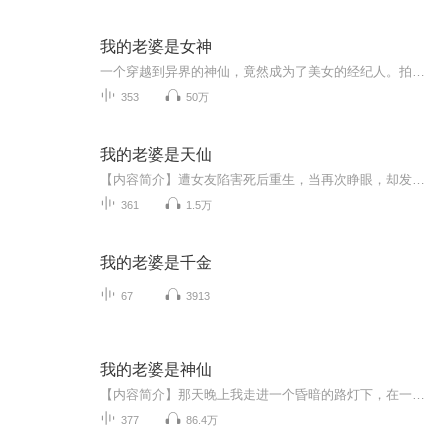
我的老婆是女神
一个穿越到异界的神仙，竟然成为了美女的经纪人。拍电影，写剧本，做导演，不知不觉当中身边已经围上来一大群的美女明星。 众美女：哥哥，...
353
50万
我的老婆是天仙
【内容简介】遭女友陷害死后重生，当再次睁眼，却发现自己怀里多了个天仙老婆，我居然和天仙老婆……【作者/主播简介】作者：四裤全舒主播：黑乐电台【购买须知】1、本作品为付费有声书，前47集为免费试听，购买成功后，即可收听，可下载重复收听。2、版权...
361
1.5万
我的老婆是千金
67
3913
我的老婆是神仙
【内容简介】那天晚上我走进一个昏暗的路灯下，在一个阴森森的小摊上吃了一碗饭，却吃出了祸来。为了保命，我不得不拜一个奇怪的人为师。命终于保住了，没想到，却背负了更大的诅咒。为了活命，我不得不听从师父的安排，一步步探寻诅咒的源头。 【作者/主播简介】作者：西西弗斯，黑岩网签约作者，代表作有《我的师父是棺材》。...
377
86.4万