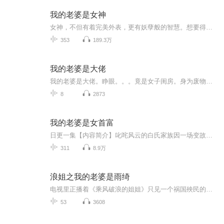
我的老婆是女神
女神，不但有着完美外表，更有妖孽般的智慧。想要得到这位完美女人的青睐，只能一步步走向世界的巅峰。
353
189.3万
我的老婆是大佬
我的老婆是大佬。睁眼。。。竟是女子闺房。身为废物的他，从此开启吃软饭系统！！！本专辑仅属有声小白学习以及练习用，如果介意请联系我，谢谢~
8
2873
我的老婆是女首富
日更一集【内容简介】叱咤风云的白氏家族因一场变故而大乱，家族纷争愈演愈烈，一位绝世美女白家小姐也因此危机重重！失去了靠山，昔日的掌上明珠，千金小姐又该如何应对这突如其来的变故？就在这位美女走入绝境的关键时刻，一位靠颜值混迹上流社会的屌丝...
311
8.9万
浪姐之我的老婆是雨绮
电视里正播着《乘风破浪的姐姐》只见一个祸国殃民的尤物正说着：“知道这是什么吗？X！，这就是一种肯定。。。” 海皇不禁一拍额头：“天呐！绮姐你怎么这么呆萌，这么神经大条啊！以后可别跟人说认识我哦！” “什么？！老公你不要雨绮了吗？雨绮好可怜！嘤嘤嘤。。。” 海皇马上败下阵来“绮姐！老婆大人我错了！你这一撒娇我腰疼。。。” 雨绮“哼！看你还敢不敢。。。”
53
3608