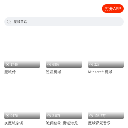
打开APP
魔域童话
1746
6808
228
魔域传
逆星魔域
Minecraft 魔域
9476
2.8万
158.7万
炎魔域杂谈
诡闻秘录:魔域潜龙
魔域背景音乐