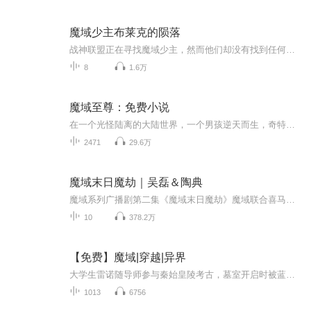
魔域少主布莱克的陨落
战神联盟正在寻找魔域少主，然而他们却没有找到任何线索，魔域少主究竟是谁？
8
1.6万
魔域至尊：免费小说
在一个光怪陆离的大陆世界，一个男孩逆天而生，奇特机遇于个身，最终为尊，多位身怀奇艺的剑意红颜知己倾身相付，爱恋于一生。
2471
29.6万
魔域末日魔劫｜吴磊＆陶典
魔域系列广播剧第二集《魔域末日魔劫》魔域联合喜马拉雅FM 萌音工作室独家出品领衔主演：吴磊/陶典导演：早安酱监制：牛奶胡椒编剧：萌音工作室 姑娌剧情梗概：魔域每集配音表请阅每集内容简介
10
378.2万
【免费】魔域|穿越|异界
大学生雷诺随导师参与秦始皇陵考古，墓室开启时被蓝光吞噬后穿越至亚特大陆，附身人族矿奴雷诺。原身遭魔族监工虐待，姐姐苏妲姬将其救回。雷诺决心保护姐姐，在这奇幻大陆开启新人生。
1013
6756