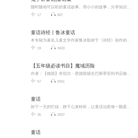
随时随地可以听的童话故事。用小小的故事，分享知识和生活态度。...
17
807
童话诗经丨鲁冰童话
本专辑为著名儿童文学作家鲁冰取材于《诗经》创作的童话集，将《诗经》中最脍炙人口的近二十篇诗文以童话的方式呈现出来。故事唯美抒情、生动曲折、引人入胜，又与《诗经》的主题、情感及哲理暗合，力图在小读者心中种下一颗《诗经》的种子，一颗追求真善...
19
3420
【五年级必读书目】魔域历险
作者：【德国】米切尔・恩德留级生巴斯蒂安到书店偷了一本《永远讲不完的故事》，他逃课到体育和储藏室里读这本书。不知不觉，他进入了这本书，并与书中一个绿皮肤的勇敢的小男孩阿特莱尤成为了朋友。阿特莱尤被幻想王国的天真女皇选为拯救王国的英雄，并...
57
5051
童话
卸下一天的忙碌，静下心来聆听，让童话治愈每一颗柔软的心。️
35
2507
童话