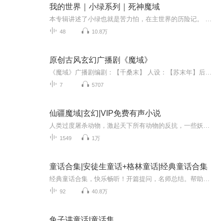
我的世界｜小绿系列｜死神魔域
本专辑讲述了小绿也就是苦力怕，在主世界的历险记。 播出时间：大多数是晚上出品：喜马拉雅FM演播：我的世界武末由我的世界末曜工作室编写欢迎加入Minecraft“我的世界”有多火？风靡全球八年、有“线上乐高”之称。100个国家超过2100所学校都在使用，覆盖编程、数学、建筑、历史、地理、美术等多个学科。创12项吉尼斯世界纪录，刷新吉尼斯热卖独立游戏榜单。同名系列图书全球畅销超千万册，深受众多小粉丝喜爱。
48
10.8万
原创古风玄幻广播剧《魔域》
《魔域》广播剧编剧：【千桑末】 人设：【苏末年】后期：【泼猴叔叔】 审核：【这碗鱼】
7
5707
仙疆魔域|玄幻|VIP免费有声小说
人类过度屠杀动物，激起天下所有动物的反抗，一些妖魔组成魔域，誓要屠尽人类，于是，一场前所未有的人畜大战、仙魔大战就这么打响。他是应天而生的救世主，他的使命就是拯救人类，拯救三界，拯救神佛，他就是神！神佛在他脚下，天地万物在他脚下！他就是...
1549
1万
童话合集|安徒生童话+格林童话|经典童话合集
经典童话合集，快乐畅听！开篇提问，名师总结。帮助孩子零负担理解经典！根据新课标遴选内容，提高大语文格局！邀请特级语文教师精心改编，专为小学生量身订制！《格林童话》迷失在森林中的兄妹怎样一次次找到回家的路？恶毒的继母为什么要屡次谋害白雪公...
92
40.8万
兔子讲童话|童话集