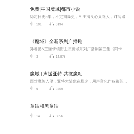
免费|巫国魔域|都市小说
稳定日更5集，不定期爆更，AI主播良心又迷人，订阅追更不迷路！ 【内容简介】 小枫生活在一个小县城里，只是因为偶然的一次机会和梦儿玩的比较近，就被冠上偷窥王的称号，走到哪里都被人嘲笑，偷窥狂的光环牢牢的罩在了他的头顶上，伴随他过了一生。 ...
191
6194
《魔域》全新系列广播剧
孙睿扬&王潇倩领衔主演魔域系列广播剧第三集《阿卡利亚王庭》【内容简介】连接荒古火墓的更深处，是一处巨大的时空旋涡，穿过这道旋涡，你将进入一个被历史尘封的时代。进入那个时代，首先展现在你眼前的便是久远的古国——阿卡利亚。“阿卡利亚，繁荣昌盛...
3
13.8万
魔域 | 声援亚特 共抗魔劫
面对魔族入侵，亚特大陆危在旦夕，用声音化作各路英雄去捍卫亚特大陆的安危。
9
2459
童话和黑童话
14
3056