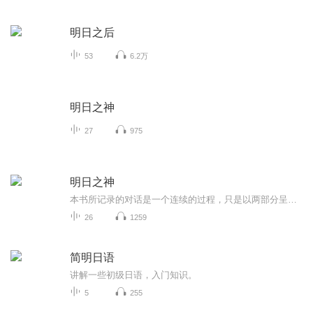
明日之后
53
6.2万
明日之神
27
975
明日之神
本书所记录的对话是一个连续的过程，只是以两部分呈现给大家。第一部分涉及人类当前对神的认知，并讲述有关神的新理念，后者勾画出不远的将来我们心目中将存在的神。第二部分审视这些新理念将如何落地生根、如何作用于我们的生命、如何帮助我们创造一个新...
26
1259
简明日语
讲解一些初级日语，入门知识。
5
255