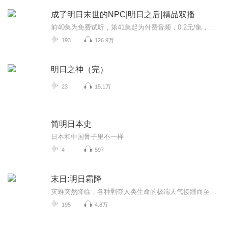
成了明日末世的NPC|明日之后|精品双播
前40集为免费试听，第41集起为付费音频，0.2元/集，会员免费收听！日更2集，不定时爆更，多多评论订阅可加更哦~【内容介绍】一觉醒来，发现自己成了一款游戏中的npc，而且还不是自己的那个世界的游戏中的npc，而是成了另一个世界的同款虚拟网游中的npc，而...
193
126.9万
明日之神（完）
23
15.1万
简明日本史
日本和中国骨子里不一样
4
597
末日:明日霜降
灾难突然降临，各种剥夺人类生命的极端天气接踵而至，人类文明被彻底冰封。未世之下，幸存下来的人类贪婪本性尽显，秩序全无.....洪宇曾在冰封末世中生存了四年。无意间得知幸存者基地的真相，被人下毒暗害而死!结果却意外重生回到了未世来临前，有着上一...
195
4.8万