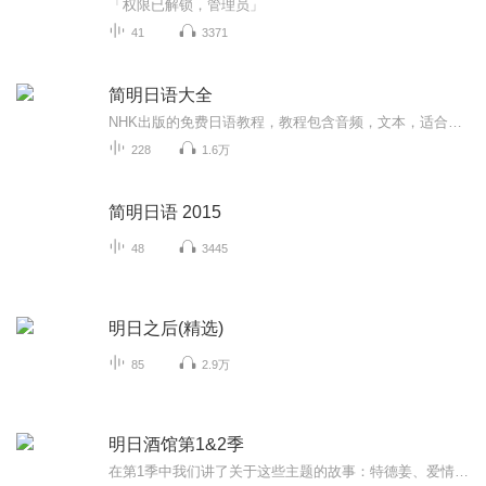
「权限已解锁，管理员」
41
3371
简明日语大全
NHK出版的免费日语教程，教程包含音频，文本，适合日语初学者，本专辑里将包含全部的音频资源。截至目前为止，简明日语共有三个版本，分别是：2011年出版的，主人公是阿强，男。共52集。2015年出版的，主人公是小樱，女。共48集。本专集封面是这一版的教材...
228
1.6万
简明日语 2015
48
3445
明日之后(精选)
85
2.9万
明日酒馆第1&2季
在第1季中我们讲了关于这些主题的故事：特德姜、爱情、不是爱情、精神病人、神秘博士、小时候的影响我们的阅读、恐怖、幽默、孤独、和一期无主题的大乱讲，以及一篇关于动物的番外篇。在第2季中，我们以没有逻辑的关键词来定位故事的核心，让故事更自由。...