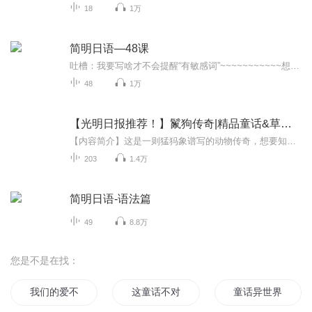
18
1万
简明日语—48课
吐槽：我要写啥才不会提醒“有敏感词”~~~~~~~~~~~想了解细节还请私信我吧(`・ω・´)
48
1万
【光明日报推荐！】鬣狗传奇|精品童话&草原探险
【内容简介】这是一则猛犸象谱写的动物传奇，想要知道鬣狗是一群怎么样欢乐而傻傻的狗狗吗，来听我的故事，他们其实完全不想你想象的样子，他们团结，勇敢，又傻的可爱，甚至是傻得狡猾，时而还要玩耍一些阴谋诡计，但是他们都是为了生存，为生存而战才是...
203
1.4万
简明日语-语法篇
49
8.8万
您是不是在找：
我们的爱不是童话
这童话不对
童话异世界