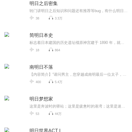
明日之后密集
转门讲明日之后知识和问题还有推荐等bug，有什么明日之后的问题可以问我
38
3.3万
简明日本史
标志着日本建国的历史遗址橿原神宫建于 1890 年，就在约 2,700 年前日本第一位天皇神武天皇即位的地方。橿原神宫位于畝傍山山麓，是纪念日本建国的精神圣地，占地面积近 53 万平方米。不容错过欣赏美丽的本社建筑探索青刚栎林交通路线在近铁奈良站乘坐近铁...
18
864
南明日不落
【内容简介】“请问男主，您穿越成南明最后一位太子，作何感想？是否感觉到了鸭力？” “没吧，毕竟本人可是开了所有明末文中最逆天的金手指。”版权来源：阅文集团【作者/主播】作者：白面黑厮主播：半声笛【购买须知】1、部分集数可免费试听，具体以专...
400
5.4万
明日梦想家
这里是奔波时的驿站；这里是疲惫时的港湾；这里是迷茫时的灯塔；这里是拼搏时的支柱。明日梦想家，温暖你我他
53
44万
明日世界ACT I