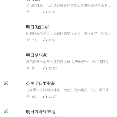
当旧的规则，已无法容纳新的世界汪苏泷以双张全长专辑、二十首巅峰之作，重塑华语乐坛度量衡这趟从万人体育场出发的时代远征，正壮阔燎原汪苏泷双张全长专辑《明日世界 Age Of Romance》 第一幕《明日世界 ACT I》，现已降临明天的流行音乐，该是怎样的呢...
5
1.3万
明日(绕口令)
想想过去的自己，无知时确实很无畏；懂得多了，胆儿也就小了，也能识别和绕开很多陷阱了。是啊，人生并不是一场简单的表演，不需要刻意地张扬和炫耀，能把事情做成才算本事！小心驶得万年船；小心一点，就使得主观不至于出来作乱。
511
1.8万
明日梦想家
微信搜索公众号：项目研究所 每天剖析一个成功项目背后的成功之道，希望给你带来源源不断的项目灵感和对各行各业最新的认知洞察，以及有条理、有逻辑的成功项目思维方式，看别人的成功项目，找自己的财富方向！
93
93.8万
公主明日要登基
古言重生必听高分神作｜大女主无cp爽文 《公主明日要登基》，又名《皇家扶弟魔，重生后我杀疯了》 【前50集免费】【每日8:00更新5集】【欢迎订阅、收藏、转发、点赞，月票投一投】 【加群小助手薇 lizhizhi618 粉丝群收听有奖！一起追剧】 内容简介 上一...
682
21.1万
明日方舟终末地