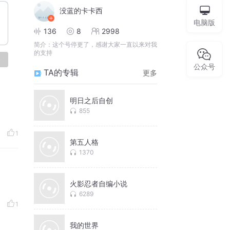
没蓝的卡卡西
电脑版
136
8
2998
简介：
这个号停更了，感谢大家一直以来对我
的支持
论
公众号
TA的专辑
更多
明日之后自创
855
1
第五人格
1370
火影忍者自编小说
6289
1
我的世界