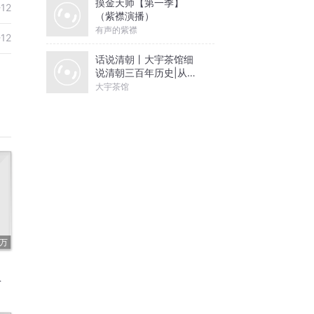
摸金天师【第一季】
-12
（紫襟演播）
有声的紫襟
-12
话说清朝丨大宇茶馆细
说清朝三百年历史|从努
尔哈赤到末代皇帝溥仪|
大宇茶馆
康熙雍正乾隆
3万