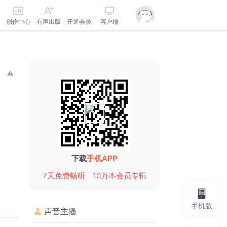
创作中心
有声出版
开通会员
客户端
下载
手机APP
7天免费畅听
10万本会员专辑
手机版
声音主播