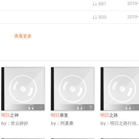
2019
881
2019
900
查看更多
1259
6.8万
33
明日
之神
明日
康复
明日
之路
by：
世云静好
by：
阿夏桑
by：
明日之路行动小组