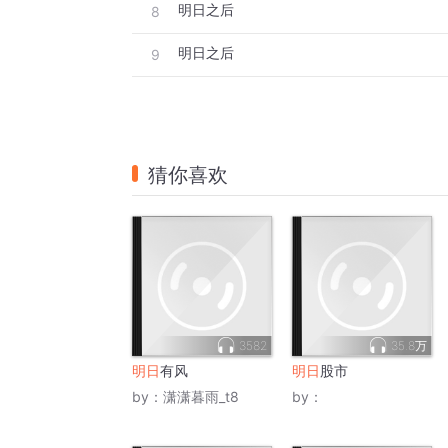
明日之后
8
明日之后
9
猜你喜欢
3582
35.8万
明日
有风
明日
股市
by：
潇潇暮雨_t8
by：