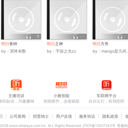
1.5万
975
21
明日
丧钟
明日
之神
明日
方舟
by：
冥终有数
by：
宇宙之光zz
by：
mango是几何的狗
主播培训
小雅智能
车联网平台
兼职副业，兴趣赚钱
智能硬件，连接赋能
自在出行，听我想听
们
公司新闻
招贤纳士
用户反馈
服务协议
隐私政策
2026
www.ximalaya.com lnc. ALL Rights Reserved
沪ICP备13027243号
客服热线