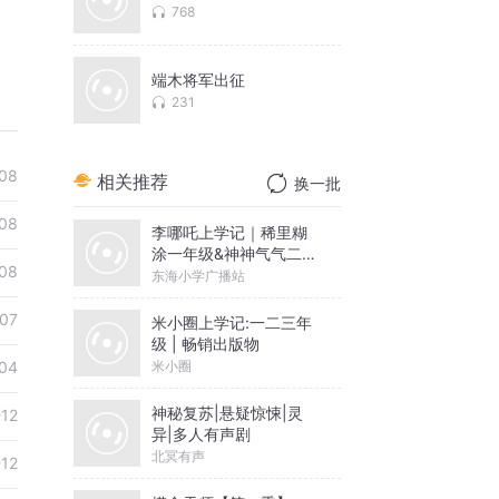
768
端木将军出征
231
08
相关推荐
换一批
08
李哪吒上学记｜稀里糊
涂一年级&神神气气二年
08
级
东海小学广播站
07
米小圈上学记:一二三年
级 | 畅销出版物
米小圈
04
神秘复苏|悬疑惊悚|灵
-12
异|多人有声剧
北冥有声
-12