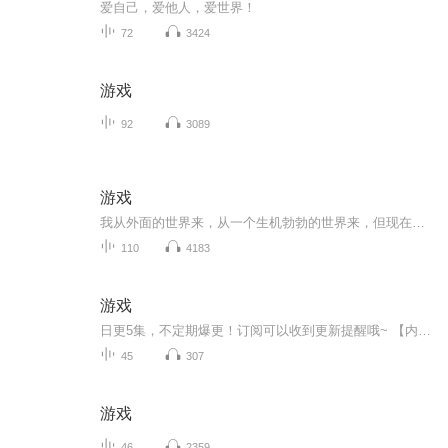
爱自己，爱他人，爱世界！
72
3424
游戏
92
3089
游戏
我从外面的世界来，从一个生机勃勃的世界来，但现在，我活在什么鬼地方？
110
4183
游戏
日更5集，不定期爆更！订阅可以收到更新提醒哦~ 【内容简介】 她已经忘记了这是从哪里掐来的一朵西番莲花，也忘记了为甚么就把它插到了自己的头发上。它不是绢花不是纸花不是假花，这是一朵真花，花瓣很密，红白相间，红是深红，白是雪白。她就在自己...
45
307
游戏
46
2359