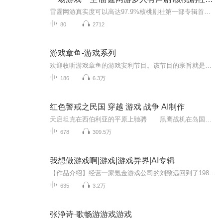
雷霆网游真实度可以高达97.9%核桃剧社第一部专辑首发，欢迎各界大咖订阅、评论，留下您宝贵的意见和想法。大宝贝，评论区等你哦！
80
2712
游戏章鱼-游戏系列
欢迎收听游戏章鱼的游戏安利节目。该节目的宗旨就是为大家安利好玩的游戏。
186
6.3万
红色警戒之民国 穿越 游戏 战争 AI制作
天启坦克在西伯利亚的平原上驰骋 黑鹰战机在岛国上空施虐 乌云在华府上空汇集 西南一颗颗拖着长长尾巴的核弹飞向远方 纽约上空无数的伞花缓缓飘落
678
309.5万
我想做游戏啊|游戏|游戏异界|AI专辑
【作品介绍】经营一家氪金游戏公司的刘致远回到了1985年这个年代没有大家来找茬，宠物连连看，松鼠大作战，电子鸡，口袋精灵，魔法门之英雄无敌，跳舞机，暗黑破坏神，星际争霸，魔兽世界，CS，英雄联盟...一部部经典大作，提前降生刘致远率领汉王朝众人击...
635
3.2万
张浄诗·歌畅游游戏游戏