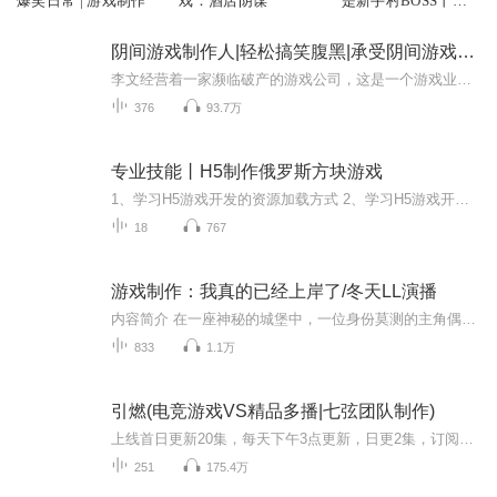
爆笑日常 | 游戏制作
戏：酒店阴谋
是新手村BOSS丨末
世丨求生游戏丨血色
丨AI制作
阴间游戏制作人|轻松搞笑腹黑|承受阴间游戏的洗礼吧
李文经营着一家濒临破产的游戏公司，这是一个游戏业非常发达的世界...知名公司制作的游戏画质堪比现实，每一款大作都是精心雕琢而成的第九艺术。然而，他发现这些游戏都是主角强，敌人弱，无脑横推就可以轻松通关...整个世界竟然没有阴间游戏？这样哪里能...
376
93.7万
专业技能丨H5制作俄罗斯方块游戏
1、学习H5游戏开发的资源加载方式 2、学习H5游戏开发中的声音控制 3、学习H5游戏开发中的键盘控制 4、学习H5游戏开发中的场景暂停与恢复 5、利用面向对象的方式实现多个类似精灵 6、了解一个完整的H5游戏开发过程
18
767
游戏制作：我真的已经上岸了/冬天LL演播
内容简介 在一座神秘的城堡中，一位身份莫测的主角偶遇了一位暗精灵盗贼小姐姐。一场意外的抓捕，将两人命运紧紧相连。游戏以消消乐为核心战斗机制，融合RPG、Galgame元素，创造出独一无二的游戏体验。玩家通过巧妙的宝石连线，不仅决定着暗精灵的命运，...
833
1.1万
引燃(电竞游戏VS精品多播|七弦团队制作)
上线首日更新20集，每天下午3点更新，日更2集，订阅量达到10万，爆更5集，每增加10万，爆更5集，点击量达50万，爆更5集，点击量达100万，爆更10集，点击量每增加100万，爆更10集，更多爆更活动等你解锁，订阅即可秒看每日更新哟！听书送福利！下滑即可查看...
251
175.4万