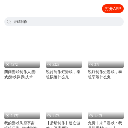
打开APP
游戏制作
4572
5228
3万
阴间游戏制作人|游
说好制作烂游戏，泰
说好制作烂游戏，泰
戏|游戏异界|技术
坦陨落什么鬼
坦陨落什么鬼
流|AI多播
5.4万
1178
1.4万
我的游戏风靡宇宙 |
【后期制作】逃亡游
免费丨末日游戏：我