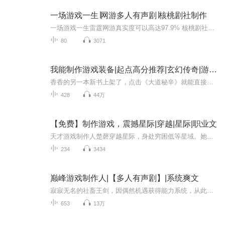
一场游戏一生∣网游多人有声剧∣核桃剧社制作
一场游戏一生雷霆网游真实度可以高达97.9% 核桃剧社第一部专辑首发，欢迎各界大咖订阅、评论，留下您宝贵的意见和想法。大宝贝，评论区等你哦！
80
3071
我能制作游戏装备|起点高分推荐|玄幻传奇|游戏衍生|系统流|爽文
香香的另一本新书上架了，点击《大道秘辛》就能直接传送哦！订阅、点赞、收藏是对香香最大的支持！【内容简介】“游戏人生系统激活成功，请绑定一款游戏，开始您的游戏人生……”“恭喜宿主，抽中游戏【英雄联盟】，英雄模式与装备栏开启，祝您游戏愉快。...
428
44万
【免费】制作游戏，震撼星际|穿越|星际|职业文
天才游戏制作人楚磬穿越星际，身处穷困低等星域。她发现此地游戏发展缓慢，便决定制作智脑游戏。以消消乐为蓝本，融入美食元素，打造《美味消消乐》，开启逆袭之旅。
234
3434
巅峰游戏制作人|【多人有声剧】|系统爽文
寂寂无名的社畜王剑，因偶然机遇获得能力系统，从此在游戏制作界大杀四方，创造出各种新奇爆款游戏，走向人生巅峰！
653
13万