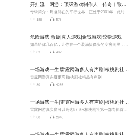
开挂流︳网游：顶级游戏制作人︳传奇︳致敬经典
专辑简介：周凌所在的平行世界，正处于2001年，此时是网络游戏的萌芽期，游戏行业拥有无限潜力！ 他建立自己的游戏公司，将经典游戏带到这个世界：热血传奇，魔兽世界，英雄联盟，绝地求生…… 无数玩家为之痴狂，无数同行为之嫉妒。 天才程序员，精品制作...
188
5万
危险游戏|悬疑|真人游戏|金钱游戏|狡猾游戏
如果给你几百亿，让你在一个装满摄像头的空房间里，生活100天，你愿意吗？这里是大型直播真人秀金钱游戏，参加者一共8名，100天后，所有剩余的玩家将会平分448亿奖金。在这里，你可以通过私人房间内的对讲机，购买大部分物品，购物金额将从奖池余额扣除，...
83
4025
一场游戏一生∣雷霆网游多人有声剧∣核桃剧社制作
雷霆网游真实度极高∣核桃剧社精品有声剧
80
4256
一场游戏一生|雷霆网游多人有声剧|核桃剧社制作
雷霆网游真实度可以高达97.9%核桃剧社第一部专辑首发，欢迎各界大咖订阅、评论，留下您宝贵的意见和想法。大宝贝，评论区等你哦！内容介绍：他，不过是一个公司的小业务员，上班总是迟到，似乎迟到已经冠名在了他的身上。老板从来不看好他，他只能用壮志难...
80
2940
一场游戏一生∣雷霆网游多人有声剧∣核桃剧社制作