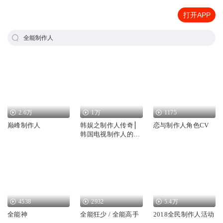
打开APP
全能制作人
2.6万
1万
1175
巅峰制作人
韩娱之制作人传奇 ▏
恋与制作人角色CV
韩国电视制作人的成
长之路
4538
2932
5.4万
全能神
全能狂少 / 全能高手
2018全民制作人活动