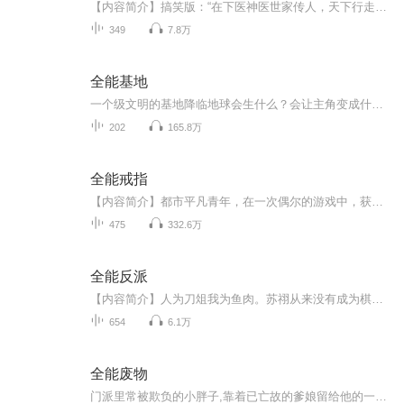
【内容简介】搞笑版：“在下医神医世家传人，天下行走。美女，你最近要有血光之灾啊。”“嗯？”“来一包苏菲弹力贴身吧。”“滚！”文青版：为天地立心，为生民立命，为往圣继绝学，为万世开太平。【作者/主播】作者：平湖秋月主播：靖溪声创【购买须知】...
349
7.8万
全能基地
一个级文明的基地降临地球会生什么？会让主角变成什么职业军火贩子还是跨企业总裁，或者一方霸主呢？
202
165.8万
全能戒指
【内容简介】都市平凡青年，在一次偶尔的游戏中，获取了一枚神奇的戒指。摇身一变，成为了纵横都市的奇人般存在。你说赌石？那个我会，采矿技能能轻松感知原石之内的所有奥秘。你说你得了绝症？没问题，我不但能炼制出，治愈绝症的丹药，还能利用阵法，为...
475
332.6万
全能反派
【内容简介】人为刀俎我为鱼肉。苏祤从来没有成为棋子的觉悟。为了摆脱宿命，他唯有一步步向前。【作者/主播】作者：清澈如墨主播：声画联盟【购买须知】1、本作品为付费有声书，前62集为免费试听，购买成功后，即可收听，可下载重复收听。2、版权归原作者...
654
6.1万
全能废物
门派里常被欺负的小胖子,靠着已亡故的爹娘留给他的一些法宝逆天修行