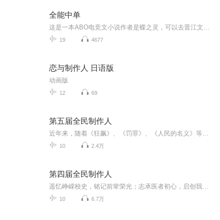
全能中单
这是一本ABO电竞文小说作者是蝶之灵，可以去晋江文学城看完整小说。本人是因为非常喜欢这本书，但是他的作者却没有出版这本书的实体书，所以然后我又非常的喜欢阅读就把它读了出来，如果后续作者有什么不允许的状况，我就会删了这个，但是我还是希望自己会...
19
4677
恋与制作人 日语版
动画版
12
69
第五届全民制作人
近年来，随着《狂飙》、《罚罪》、《人民的名义》等热剧播出，越来越多的年轻人更加从这些影视作品中直面了扫黑除恶及反腐的打击力度之大。黑恶势力是经济社会健康发展的毒瘤，是人民群众深恶痛绝的顽疾，刑一恶而万民悦。为激发学生的创作热情，发散思维...
10
2.4万
第四届全民制作人
遥忆峥嵘校史，铭记前辈荣光；志承医者初心，启创我辈精神。恰逢福建医科大学建校85周年庆，福医学子制作广播节目表达了对学校的衷心祝福，借此机会回忆校史峥嵘岁月，许诺我辈定不负青春未来!
10
6.7万