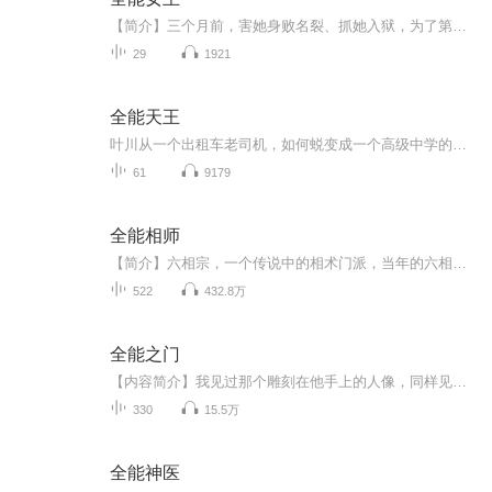
【简介】三个月前，害她身败名裂、抓她入狱，为了第三者要移她心脏的墨总裁回心转意了。 墨总邪魅勾笑，低音炮：“原谅我，钱是你的，墨氏集团是你的，墨太太是你的，我也是你的！” 权谨：“.......” 权谨呵呵，反手就是一耳刮子。...【收听须知】由于音频录制比较慢，如果想快速阅读小说文字版的全部章节，请在微信中搜索公众号【今夜书架】，关注后回复主角名即可阅读全部章节。...
29
1921
全能天王
叶川从一个出租车老司机，如何蜕变成一个高级中学的老师，他是用什么方式，让一群学习上的尖子生，但是专门整蛊老师的熊孩子有所改变？他穷的交不起房租，但是每个月都要去救济孤儿院的孩子，他很有女人缘，但是没有对象，他是个神医，是个顶尖黑客，是个...
61
9179
全能相师
【简介】六相宗，一个传说中的相术门派，当年的六相道人一个人就研究出了六条不一样的相术道路，虽然有许多传承已经失传，但在相术界却是人人敬仰。傅泰，六相宗下面分支门派心相门的弟子，相术天份还没有他的脸来的有名。因为回门派祖地给六相道人上香，...
522
432.8万
全能之门
【内容简介】我见过那个雕刻在他手上的人像，同样见过刻在他心上的人。我见过最干净又最残酷的女人，生于丑恶困于污浊却向往自由渴望爱情，为了爱的人宁愿燃烧自己。我也见过……我编不下去了，没错这就是一个想做厨师却有着顶级歌手天赋但因为系统华丽转...
330
15.5万
全能神医