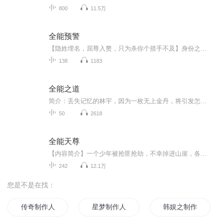
800
11.5万
全能预警
【隐姓埋名，屈尊入赘，只为杀你个措手不及】身份之谜，步步为营，他隐姓埋名，只为那一刻的惊天逆转，复仇将至。情感与计谋交织，他屈尊入赘，暗中布局，一场致命的棋局悄然展开。 一场精心策划的复仇，他等待时机，只为给予最意想不到的致命一击。
138
1183
全能之道
简介：丢失记忆的林宇，因为一枚无上金丹，将引发怎样的传奇？全新的修仙背景，全新的力量体系，每一次探索，都将是全新的大陆。实际上，这是一个讲述一位平凡少年，因为机遇，开始一段最现代化修真之旅的故事。而这个快要毁灭的世界，究竟藏着怎样的惊天...
50
2618
全能天尊
【内容简介】一个少年被抢匪抢劫，不幸掉进山崖，各种奇遇接连不断，同时又是七位天尊的继承人，其中忍者，阴阳师，血族，异能者，天使逐一出场，他以高超的修为，在各界都创了奇迹。在七界也玩出了响当当名声，让人闻风丧胆，闻其名便为之胆战。【作者/主...
242
12.1万
您是不是在找：
传奇制作人
星梦制作人
韩娱之制作人传奇