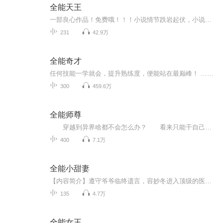
全能天王
一部良心作品！免费哦！！！小说情节跌岩起伏，小说角色活灵活现，紧扣事件脉搏，高品质音频！！绝对震撼您的心灵。欢迎您的关注和订阅。。如果喜欢请给作品点赞，点赞，点赞，点赞啊！更希望您将喜欢的节目分享给小伙伴一起来享受！！所有专辑免费，免费，免费！重要的事情说三遍！说三遍！说三遍！说三遍！请做个优雅的动作，，小手点击分享出去吧！小手点击分享出去吧！小手点击分享出去吧！小手点击分享出去吧！小手点击分享出去吧！
231
42.9万
全能奇才
任何技能一学就会，提升熟练度，便能站在最巅峰！ …… 他是世界厨师联合会名誉主席，拥有全球厨神美誉。 他是继贝多芬、莫扎特之后，最伟大的作曲家、钢琴家、指挥家。 他是地下车神、拳神、赌神…… 同时他还是金融巨子、商界巨擘、格斗天王…… 一个拥...
300
459.6万
全能师尊
穿越到异界啥都不会怎么办？ 看来只能干自己的老本行当老师了。 我叫方白，有个系统，什么都会一点点。 学生：老师，你会啥？...
400
7.1万
全能小甜妻
【内容简介】遵守爷爷临终遗言，容妙冬进入顶级的医疗大学，高超的家传绝学，迎接她是各种各样的冒险之路，百慕大时空之门，神秘的修真门派一个接着一个考验着她的喜怒哀乐。【作者/主播简介】作者：莲宝，网络小说作家。主播：米花花【购买须知】1、本作...
135
4.7万
全能女王