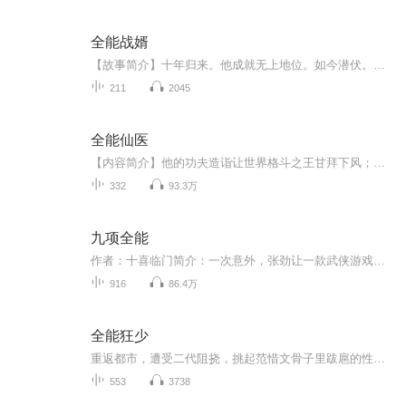
全能战婿
【故事简介】十年归来。他成就无上地位。如今潜伏。只为保护佳人。他目视着她：“放心，昔日你所受委屈，今日我都会替你加倍讨回。”【作者/主播简介】作者：潜光主播：锋言疯语【购买须知】1、本作品为付费有声书，前46集为免费试听，购买成功后，即可收...
211
2045
全能仙医
【内容简介】他的功夫造诣让世界格斗之王甘拜下风；他的无双医术让全球权贵富豪趋之若鹜；他所表演的魔术让所有魔术迷誉为神迹；他所弹奏的乐曲让全世界乐迷为之疯狂！除此之外，琴棋书画、赌石鉴宝、赛车赌术、破案抓贼……没有什么是他办不到的，他就是...
332
93.3万
九项全能
作者：十喜临门简介：一次意外，张劲让一款武侠游戏上了身。从此之后，张劲变的全能起来。 厨艺、医术、养殖、种植……这不过是副职业技能； 飞檐走壁、杀人越货……这才是咱的专业； 至于为啥说是九项全能而不是大满贯的十项全能？ 张劲这样回答，“生孩子的事情还是留给女人去做吧！ ———————————————————————————————— 轻松是主菜，血腥只是佐餐；悠闲是主调，紧张只是插曲；
916
86.4万
全能狂少
重返都市，遭受二代阻挠，挑起范惜文骨子里跋扈的性格，从此一发不可收拾。林子大了什么鸟都有，世人欺我，且看我霸天下图四方。手握大权掌天下，天下棋局归我有。翻手为云覆手为雨 天下棋局执子一方~
553
3738