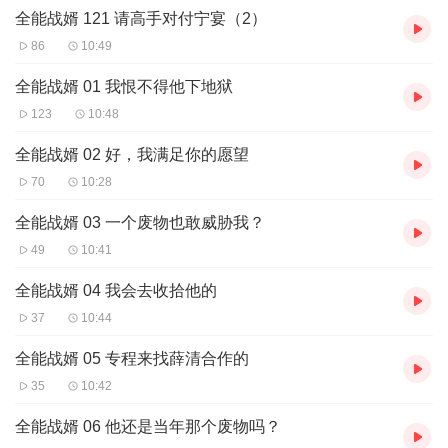
全能战婿 121 请高手对付宁宴（2）
台传播，违者将追究其法律责任。
3、如在充值／购买环节遇到问题，您可通过页面右上方按钮，将页
86
10:49
面分享至微信内使用微信支付完成购买。
4、在购买过程中，如果您有任何问题，可以按以下步骤咨询在线客
全能战婿 01 我恨不得他下地狱
服：
123
10:48
第一步：您可在喜马拉雅APP【账号-联系客服】中咨询在线客服；
第二步：如果您无法联系上APP内在线客服，可关注【喜马拉雅
全能战婿 02 好，我满足你的愿望
APP】公众号，通过下方菜单栏里【我的-在线客服】咨询在线客
70
10:28
服；
第三步：如果在线客服都未取得联系，也可拨打客服电话：400-
全能战婿 03 一个废物也敢威胁我？
838-5616
49
10:41
全能战婿 04 我会去收拾他的
37
10:44
全能战婿 05 专程来找薛清合作的
35
10:42
全能战婿 06 他还是当年那个废物吗？