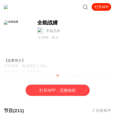
打开APP
全能战婿
不知几许
2045
11
【故事简介】
十年归来。他成就无上地位。
如今潜伏。只为保护佳人。
他目视着她：“放心，昔日你所受委屈，今日我都会替你加倍讨回。”
【作者/主播简介】
作者：潜光
打
开
A
P
P，完整收听
主播：锋言疯语
【购买须知】
1、本作品为付费有声书，前46集为免费试听，购买成功后，即可收
听，可下载重复收听。
节目(211)
切换顺序
2、版权归原作者所有，严禁翻录成任何形式，严禁在任何第三方平