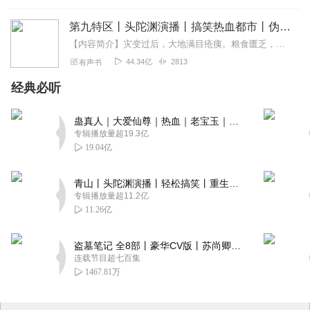
第九特区丨头陀渊演播丨搞笑热血都市丨伪戒丨VIP免费多人有声剧
【内容简介】灾变过后，大地满目疮痍。粮食匮乏，资源紧俏，局势混乱……一位从待规划区杀出来的青年，背对着漫天黄沙，孤身来到九区谋生，却不曾想偶然结识三五好友，一念...
44.34亿
2813
有声书
经典必听
蛊真人｜大爱仙尊｜热血｜老宝玉｜多人VIP免费有声剧
专辑播放量超19.3亿
19.04亿
青山丨头陀渊演播丨轻松搞笑丨重生穿越丨古代权谋丨VIP免费 | 多人有声剧
专辑播放量超11.2亿
11.26亿
盗墓笔记 全8部丨豪华CV版丨苏尚卿&边江 领衔 多人有声剧丨冠声文化丨南派三叔
连载节目超七百集
1467.81万