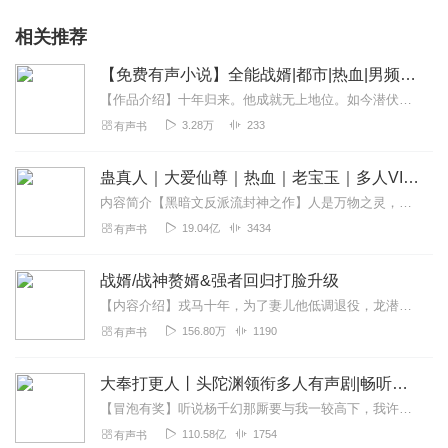
相关推荐
【免费有声小说】全能战婿|都市|热血|男频小说|强者回归AI专辑
【作品介绍】十年归来。他成就无上地位。如今潜伏。只为保护佳人。他目视着她：“放心，昔日你所受委屈，今日我都会替你加倍讨回。”【作者】潜光
3.28万
233
有声书
蛊真人｜大爱仙尊｜热血｜老宝玉｜多人VIP免费有声剧
内容简介【黑暗文反派流封神之作】人是万物之灵，蛊是天地真精。一个穿越者不断重生的故事。一个养蛊、炼蛊、用蛊的奇特世界。配音组（男角色）老宝玉旁白...
19.04亿
3434
有声书
战婿/战神赘婿&强者回归打脸升级
【内容介绍】戎马十年，为了妻儿他低调退役，龙潜都市，却成了大家眼中的极品废物！他沉默不语，转身离开。一小时后，秦家大门被围的水泄不通，竟是各行各业的顶级富豪，包...
156.80万
1190
有声书
大奉打更人丨头陀渊领衔多人有声剧|畅听全集|王鹤棣、田曦薇主演影视剧原著|卖报小郎君
【冒泡有奖】听说杨千幻那厮要与我一较高下，我许七安要开始装叉了！快进入声音播放页戳下方输入框，冒个泡偷偷告诉我，我要用哪些诗词才能胜过他？说得好的，有赏！202...
110.58亿
1754
有声书