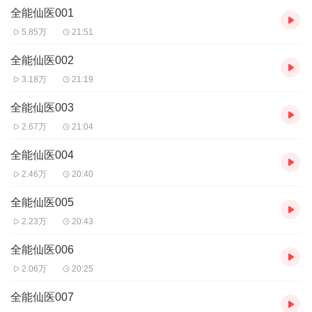
全能仙医001
主播：傅小声
5.85万
21:51
【购买须知】
1、本作品为付费有声书，前64集为免费试听，购买成功后，即可收
全能仙医002
听，可下载重复收听。
3.18万
21:19
2、版权归原作者所有，严禁翻录成任何形式，严禁在任何第三方平
台传播，违者将追究其法律责任。
全能仙医003
3、如在充值/购买环节遇到问题，可以通过页面右上方按钮，分享至
2.67万
21:04
微信内使用微信支付完成购买。
4、在购买过程中，如果你有任何问题，可以在微信搜索公众号
全能仙医004
【bestxmly】或搜索【喜马拉雅付费精品】来随时咨询问题，也可
2.46万
20:40
以拨打客服电话：4008385616或者0514-82395846。
全能仙医005
2.23万
20:43
全能仙医006
2.06万
20:25
全能仙医007