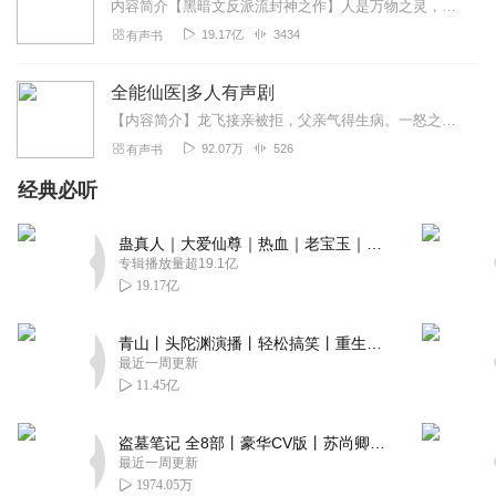
内容简介【黑暗文反派流封神之作】人是万物之灵，蛊是天地真精。一个穿越者不断重生的故事。一个养蛊、炼蛊、用蛊的奇特世界。配音组（男角色）老宝玉旁白...
19.17亿
3434
有声书
全能仙医|多人有声剧
【内容简介】龙飞接亲被拒，父亲气得生病。一怒之下退婚，获得了仙医传承。他左手神针济世救人，右手神剑锄强扶弱。他气吞山河，脚踏七星，君临天下，霸绝天地。【作者...
92.07万
526
有声书
经典必听
蛊真人｜大爱仙尊｜热血｜老宝玉｜多人VIP免费有声剧
专辑播放量超19.1亿
19.17亿
青山丨头陀渊演播丨轻松搞笑丨重生穿越丨古代权谋丨VIP免费 | 多人有声剧
最近一周更新
11.45亿
盗墓笔记 全8部丨豪华CV版丨苏尚卿&边江 领衔 多人有声剧丨冠声文化丨南派三叔
最近一周更新
1974.05万