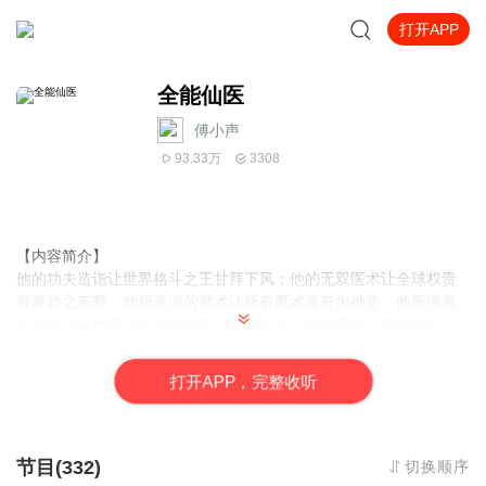
打开APP
全能仙医
傅小声
93.33万
3308
【内容简介】
他的功夫造诣让世界格斗之王甘拜下风；他的无双医术让全球权贵
富豪趋之若鹜；他所表演的魔术让所有魔术迷誉为神迹；他所弹奏
的乐曲让全世界乐迷为之疯狂！除此之外，琴棋书画、赌石鉴宝、
赛车赌术、破案抓贼……没有什么是他办不到的，他就是凌驾于所
有天才之上的全能仙医！一个受尽别人白眼的大学实习生，在一次
打
开
A
P
P，完整收听
意外之中，获得了上古修真秘法，从此走上了一条波澜长阔的传奇
之路！
【作者/主播简介】
节目(332)
切换顺序
作者：谋逆，网络小说作家。