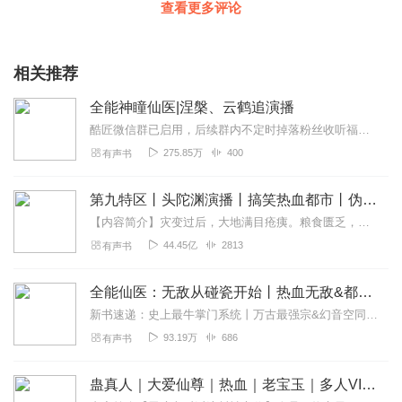
查看更多评论
相关推荐
全能神瞳仙医|涅槃、云鹤追演播
酷匠微信群已启用，后续群内不定时掉落粉丝收听福利，欢迎各位小耳朵进群哦~加V：cyy922222每天早上九点半更新2集，不定时加更！【简介】苏铭一觉醒来，发现...
275.85万
400
有声书
第九特区丨头陀渊演播丨搞笑热血都市丨伪戒丨VIP免费多人有声剧
【内容简介】灾变过后，大地满目疮痍。粮食匮乏，资源紧俏，局势混乱……一位从待规划区杀出来的青年，背对着漫天黄沙，孤身来到九区谋生，却不曾想偶然结识三五好友，一念...
44.45亿
2813
有声书
全能仙医：无敌从碰瓷开始丨热血无敌&都市异能丨日常开车&精品多人有声剧
新书速递：史上最牛掌门系统丨万古最强宗&幻音空同类型丨搞笑&腹黑&无厘头&玄幻修仙_全集免费在线阅读收听下载-喜马拉雅(ximalaya.com)诸天小师...
93.19万
686
有声书
蛊真人｜大爱仙尊｜热血｜老宝玉｜多人VIP免费有声剧