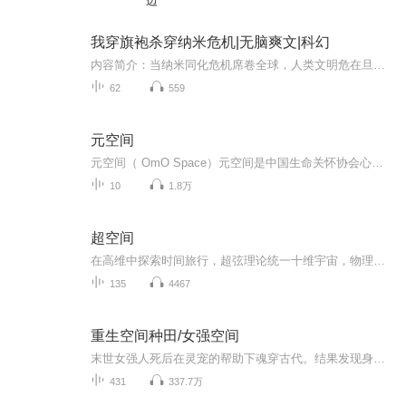
边
我穿旗袍杀穿纳米危机|无脑爽文|科幻
内容简介：当纳米同化危机席卷全球，人类文明危在旦夕。 吉天，一个被选中的天选之人，身穿纳米旗袍，为了寻找记忆，独自踏上了对抗全球七大节点的征程。 从太平洋的机械鲸群，到亚马逊的植物神经网络；从喜马拉雅的量子转经筒，到北极冰盖下的外星遗迹—...
62
559
元空间
元空间（ OmO Space）元空间是中国生命关怀协会心灵呵护工作委员会指导，北京十方缘公益基金会、海南省金融促进会丝路女性儿童关爱计划联合倡导发起的公益项目。生命关怀云大学、社创文化发展、社会创新园、童府妈妈学社、境心冥想、大音世界、全维精神健康中心等多家机构个人友情共创（持续邀请更多机构和个人持续加入）理念践行慈孝文化，爱与陪伴回归元初，元力觉醒，元创未来……基础设置1实体空间，包括；元空间logo+灯/蜡烛+ 蒲团/瑜伽垫2虚拟网络空间：音频视频文字合心项目每日9点，点亮心灯，祝福家庭，祝福世界！早晚30分钟的身心整体系统健康的共修（多个平台提供免费音视频）倡导项目笑笑与抱抱1每日早晚9点，安心同在，“微笑三分钟”（早上与团队，晚上与家人）理念我微笑，世界微笑微笑手式类似OK，拇指食指扁平一些2每日“三个抱抱”（出门、回家、晚安）全身心觉知同在的拥抱，至少做到一个同频呼吸，再松开抱抱手式：双手叠加与胸口，一起同频呼吸支持项目生命·关系系列讲座生与死的艺术沙龙生命关怀云大学内容
10
1.8万
超空间
在高维中探索时间旅行，超弦理论统一十维宇宙，物理学定律将在高维中得到简化！超空间理论认为：我们的宇宙存在于四维时空以外的更高维度；它预言了超空间的精确维度是十维；它可以将所有已知的自然力统一起来；它可以计算时空曲率及打开虫洞所需的精确能...
135
4467
重生空间种田/女强空间
末世女强人死后在灵宠的帮助下魂穿古代。结果发现身份是丫鬟这怎么行，咱得赶紧回家。回家后发现极品又多又狠，忍无可忍好带着两个弟弟另过。什么弟弟天赋好要上学堂？不怕，咱卖香皂，种地，钱还不乖乖的到口袋里来。卖个香皂方子确得知皇上要选秀？好吧...
431
337.7万