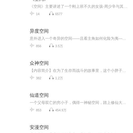
《空间》主要讲述了一个刚上班不久的女孩-周少辛与其闺蜜-温宛宜在周少辛居所所遇到的一系列令人毛骨悚然的故事，进一步阐述了闺蜜温宛宜与E空间琪琪的奇异关系，男主查【zha】寻的出现更是添加了其恐怖元素。短篇小说《空间》原著链接：https://www.aiwen...
14
6577
异度空间
意外进入一个奇异的空间——且看主角如何化险为夷——且创造奇迹——
856
3.5万
众神空间
【内容简介】在为了生存而战斗的故事里，这个小胖子的选择却是泡妞；在所有人都为了生存而提高自己的实力，这个死胖子却是为了偷窥而提高实力；在所有目光都集中在各个故事中的强者身上时，这个大色狼却把目光集中在各个故事的美女主角身上；蜀山、寻秦、...
382
1.2万
仙道空间
一个父母双亡的穷小子，偶得一神秘空间，踏上修仙大道，从此种灵草，炼仙丹，开商铺，练军阵，建立仙国…… 本文为修仙种田，凡人流，不种马。
853
454.9万
安漫空间