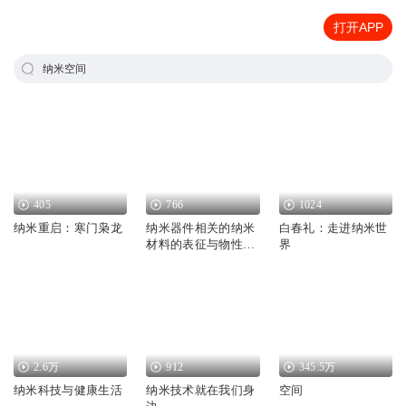
打开APP
纳米空间
405
766
1024
纳米重启：寒门枭龙
纳米器件相关的纳米
白春礼：走进纳米世
材料的表征与物性研
界
究 北大陈清
2.6万
912
345.5万
纳米科技与健康生活
纳米技术就在我们身
空间