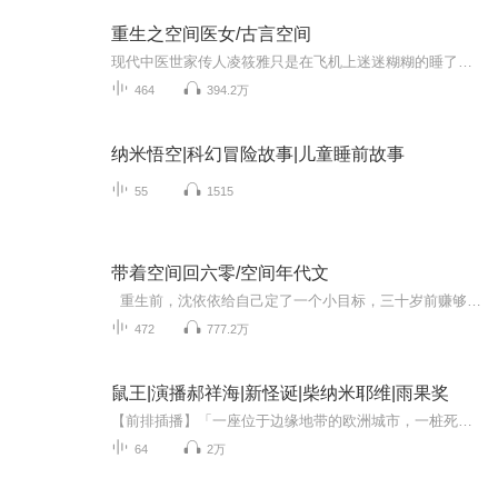
重生之空间医女/古言空间
现代中医世家传人凌筱雅只是在飞机上迷迷糊糊的睡了一觉。醒来之后，竟然成为大梁朝被人一巴掌扇死的悲催小农女。 秀才爹爹早逝，娘亲病弱，姐姐弟弟都是软柿子，任人打来任人骂。 一家子挤在一个破陋不堪的小屋，极品亲戚见天儿的欺负人！ 丫丫...
464
394.2万
纳米悟空|科幻冒险故事|儿童睡前故事
55
1515
带着空间回六零/空间年代文
重生前，沈依依给自己定了一个小目标，三十岁前赚够一百万，然后嫁一个好男人。 重生后，沈依依给自己定了一个大目标：她要吃饱饭，然后发家致富奔小康。 当然，重活一世肯定不能白活。
472
777.2万
鼠王|演播郝祥海|新怪诞|柴纳米耶维|雨果奖
【前排插播】「一座位于边缘地带的欧洲城市，一桩死者为神秘女人的谋杀案。」柴纳·米耶维另一代表作，2010年雨果奖获奖长篇《城与城》有声书近日上线！立即试听吧！柴纳·米耶维（China Miéville）代表作品：《鼠王》、《帕迪杜街车站》、《伤痕》、《伪...
64
2万