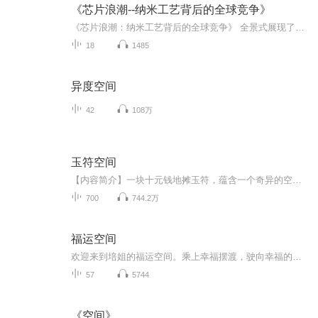
《芯片浪潮--纳米工艺背后的全球竞争》
《芯片浪潮：纳米工艺背后的全球竞争》 全景式展现了芯片行业关键的几十年发展历程，以台积电、联华电子、三星、英特尔等关键企业的发展为线索，铺陈出整个行业的发展脉络。
18
1485
异度空间
42
108万
玉符空间
【内容简介】一块十元钱地摊玉符，蕴含一个奇异的空间一个平方公里的小岛，一株奇异非常的小树一次瑰异绮丽的际遇，一场波澜壮阔的人生。【作者/主播简介】作者：火爆天帝，网络小说作家。主播：夜语生梵【购买须知】1、本作品为付费有声书，前100集为免费...
700
744.2万
福运空间
欢迎来到培姐的福运空间。乘上幸福摆渡，驶向幸福的彼岸。
57
5744
《空间》