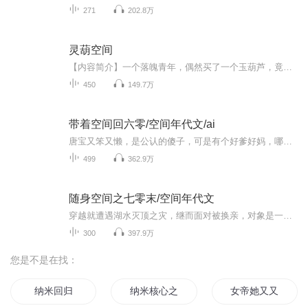
271
202.8万
灵葫空间
【内容简介】一个落魄青年，偶然买了一个玉葫芦，竟然进入到一个神奇空间，异能、法宝、妖精、金钱应有尽有，通过抽奖，通通可以获得。有了金钱和能力，自然不会再给别人打工，而是要自己创业，开公司、办实业。不过这些奖励看着都这么熟悉呢？【作者/主播...
450
149.7万
带着空间回六零/空间年代文/ai
唐宝又笨又懒，是公认的傻子，可是有个好爹好妈，哪怕是在缺衣少食的六零年代也被养的白白胖胖的。 本想着嫁人后继续过懒散的小日子，却发现嫁人后还要上学，和自己预想的悠闲日子一点也不一样。 在线急等：能不能离婚继续回家做米虫？
499
362.9万
随身空间之七零末/空间年代文
穿越就遭遇湖水灭顶之灾，继而面对被换亲，对象是一个又邋遢又驼背的老汉？玛蛋，这是让她撕的节奏？某兵哥：咱媳妇儿，真威武霸气！PS：本文有空间略带奇幻、穿越重生只有女主一个
300
397.9万
您是不是在找：
纳米回归
纳米核心之黑暗之神
女帝她又又又想纳