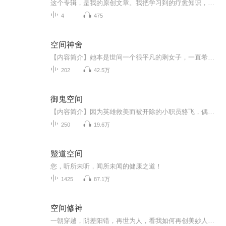
这个专辑，是我的原创文章。我把学习到的疗愈知识，应用时的经验，以及对生命的理解和感悟，写出来与大家分享。如果对你有些许启发，欢迎给我留言。感谢你的关注！
4
475
空间神舍
【内容简介】她本是世间一个很平凡的剩女子，一直希望努力挣钱带领家人共享幸福生活。每天像个蝼蚁一样战战兢兢小心翼翼地勤劳工作求生存。一天，失业的她因一时的失意而难得地管了件闲事，大难不死的她迎来了后福——拥有一间神奇的小木屋……实现了她最...
202
42.5万
御鬼空间
【内容简介】因为英雄救美而被开除的小职员骆飞，偶然的情况下得到了能够学习所有鬼魂技能的御鬼空间。于是，他的人生开始变得牛B起来……裸死的美女教师，从小就崇拜的武林大豪，精通赌技的影视人物，各种各样的鬼魂都被一一召唤出来，什么，完成鬼魂发布...
250
19.6万
毉道空间
您，听所未听，闻所未闻的健康之道！
1425
87.1万
空间修神
一朝穿越，阴差阳错，再世为人，看我如何再创美妙人生。