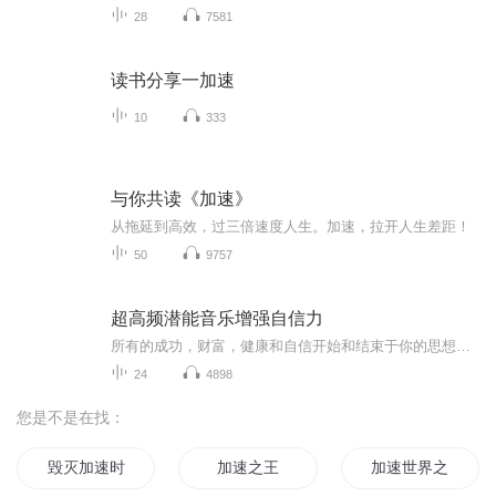
28
7581
读书分享一加速
10
333
与你共读《加速》
从拖延到高效，过三倍速度人生。加速，拉开人生差距！
50
9757
超高频潜能音乐增强自信力
所有的成功，财富，健康和自信开始和结束于你的思想。而你的思想其实就是一群信念的组合；而信念是经由不断反复的自我确认而产生的。想要改变，就必须先改变自己的信念，尤其是那些隐藏在自己心中最深层的信念。1994386131...
24
4898
您是不是在找：
毁灭加速时
加速之王
加速世界之星环之