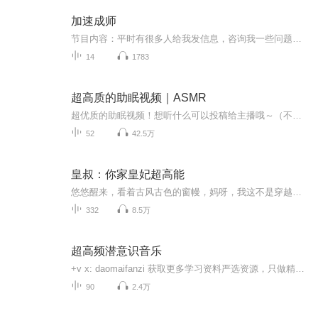
加速成师
节目内容：平时有很多人给我发信息，咨询我一些问题，包括一些感情类的。家庭如何跟父母相处，自己的学习规划，职业发展生涯发展，如何跟学校同事，校长副校长教导主任教科室主任各个部门领导之间的沟通？如何处理好同学科老师之间的人际关系？各种各样的...
14
1783
超高质的助眠视频｜ASMR
超优质的助眠视频！想听什么可以投稿给主播哦～（不定时更新，有时候忙就可能暂时停更，见谅）你的催更是主播更新的动力～(￣▽￣~)
52
42.5万
皇叔：你家皇妃超高能
悠悠醒来，看着古风古色的窗幔，妈呀，我这不是穿越了吧…… 丫鬟:老爷！老爷！小姐醒了 将军沈飞:罚你闭门思过，抄（三纲五常） 厚厚的胭脂，绿色眼影，猴子屁股脸，红红大嘴唇的丑女沈南烟会见前来退婚的太子司徒烊。 清平王凤洛尘:“”强扭的瓜不甜！太...
332
8.5万
超高频潜意识音乐
+v x: daomaifanzi 获取更多学习资料严选资源，只做精品满足你全部的学习需求预计为你节省10000+小时搜集整理资料时间精心查寻并整合优质资源，资源分类清晰，只挑选最精致的资源给你。网课类：小学所有课程（幼儿~六年级）、初中所有课程（初一~初三）、...
90
2.4万