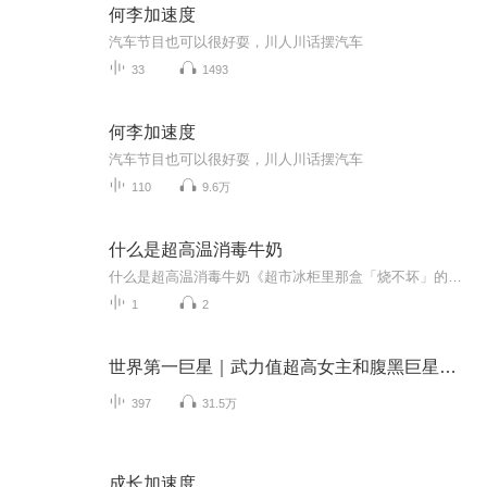
何李加速度
汽车节目也可以很好耍，川人川话摆汽车
33
1493
何李加速度
汽车节目也可以很好耍，川人川话摆汽车
110
9.6万
什么是超高温消毒牛奶
什么是超高温消毒牛奶《超市冰柜里那盒「烧不坏」的牛奶，到底藏着什么玄机？》 凌晨三点的便利店冰柜前，你盯着两盒牛奶陷入沉思：一盒写着"巴氏杀菌"，一盒印着"超高温消毒"，价格相差三块钱。就像选择"脆脆鲨"还是"代可可脂"巧克力，这个看似简单的...
1
2
世界第一巨星｜武力值超高女主和腹黑巨星｜爆笑多播
397
31.5万
成长加速度