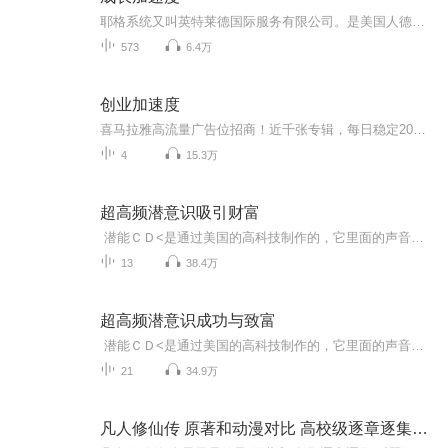
耶格系统又叫英特莱德国际服务有限公司。是美国人德士特·耶格创建的。它是一家著名的全球性咨询及教育培训机构，专门研究在信息化时代，人们应如何正确的思考和如何创业，为希望创业的家庭和个人提供2-5年的事业规划及咨询服务。这是一个百万富翁的联合企...
573
6.4万
创业加速度
喜马拉雅高流量广告位招商！近千张专辑，每日稳定20万以上的真实流量，让你的广告信息每日曝光20W+ 。懂行的、有实力的、有需求的欢迎来聊。微信请加：kefu168999（请注明意向）
4
15.3万
超高频潜意识吸引财富
潜能ＣＤ<是通过美国的高科技制作的，它里面的声音只有正常声音的十分之一，一般情况下是听不到的．我们一般在家里或办公室里面都是２４小时循环播放，因为听潜能ＣＤ的效果跟我们重复的次数有最直接的关系！！！超高能潜意识 超高能潜意识CD作用：超高能潜意识CD中隐藏着无数的积极正面词句，混合在音乐或自然声中，即使你无法清楚的听见词句，但是确认词句直接从你耳朵进入你潜意识之中，不经由你的意识分析，替换负面信念，输入有助于你的正面确认词句，改变你心中的信念，改变你的人生。
13
38.4万
超高频潜意识成功与致富
潜能ＣＤ<是通过美国的高科技制作的，它里面的声音只有正常声音的十分之一，一般情况下是听不到的．我们一般在家里或办公室里面都是２４小时循环播放，因为听潜能ＣＤ的效果跟我们重复的次数有最直接的关系！！！超高能潜意识 超高能潜意识CD作用：超高能潜意识CD中隐藏着无数的积极正面词句，混合在音乐或自然声中，即使你无法清楚的听见词句，但是确认词句直接从你耳朵进入你潜意识之中，不经由你的意识分析，替换负面信念，输入有助于你的正面确认词句，改变你心中的信念，改变你的人生。
21
34.9万
凡人修仙传 原著和动漫对比 高校级逐章逐集对照解读