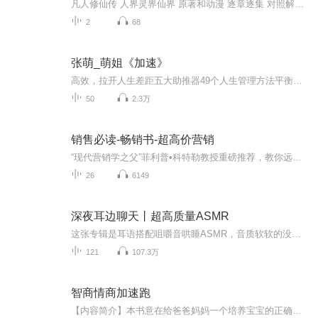
凡人修仙传 人界灵界仙界 原著和动漫 逐章逐集 对照解读凡人修仙传 原著和动漫对比 高校级逐章逐集对照解读
2
68
张萌_萌姐《加速》
高效，拉开人生差距五大助推器49个人生管理方法平衡工作生活洞察未来风险快速实现自我迭代
50
2.3万
销售必读-畅销书-超高价营销
“现代营销学之父”菲利普•科特勒教授重磅推荐，教你远离价格战，晋升行业领袖的营销兵法。...
26
6149
深夜耳边聊天丨超高质量ASMR
这张专辑是耳语搭配咀嚼音哄睡ASMR，音质软软的没有刺耳杂音。纯咀嚼无人声版在另一个专辑，不喜欢耳语的宝宝可以订阅另一个哦。很开心被大家喜欢，也希望大家一直喜欢。
121
107.3万
智商情商加速跑
【内容简介】本书意在给爸爸妈妈一个培养宝宝的正确方案，走出教育误区。 详实呈现宝宝各个阶段的“智能发育规律”，贴心提示“培养注意事项 ”。详细解答爸爸妈妈栽培宝宝时所遇到的各类问题，提醒您所忽略的细节，纠正您习惯的错误。本书文字通俗易懂，...