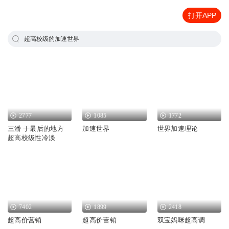
打开APP
超高校级的加速世界
2777
1085
1772
三潘 于最后的地方
加速世界
世界加速理论
超高校级性冷淡
7402
1899
2418
超高价营销
超高价营销
双宝妈咪超高调