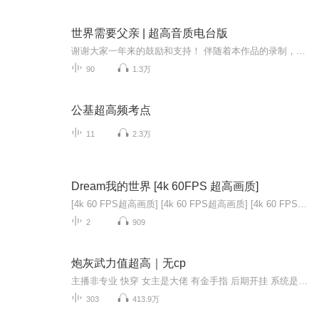
世界需要父亲 | 超高音质电台版
谢谢大家一年来的鼓励和支持！ 伴随着本作品的录制，促成了我与版权方的合作，获得正式授权合作，录制了本书的更新升级版《做个真父亲》，并在北京朵多教育学院官方正式上架，欢迎大家支持正版作品。本作品到这里将完结不再更新，做个真父亲，从支持正版开始哈。可以扫码从这里进入，了解正式完全版信息。以乐思创在家学 · 公益朗读分享《世界需要父亲》高音质电台播读版...
90
1.3万
公基超高频考点
11
2.3万
Dream我的世界 [4k 60FPS 超高画质]
[4k 60 FPS超高画质] [4k 60 FPS超高画质] [4k 60 FPS超高画质] [4k 60 FPS超高画质]这里是【Dream官方搬运】，为你带来那位传说中的绿衣神衹——Dream的每一场史诗级直播精华！ 高燃PVP: 见证神级预判与走位，感受心跳加速的极限对决！ 史诗级速通: 看他...
2
909
炮灰武力值超高｜无cp
主播非专业 快穿 女主是大佬 有金手指 后期开挂 系统是个小可爱 小说名字文案有说
303
413.9万