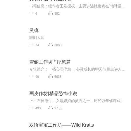
书籍信息：经作者王君授权，主要讲述她发表在“地球扬升”和“地球任务”公众号上的灵魂伴侣、双生灵魂相关文章。内容重点：灵魂伴侣和双生灵魂的共同特征和区别主播介绍：喜马拉雅主播昕秦推荐人群：在情感、两性关系中的人们
6
982
灵魂
雕刻大师
74
3086
雪俪工作坊 * 疗愈篇
专辑简介：一档心理疗愈 ，心灵成长的聊天节目主讲人：雪俪老师 高级心理咨询师 高级艺术疗愈师 多维意象导师 国学读书会创始人 资深教育工作者心理咨询：家庭教育 亲子教育 情感咨询 情绪疏导 学前幼儿良好习惯养成教育等座右铭：愿我们活成一道光，相信...
99
5638
画皮作坊|精品恐怖小说
上古石神浮生，女娲娘娘的灵石之一，历经万年修炼成神，是女娲最钟爱的弟子。他奉女娲娘娘之命镇守寒冰地狱，管治万妖。起初浮生无法理解小唯口中的人世情爱，在好奇心的驱使和小唯多次引诱之下，他与小唯立下赌约，若小唯无法得到王英的爱，便要随浮生回...
493
2.1万
双语宝宝工作坊——Wild Kratts