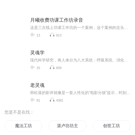
月曦收费功课工作坊录音
这是三次线上功课工作坊的一个案例，这个案例的念头是：他/她要看着我讲话，否则我不如别人。弥补了一念之转上没有的案例，也是我们常常会出现的潜在念头。我虽然有场景，但觉得压力不大，可是随着功课的进行，我却发现了压力不大下面的不自在，和同事竞争关注度，内心不安的时刻，不进行爆米花，我是不会做这个功课的，感谢大家从内心深处出来的答案，对我的启发。（月曦）今天的线上工作坊很有收获，大家一起做功课可以互相启发，从别人的例子中发现自己的例子，走的更加深入。当别人讲同一个念头带来的困扰时，我...
13
813
灵魂学
现代科学研究，将人体分为八大系统：呼吸系统、消化系统、运动系统、神经系统、循环系统、内分泌系统、生殖系统和泌尿系统，这些系统之间互相联系、互相制约，共同形成人的全部生命活动。除了这些组成人体的硬件部分外，还需要进行思想和发布言行动作命令...
15
609
老灵魂
韩松落的影评就像是一套人性化的“电影分级”提示，时刻帮助现实中的每一个其实并不那么“内心强大”的我们，理解电影本身，并且借助电影观察人生，借助电影窥探时事，表达个人与电影的亲密接触。《为了报仇看电影》的首部作品于2010年由上海三联书店出版...
81
4381
您是不是在找：
魔法工坊
湛卢坊坊主
创世工坊