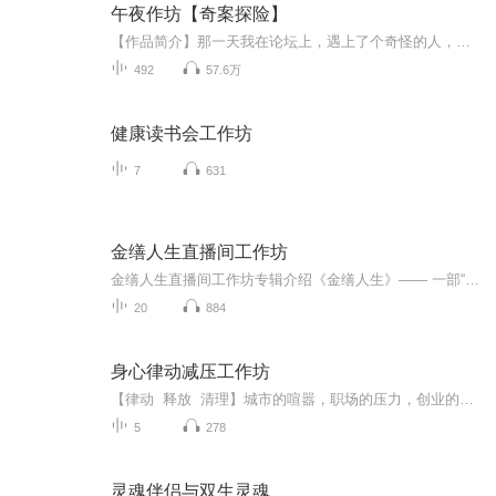
午夜作坊【奇案探险】
【作品简介】那一天我在论坛上，遇上了个奇怪的人，我抱着好奇的心态去挑衅他，没想到却惹下了弥天大祸……【作者及主播】...
492
57.6万
健康读书会工作坊
7
631
金缮人生直播间工作坊
金缮人生直播间工作坊专辑介绍《金缮人生》—— 一部“在修复中创造”的生命实践典藏由私董会教练正勤之声凝练出品。本专辑首次将东方“金缮”修复美学，与西方经典创富课程 Money & You 的核心理念深度交融，构建出一套独特的“生命价值创造系统”。我们...
20
884
身心律动减压工作坊
【律动 释放 清理】城市的喧嚣，职场的压力，创业的紧张，忙碌的工作节奏，让我们忘记了呼吸，忘记了平静！长期的压力，让身思维固化，身体酸麻胀痛、僵硬、麻木，免疫力下降，情绪障碍、失眠！呼吸可以调节情绪；律动让我们释放压力！当律动与呼吸碰...
5
278
灵魂伴侣与双生灵魂