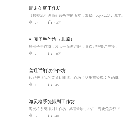
周末创富工作坊
（想交流和进我们读书群的听友，加薇meqxx123，请注明是通过什么途径了解到的播音）财务自由是一种观念、一粒种子！种下这个自由的种子，还需要辛勤耕耘，才能开花结果！每天5分钟，施肥浇水，像园丁一样精心呵护你的梦想后花园吧！欢迎没有在薇心学习群的...
721
2.3万
桂圆子手作坊（非原）
桂圆子手作坊，和我一起做泥吧，喜欢记得关注主播，主播爱你们呀
7
5.8万
普通话朗读小作坊
欢迎来到我的普通话朗读小作坊！这里有经典文学的魅力诠释，有温暖故事的深情讲述，也有励志篇章的激昂诵读。愿我的声音成为你生活中的一抹亮色，为你带来听觉的享受与心灵的慰藉，期待与你共鸣️️️
16
645
海灵格系统排列工作坊
海灵格系统排列工作坊--课程音乐 共9讲 需要免费获得完整版或者需要更多海量免费个人成长心理学资源请在微信公众号搜索并关注 解忧心理社 现在关注就免费送【心理测评软件1部+心理学电子书300本+心理量表300份】
5
240