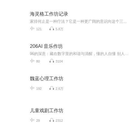
海灵格工作坊记录
家排何止是一种疗法？它是一种更广阔的意识向这个三维物质世界各行各业...
121
5.8万
206AI 音乐作坊
96的深意：藏在数字里的和谐与清醒，懂的人自懂 别人问我，工作室叫“96”，作品选96首，为什么偏偏是这两个数？ 不是随口定的——9与6并肩，是视觉上的天然和谐，像佛学里说的“众生平等”，没有谁高谁低，凑在一起就是安稳的顺意，藏着“六六大顺、天长...
80
3104
魏蓝心理工作坊
192
2.6万
儿童戏剧工作坊
29
2312