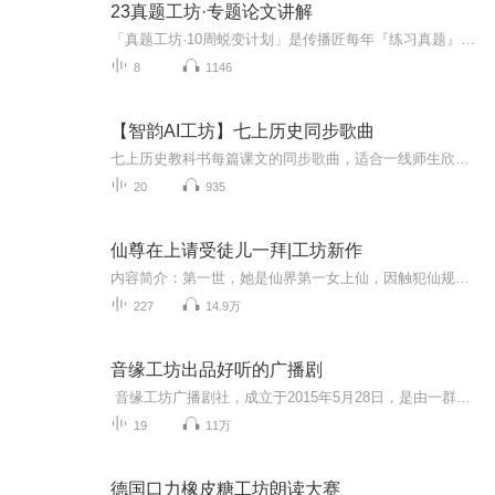
23真题工坊·专题论文讲解
「真题工坊·10周蜕变计划」是传播匠每年『练习真题』的口碑公益产品。每一年，“真题工坊”都会陪伴许多匠鹅从懵懂的小白蜕变为熟练答题的“答题大神”。今年的「真题工坊·10周蜕变计划」在保留过去干货满满的内容设置之外，更加希望专注于帮助匠鹅解决...
8
1146
【智韵AI工坊】七上历史同步歌曲
七上历史教科书每篇课文的同步歌曲，适合一线师生欣赏，有助于激发初中生学习历史的兴趣，且有助于初中生利用碎片化时间加深对知识点的记忆。
20
935
仙尊在上请受徒儿一拜|工坊新作
内容简介：第一世，她是仙界第一女上仙，因触犯仙规被贬入凡界，仙身尽失。为护他一世长宁，甘愿舍弃生命，堕入六道轮回。第二世，她是白水城中受人唾弃的孤儿，受他护养，结为师徒。第三世，她是冥海的一株妖莲，自修炼百年化为人形。第四世……十世守候只为今世的重逢，是命？还是劫？...
227
14.9万
音缘工坊出品好听的广播剧
音缘工坊广播剧社，成立于2015年5月28日，是由一群热衷于配音的朋友组成的非营利团体，这里是完全原创或授权制作的广播剧，都是大家的心血之做。只要你喜欢配音，无论有无经验，我们都热诚欢迎您的加入。剧社QQ：462632015 剧社YY号：85718832 ...
19
11万
德国口力橡皮糖工坊朗读大赛