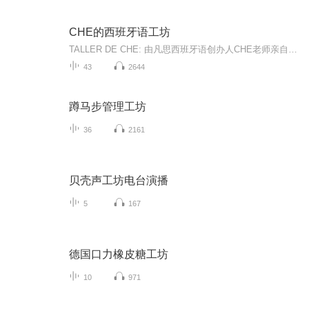
CHE的西班牙语工坊
TALLER DE CHE: 由凡思西班牙语创办人CHE老师亲自执笔撰写的关于西班牙语单词、语法、结构等内容的分享，帮助学生梳理知识的重点及帮助学生查漏补缺。目前仅提供音频分享，如需电子版资料，敬请联系凡思各大直营校区：400-065-0566所有版权归凡思西班牙语...
43
2644
蹲马步管理工坊
36
2161
贝壳声工坊电台演播
5
167
德国口力橡皮糖工坊
10
971