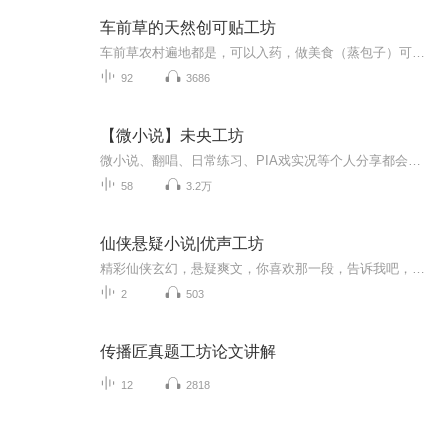
车前草的天然创可贴工坊
车前草农村遍地都是，可以入药，做美食（蒸包子）可以止血。只可惜好多人都不认识它
92
3686
【微小说】未央工坊
微小说、翻唱、日常练习、PIA戏实况等个人分享都会在这个专辑里发布~~一方小小的古风读物的平台，却能让各位听众朋友聆听到大大的红尘内外的感悟。辗转不定时，莫慌，莫怨。沏杯清茗，静下心来，且听未央为君悠悠诉来……
58
3.2万
仙侠悬疑小说|优声工坊
精彩仙侠玄幻，悬疑爽文，你喜欢那一段，告诉我吧，期待新品大作奉献
2
503
传播匠真题工坊论文讲解
12
2818