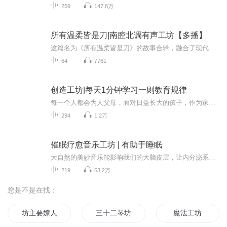
259
147.8万
所有温柔皆是刀|南腔北调有声工坊【多播】
这篇名为《所有温柔皆是刀》的故事合辑，融合了现代都市、情感纠葛、逆袭成长、悬疑复仇等多重元素，以极具张力的叙事和鲜明的人物塑造，构建了一个个充满戏剧冲突与情感深度的世界。整体风格写实中带有强烈的情绪冲击，语言犀利、细腻且画面感强，适合录...
64
7761
创造工坊|每天1分钟学习一则教育规律
每一个人都会为人父母，面对日益长大的孩子，作为家长的你是也在每天进步？ 成为孩子更好的爸妈，必须了解一些重要的教育规律，才能准确地认识孩子成长的不同阶段，科学有效地选择教育方法，走进孩子的心里面，共同拥有美好幸福之家。 公众号“创造工坊”每日同步 搭配漫画趣味讲述 精简、核心、有料
294
1.2万
催眠疗愈音乐工坊 | 有助于睡眠
大自然的美妙音乐能影响我们的大脑皮层，让内分泌系统增加分泌一些有益于健康的激素和酶，能让我们身心放松，舒心爽志，从而身心清净，疗愈身体，增长智慧。欢迎点击链接收听——古风爆笑有声小说《恋恋江湖——谁说江湖好同名剧》https://www.ximalaya.co...
219
63.2万
您是不是在找：
坊主要嫁人
三十二琴坊
魔法工坊