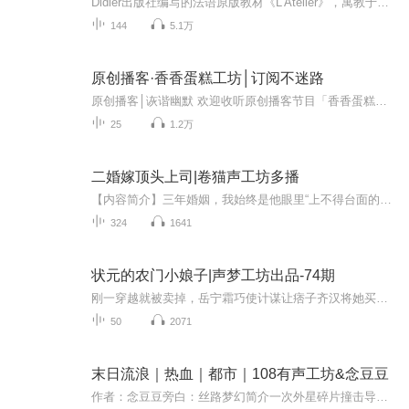
Didier出版社编写的法语原版教材《L'Atelier》，寓教于乐，活动丰富。更多优质法语资料，欢迎订阅关注“遇见法语”。
144
5.1万
原创播客·香香蛋糕工坊│订阅不迷路
原创播客│诙谐幽默 欢迎收听原创播客节目「香香蛋糕工坊」。它风趣幽默，如同茶余饭后的一道甜点，来为你的生活加料。带你品味生活味道，调配人间色彩！
25
1.2万
二婚嫁顶头上司|卷猫声工坊多播
【内容简介】三年婚姻，我始终是他眼里“上不得台面的黄脸婆”，当一纸癌症确诊单被我亲手藏起，却撞见他与闺蜜的缠绵——那一刻，我决定放手。“顾瑾之，我们到此为止。”从此——虐渣男、撕白莲、拿大奖、搞事业，逆袭成了设计圈新贵！前夫跪求复合，而...
324
1641
状元的农门小娘子|声梦工坊出品-74期
刚一穿越就被卖掉，岳宁霜巧使计谋让痞子齐汉将她买下，她成了痞子相公的媳妇儿。从此以后，种田宅斗，调教相公，在线养成甜宠状元，成为状元夫人，这日子，美！
50
2071
末日流浪｜热血｜都市｜108有声工坊&念豆豆
作者：念豆豆旁白：丝路梦幻简介一次外星碎片撞击导致地球病毒肆虐，灾难频发，生态异变，人类生存岌岌可危，慌乱中的诸葛家青云也与家人失散。为了寻找亲人踏上了寻亲之路，一路上危机四起，为生存而战，为亲人而战.....