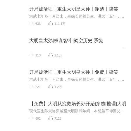
开局被活埋丨重生大明皇太孙丨穿越丨搞笑
洪武七年冬十月己未，皇嫡长孙雄英生。洪武十五年，年仅八岁的嫡皇太孙朱雄英薨。下葬日，皇太孙尸体诡异消失。洪武帝大怒，斩失责太监八百九十六人，锦衣卫御林军一千三百人。洪武二十四年，秦淮河畔的小院内。“老爷子，我只能告诉你我八岁之后的事。”...
633
111.1万
大明皇太孙|权谋智斗|架空历史|系统
113
2.1万
开局被活埋丨重生大明皇太孙丨免费丨搞笑
洪武七年冬十月己未，皇嫡长孙雄英生。洪武十五年，年仅八岁的嫡皇太孙朱雄英薨。下葬日，皇太孙尸体诡异消失。洪武帝大怒，斩失责太监八百九十六人，锦衣卫御林军一千三百人。洪武二十四年，秦淮河畔的小院内。“老爷子，我只能告诉你我八岁之后的事。”...
221
1.2万
【免费】大明从挽救嫡长孙开始|穿越|推理|大明
现代医生陈景恪穿越至大明洪武年间，本想躺平却因父亲被诬陷陷入危机。恰逢朱元璋为嫡长孙朱雄英张贴皇榜求医，为救父亲他揭皇榜，开启与权贵的博弈，看他如何扭转乾坤。
692
7128