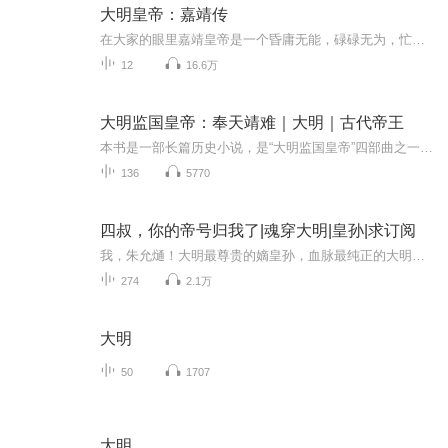
大明皇帝：嘉靖传
在大家的眼里嘉靖皇帝是一个昏庸无能，碌碌无为，忙于修道不理国事的君主可真正的嘉靖皇帝恰恰相反，在十几位皇帝中间至少是出众的，还被认为是有史以来最聪明的皇帝，他聪明狡猾，他独特任性倔强，可以掌控大局。在明代当时的大量史料当中，但凡提到嘉靖...
12
16.6万
大明监国皇帝：奉天靖难｜大明｜古代帝王
本书是一部长篇历史小说，是“大明监国皇帝”四部曲之一，主人公是大明朝第四任皇帝仁宗朱高炽，明成祖朱棣的长子。该系列叙述了朱高炽从助父在靖难之役夺权成功到驾崩的近三十年（建文元年—宣德元年）的故事。全书用辩证的历史观，以朱高炽自藩邸到登基...
136
5770
四叔，你的帝号归我了|魂穿大明|皇孙|求订阅
我，朱允熥！大明最尊贵的嫡皇孙，血脉最纯正的大明继承人！给我三十年时间，我就能还给你一个截然不同的煌煌大明！仓廪充盈而无饥馑，百姓安乐而无离乱，四海宾服而万国来朝，盛世之名，千秋不朽！
274
2.1万
大明
50
1707
大明