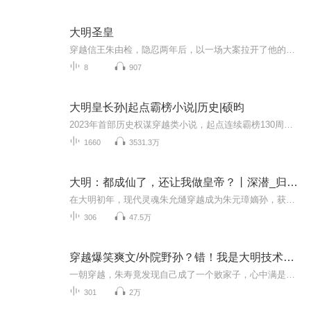
大明圣皇
穿越信王朱由检，隐忍两年后，以一场大案拉开了他的明末皇帝生涯。平东林灭女真征蒙古绝西域，在陆地上他所向无敌。建大明海军，逐武装商船，控马六甲海峡，收南洋为内湖，在海洋上所向披靡。这是我的大明，我是圣皇朱由检...
8
907
大明皇长孙|起点霸榜小说|历史|硕昀
2023年首部历史权谋穿越类小说，起点连续霸榜130周推荐大作，粉友必听~！
1660
3531.3万
大明：都成仙了，还让我做皇帝？丨深潜_归墟演播、【多播】丨皇孙玩转大明
在大明初年，现代灵魂朱允熥穿越成为朱元璋嫡孙，获炼尸宗圣珠与星球财富。他不屑皇位，追求长生，开启奇幻传奇之旅。
306
47.5万
穿越爆笑爽文/外院野孙？错！我是大明技术流真皇孙
一朝穿越，朱寿竟发现自己成了一个败家子，心中满是疑惑：我是谁？我在哪？又要做些什么？幸运的是，家境颇为富裕，经得起他这番折腾。然而，他那看似糊涂的便宜爷爷却语出惊人：“寿儿啊，你看那前方金灿灿的椅子，去坐上去吧！”朱寿心中暗惊：嘿，老头...
301
2万