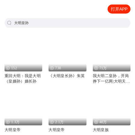
打开APP
大明皇孙
152
738
71万
重回大明：我是大明
《大明皇长孙》朱英
我大明二皇孙，开局
（皇嫡孙）嫡长孙
挣下一亿两|大明天
朝|穿越致富
1.3万
2.1万
40万
大明皇帝
大明皇帝
大明皇族