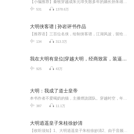
【小编推荐】秦牧穿越成朱元璋失散多年的嫡长孙朱雄英，偶然间被朱元璋发现，从此天天登门拜访，让他回去继承皇位。【简介】【飞卢中文网独家签约作品】朱元璋给太子朱标扫墓归来途中偶遇一乡野少年发现其长得像自己已故的皇长孙“这是咱失散多年的大孙啊...
531
1378.6万
大明侠客谱 | 孙岩评书作品
【推荐语】三百位名侠，绘制侠客谱，江湖风波，留给后人评书。【作品简介】《大明侠客谱》张坤，张永峰，父亲是清官被害，在刑场上高人把他救下，教会武功，张坤出事，十大恶事害张坤，侠客普前十名，南北圣，东西侠设摆讨坤台，六计，六套害白虎，十老斗...
134
313.3万
我在大明有皇位|穿越大明，经商致富，装逼打脸
925
43万
大明：我成了道士皇帝
本书作者不爱喝奶的猫，主播煙詭团队。穿越时空，年轻朱厚熜意外降临明朝，肩负起改变历史的重任。作为现代人的他，面对未知的朝政，心中只有一个坚定的目标——夺回皇权，挽救大明于危难之中。初登皇位，他面临的是朝中大臣的重重阻力，但朱厚熜并未气馁...
387
11.1万
大明逍遥皇子朱桂徐妙清
【收听须知】1、大明逍遥皇子朱桂徐妙清2、由于音频节目更新的比较慢，如想快速阅读小说文字版的全部章节，请在微信中搜索公/众/号【黑葡萄文学】，关注后，并在公/众/号中回复：【431】，便可快速阅读小说文字版全集。（注意：需要在公/众/号中回复才有效...