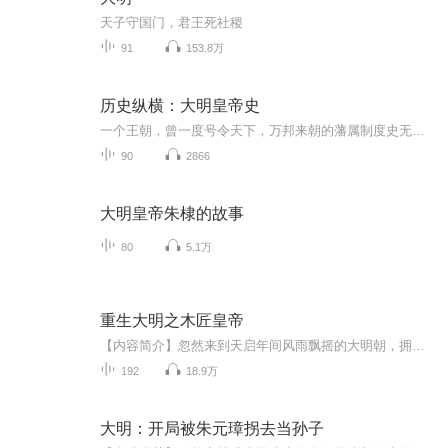
天子守国门，君王死社稷
91
153.8万
历史纵横：大明皇帝史
一个王朝，曾一度号令天下，万邦来朝的藩属制度史无前例；即使远在东非的国度，也无不仰慕东方天朝上国的声威。雄伟的宫阙矗立在中原大地，帝国的赫赫权威，让世人皆信此处便是世界的中心。
90
2866
大明皇帝朱棣的故事
80
5.1万
重生大明之木匠皇帝
【内容简介】忽然来到天启年间风雨飘摇的大明朝，拥有穿越者所建立的无敌军队，天下为何仍会烽烟四起？又为何毅然走出国门，将第五舰队的炮口向清廷渐渐逼来？【作者简介】黑马河，新锐网络作家，代表作《重生大明之木匠皇帝》【主播简介】江让【购买须知】1、本作品为付费有声书，前10集为免费试听。2、您有任何问题，可按以下步骤咨询：第一步：在喜马拉雅APP【账号-联系客服】中咨询在线客服；第二步：关注【喜马拉雅APP】公众号，通过【我的-在线客服】咨...
192
18.9万
大明：开局被朱元璋拐去当孙子