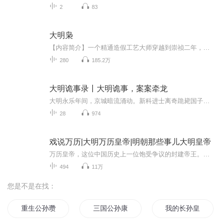
2
83
大明枭
【内容简介】一个精通造假工艺大师穿越到崇祯二年，这是大明帝国最黑暗的岁月，内有饥民暴动，外有强兵压境，看一个小人物，怎样依靠自己的一双手，在乱世中挣扎、生存，最后成为一个名震天下大明枭雄！ 【作者/主播简介】作者：炮兵，网络小说作家。主播...
280
185.2万
大明诡事录丨大明诡事，案案牵龙
大明永乐年间，京城暗流涌动。新科进士离奇跪毙国子监，手中紧握半张《永乐大典》残页；城南醉汉暴毙医馆，死前呓语“靖难”“建文”，颈现九宫血符；贡院科举风云突变，毒茶暗藏，考生接连七窍流血而亡……一切，皆指向一桩被掩盖数十年的禁忌旧案——洪...
28
974
戏说万历|大明万历皇帝|明朝那些事儿大明皇帝
万历皇帝，这位中国历史上一位饱受争议的封建帝王。他的时代，在明朝有着极为特殊的意义，可以说，它是明朝最后的高光时刻。 然而，他既没有明太祖朱元璋，明成祖朱棣的雄才大略，叱咤风云的事迹，又因他的后半生疾病缠身，长期难于视朝，导致颇多非议...
494
11万
您是不是在找：
重生公孙瓒
三国公孙康
我的长孙皇后