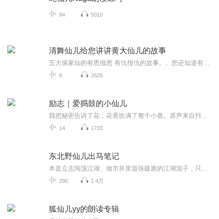
94
5010
清舞仙儿给您讲讲黄大仙儿的故事
五大保家仙的有恩报恩 有仇报仇的故事。。您还知道有哪些可以留言告诉我。
6
2626
励志｜爱捣鼓的小仙儿
我把秘密告诉了花，花香吹满了整个小巷。原声来自抖音@爱捣鼓的小仙儿。侵删
14
1733
东北野仙儿出马笔记
本是立志闯荡江湖、做市井里嚣张跋扈的江湖混子，只想踏遍人间烟火，活得随性洒脱、威风凛凛。可世事无常，命运偏偏造化弄人，阴差阳错之间，我竟误入玄门，踏上了出马立堂、替人看事的莫测道路。 身后一堂仙家人马落座，身前是人间因果百态，阴阳两界风...
290
1.4万
狐仙儿yy的朗读专辑