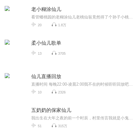
老小糊涂仙儿
看管蟠桃园的老糊涂仙儿老桃仙翁竟然得了个孙子小桃仙儿，没想到这孩子脑袋瓜也不灵光，可是啊这孩子天生就有紫气笼罩，总是逢凶化吉，化险为夷，弄巧成拙。这刚成了太上老君的炼丹童子，就一下子惹出了大麻烦……然后又跑去向哪咤索要法器，最后又去找大圣爷爷，没想到，还真的讨到了一样法器！...
20
1.8万
柔小仙儿歌单
13
3705
仙儿直播回放
直播时间 每晚22:00-凌晨2:00我不在的时候听听回放吧～常伴你身边
10
2326
五奶奶的保家仙儿
我出生在大年之夜的前一个时辰，村里传言我就是小鬼准备采办的年货。家里人说我八字阴，将我过继到村里半仙五奶奶家。我从小跟着五奶奶长大，她对我视为己出疼爱有加，并请家仙庇护。要不是我儿时一次好奇，也不会知道在我身边有那么多，我原本看不到的东西……五奶奶看着我的手相推八字，她说，我在二十三岁之前有七劫，如果平安过劫会一生富贵。我好奇害羞的问，那我的感情线呢？奶奶打岔，后来的后来，我才知道原来我没感情线！
51
315万