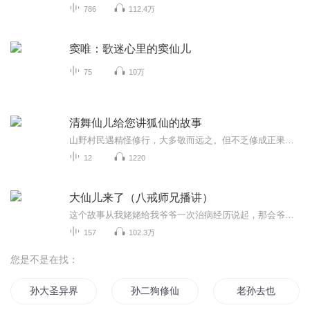
786
112.4万
窦唯：歌迷心里的窦仙儿
75
10万
清舞仙儿给您讲狐仙的故事
山野村民遇精怪修行，大多敬而远之。但不乏修成正果者，其实都是一心向善才能得道成仙。清舞给您讲述出马仙狐，黄，白，柳，灰的故事
12
1220
大仙儿来了（八戒师兄播讲）
这个故事从我姥姥给我爷爷一次治病经历说起，那会爷爷半夜走夜路经过一个石桥，桥上坐着一个黑影把爷爷给吓坏了，回家后爷爷开始生病，那会东北民间有很多奇人异事，我姥姥就是一位奇人，谁成想之后我也走了我姥姥这条路，从此开启颠覆人生的传奇经历，本...
157
102.3万
您是不是在找：
孙大圣异界重修记
孙二狗修仙记
老孙去也