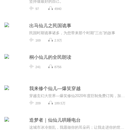
坚持做最好的自己。
97
4940
出马仙儿之民国诡事
民国时期诡事诸多，为您带来那个时期“三出”的故事
169
2.9万
桐小仙儿的全民朗读
241
8756
我来修个仙儿—爆笑穿越
穿越玄幻大世界—爆笑修仙2020年度巨制免费订阅，加更无限穿越玄幻大世界—爆笑修仙...
209
189.5万
造梦者｜仙仙儿哄睡电台
这城市冰冷烦乱，我愿做你的耳朵药；让我走进你的世界，陪你度过漫长黑夜；每晚用声音治愈孤独，做你的耳边女友，伴你入眠！…………Q群:1149629958⭐专辑推荐⭐无人声超长助眠专辑移步主播主页新专辑【耳伴·深睡眠】热门助眠舒压专辑【3D助眠 睡不着 听...