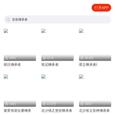
打开APP
东皇继承者
8901
4174
16.9万
暗日继承者
笔记继承者
星之继承者I
3841
41.8万
5450
家里有皇位要继承
北少侠之堡垒继承者
北少侠之音神继承者