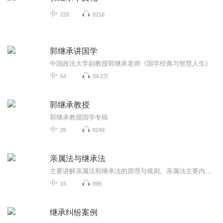
220
9216
郭继承讲国学
中国政法大学副教授郭继承老师《国学经典与智慧人生》
64
34.2万
郭继承教授
郭继承教授国学专辑
26
8249
亲属法与继承法
主要讲解亲属法和继承法的原理与规则。亲属法主要内容包括婚姻家庭原理、亲属法基本原则、结婚、夫妻关系、父母子女关系、收养、离婚等法律制度。免费获取全套的视频版课程等学习资源，请关注公Z号：南方囡。继承法主要内容包括继承概述、法定继承、遗嘱继...
16
999
继承纠纷案例