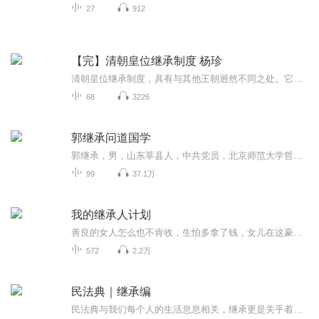
27
912
【完】清朝皇位继承制度 杨珍
清朝皇位继承制度，具有与其他王朝迥然不同之处。它先后有过四种皇位继承形态，经历了从不立储君，到公开建储，又到暗定储君，再到不立储君的曲折变化；它所创立的秘密建储制度，解决了皇储矛盾与储位之争问题，是对中国皇位继承制度的重大改革。
68
3226
郭继承问道国学
郭继承，男，山东莘县人，中共党员，北京师范大学哲学博士，西北大学历史学（中国思想史）博士后，中国政法大学思政研究所副教授，北京市委讲师团主讲老师，中国孔子基金会孔子学堂主讲老师，弘正学堂学术导师等。聊城师范学院（聊城大学）政治系本科，首...
99
37.1万
我的继承人计划
善良的女人怎么也不肯收，生怕多拿了钱，女儿在这豪门里受苦。所以，在离开的时候，她执意把卡交到了陆煜川手里，并嘱咐道，“煜川，妈妈希望你能好好待桦桦，桦桦是个好女孩，她的成长非常不易。”佟桦不免心酸。听到妈妈二字，陆煜川内心有一丝小小的触...
572
2.2万
民法典｜继承编
民法典与我们每个人的生活息息相关，继承更是关乎着一个家庭的切身利益。俗话说，家有一老，如有一宝。老年人的权益保护至关重要，让我们一起来学习民法典第六编关于继承（包含法定继承、遗产继承、遗产处理等）相关内容。