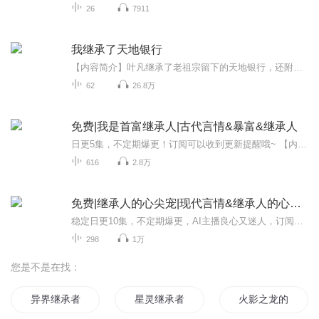
26
7911
我继承了天地银行
【内容简介】叶凡继承了老祖宗留下的天地银行，还附带一个小秘书，从此厉害了。【作者/主播】作者：神坑奶爸主播：夜百兽小磊，真名：李光磊 从事婚礼主持10年！2019年开始了解喜马拉雅，并尝试有声书，不足之处，多多包涵，一直在努力！【购买须知】1、本...
62
26.8万
免费|我是首富继承人|古代言情&暴富&继承人
日更5集，不定期爆更！订阅可以收到更新提醒哦~ 【内容简介】 在古风世界，神农后裔风正被陈瑜家族无情抛弃，隐藏的非凡医术与种植之力犹如锋利的鱼钩，悄然酝酿复仇。22岁生辰，他将以神农之力揭开战幕，目标直指昔日恋人陈瑜与强势对手楚天浩。另一边，...
616
2.8万
免费|继承人的心尖宠|现代言情&继承人的心尖宠
稳定日更10集，不定期爆更，AI主播良心又迷人，订阅追更不迷路！ 【内容简介】 方晓悠怎么都想不明白，和他住在一个屋檐下怎么就变成了一张床呢？ 这丫丫的脸皮还真是厚，缠上她就不松手了，非说她没有探索精神，可是谁说探索精神就是去研究他的什么多...
298
1万
您是不是在找：
异界继承者
星灵继承者
火影之龙的继承