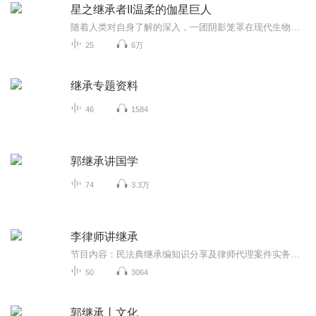
星之继承者II温柔的伽星巨人
随着人类对自身了解的深入，一团阴影笼罩在现代生物学之上：种种证据表明，人类大脑的构造决定了我们原本绝无可能进化为智慧生物，是谁藏在幕后改写了人类的命运？这一终极拷问，又跟失手引爆恒星而逃亡的外星文明有什么关系？伽星人来到2500万年后与人类相遇，只是意外遭遇了相对论效应？但有一件事可以确认：他们的到来，终于使我们知晓一个关于人类诞生的黑暗秘密……
25
6万
继承专题资料
46
1584
郭继承讲国学
74
3.3万
李律师讲继承
节目内容：民法典继承编知识分享及律师代理案件实务经验。主播介绍：15年+执业经验的专职律师适合人群：每一个热爱生活，并愿意遵法守法，用知识和智慧解决问题的人。你将收获：家庭生活中与继承 赡养等相关的法律知识
50
3064
郭继承丨文化