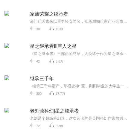
家族荣耀之继承者
豪门丘氏素来以重男轻女闻名，众所周知丘家产业会由第三代唯一的男孙丘智斌（罗子溢 饰）继承。丘老太爷因中风昏迷，一纸由其亲笔签署的委托书震惊众人：他竟然委托长孙女丘皓儿（佘诗曼 饰）代他执行集团主席一职。但这份委托书并没有把丘皓儿送往权力...
30
1633
星之继承者III巨人之星
《星之继承者》三部曲的终章，人类终于作为星之继承者，登上了宇宙的舞台。我们失去的只是枷锁，得到的将是星辰。 当太阳系成为一座监狱，人类的宿命就是要冲出牢笼！煽动两次世界大战，搅乱中东局势，策划东南亚危机……藏在历史幕后的神秘势力翻云覆雨，竟逼得美苏两个超级大国联手应对。人类尚未弄清敌人是谁，来自太空的威胁已悄然而至：地球被外星文明监控，太阳系即将成为一座监狱，永久囚禁人类！刚破解完月球人之谜的科学家亨特和丹切克，再度出手力挽狂澜，他们借助伽星人提供的感知机神游宇宙，终于...
42
5.6万
继承三千年
继承三千年遗产，草根变神~豪。刚刚毕业的大学生一事无成，摇身一变成了收藏家、鉴定家、艺术家、企业家、大教授……京都的四合院价值超过10亿，还有价值超百亿的写字楼。组建电影院线，制霸全国票房，操控全球娱乐。他名下的超五星级连锁大酒店，开遍...
300
17.7万
老刘读科幻|星之继承者
老刘是个超级科幻迷，这次选读的是英国科幻作家詹姆斯·霍根的老作品《星之继承者》，正在更新中……
72
3999