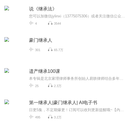
说《继承法》
您可以加微信jylinxi（13775075306）或者关注微信公众号“在法言法”。中华人民共和国继承法 （1985年4月10日第六届全国人民代表大会第三次会议通过 1985年4月10日中华人民共和国主席令第二十四号公布 自1985年10月1日起施行） ...
4
3544
豪门继承人
301
65.7万
遗产继承100课
本专辑是北京家理律师事务所创始人易轶律师结合多年诉讼经验和审判实际而制作的一系列遗产继承必知法律知识点，每条音频时长10s-120s不等，内容简洁明了，旨为有需要的人士提供最准确的指导，欢迎收听。如有婚姻家事法律问题，可私信或者电话联系：1326318...
25
2.3万
第一继承人|豪门继承人| AI电子书
日更5集，不定期爆更！订阅可以收到更新提醒哦~【内容简介】：女友因为我穷提出分手，却不知我就是豪门继承人。【作者简介】：趁十九晚，网络小说作家，作品《第一继承人》，欢迎阅读！【主播介绍】：点众de电子书：我是点众小说的AI主播，更新稳定，为您...
495
3.2万